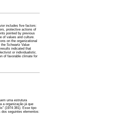
ior includes five factors:
rs, protective actions of
ents pointed by previous
e of values and culture.
ions on the organizational
h the Schwartz Value
esults indicated that
tivist or individualistic.
on of favorable climate for
suem uma estrutura
a a organização já que
s" (1974:381). Esse tipo
s dos seguintes elementos: