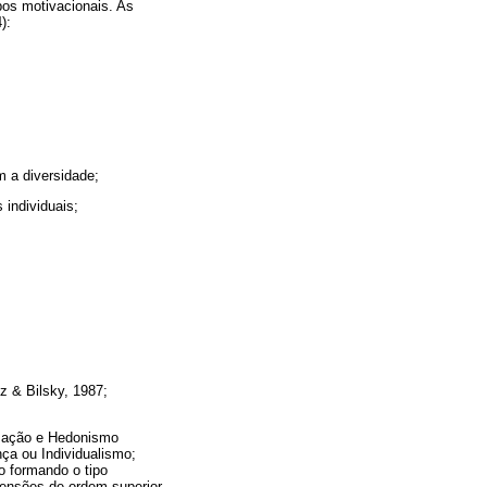
pos motivacionais. As
):
m a diversidade;
individuais;
z & Bilsky, 1987;
ização e Hedonismo
a ou Individualismo;
 formando o tipo
ensões de ordem superior.