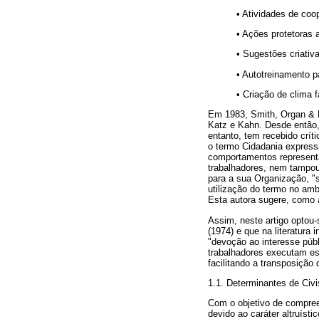
• Atividades de co
• Ações protetoras 
• Sugestões criativ
• Autotreinamento p
• Criação de clima 
Em 1983, Smith, Organ & 
Katz e Kahn. Desde então, 
entanto, tem recebido crít
o termo Cidadania expressa
comportamentos representa
trabalhadores, nem tampou
para a sua Organização, "s
utilização do termo no am
Esta autora sugere, como 
Assim, neste artigo optou
(1974) e que na literatura
"devoção ao interesse púb
trabalhadores executam e
facilitando a transposiçã
1.1. Determinantes de Ci
Com o objetivo de compree
devido ao caráter altruís