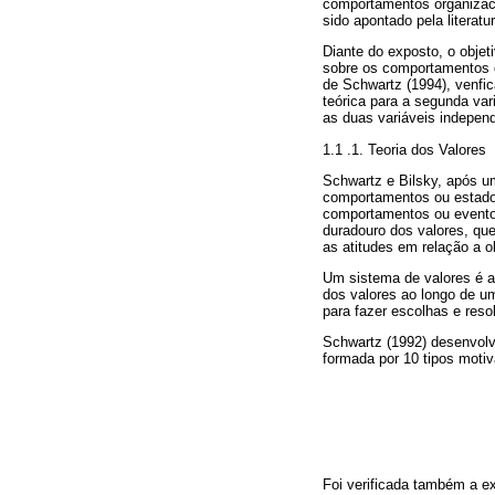
comportamentos organizaci
sido apontado pela litera
Diante do exposto, o objeti
sobre os comportamentos de
de Schwartz (1994), venfic
teórica para a segunda var
as duas variáveis indepen
1.1 .1. Teoria dos Valores
Schwartz e Bilsky, após um
comportamentos ou estados
comportamentos ou eventos
duradouro dos valores, qu
as atitudes em relação a o
Um sistema de valores é a
dos valores ao longo de 
para fazer escolhas e reso
Schwartz (1992) desenvolve
formada por 10 tipos motiv
Foi verificada também a ex