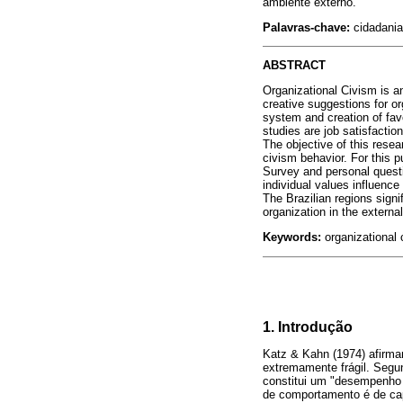
ambiente externo.
Palavras-chave:
cidadania 
ABSTRACT
Organizational Civism is an
creative suggestions for or
system and creation of fav
studies are job satisfacti
The objective of this resea
civism behavior. For this 
Survey and personal questi
individual values influence
The Brazilian regions signif
organization in the externa
Keywords:
organizational c
1. Introdução
Katz & Kahn (1974) afirma
extremamente frágil. Segu
constitui um "desempenho 
de comportamento é de cap