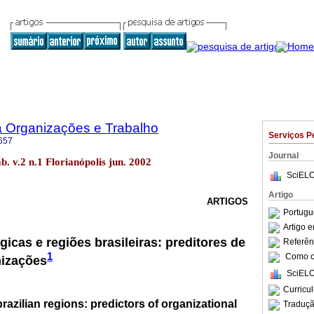
a Organizações e Trabalho
Serviços P
657
Journal
b. v.2 n.1 Florianópolis jun. 2002
SciELO
Artigo
ARTIGOS
Portugu
Artigo 
gicas e regiões brasileiras: preditores de
Referên
1
Como ci
nizações
SciELO
Curricu
brazilian regions: predictors of organizational
Traduçã