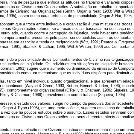
imeira linha de pesquisa que enfoca as atitudes no trabalho e variáveis dispos
mentos de Civismo nas Organizações. A satisfação no trabalho foi apontad
ntos de Civismo nas Organizações (Smith, Organ & Near, 1983; Witt & Wils
ira, 1995), assim como características de personalidade (Organ & Hui, 1995; 
pontam que a troca entre indivíduo e organização é uma mistura das trocas
 nas Organizações referem-se a trocas sociais baseadas na confiança de q
outro lado, quando ocorre a percepção de injustiça, pode haver uma tendência
comportamentos prescritos pelo papel, sendo abolidos assim os comportamen
teresse em associar a teoria da reciprocidade (Witt, 1991; Pearce & Gregers
oorman, 1991; Skarlicki & Lathan, 1996; Witt & Wilson, 1990) aos Comportam
 tem sido a possibilidade de os Comportamentos de Civismo nas Organizações
em situações de iniqüidade. Os indivíduos em situações de iniqüidade buscam 
Moorman, 1991) sugere que o aumento ou diminuição da emissão de Compor
considerado como um mecanismo que os indivíduos dispõem para diminuir a i
adas, tanto em nível individual quanto organizacional, e que apresentam rel
er-subordinado (Wayne & Green, 1993; Setton, Bennett & Liden, 1996), suport
5), comprometimento organizacional (O'Reilly & Chatman, 1986; Siqueira, 199
'Reilly & Chatman, 1986) e envolvimento com o trabalho (Siqueira, 1995).
eresse, o estudo dos valores, surgiu no campo da pesquisa dos antecedent
 Organ & Ryan (1995), em uma meta-análise, sugerem essa linha de trabalh
ma vez que há poucos estudos sobre o assunto. Esses estudos serviriam como
entos de Civismo nas Organizações nos seus diferentes níveis de análise: i
entral para a relação entre Civismo e justiça de procedimento é que um pro