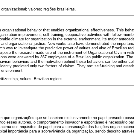
organizacional; valores; regiões brasileiras.
 organizational behavior that enables organizational effectiveness. This behav
ganization improvement, self-training, cooperative activities with fellow membe
orable climate for organization in the external environment. Its major anteced
on and organizational justice. New works also have demonstrated the importanc
rch was to investigate the predictive power of values and also of Brazilian reg
purpose the research made use of the instrument of Organizational Civism wit
ons were answered by 867 employees of a Brazilian public organization. The r
 civism behaviors and the motivation behind these behaviors can be either collec
icantly predicted only two factors of civism. They are: self-training and creati
l environment.
itizenship; values; Brazilian regions.
m que organizações que se baseiam exclusivamente no papel prescrito pos
ndo esses autores, o comportamento inovador e espontâneo é necessário par
acima dos requisitos de papel para a consecução das funções organizacionai
ital importância para a sobrevivência da organização, sendo descrito atravé