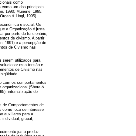
icionais como
a como um dos principais
on, 1990; Munene, 1995;
Organ & Lingl, 1995).
 econômica e social. Os
ue a Organização é justa
, por parte do funcionário,
tos de civismo. A partir
en, 1991) e a percepção de
entos de Civismo nas
 serem utilizados para
solucionar esta tensão e
tamentos de Civismo nas
niqüidade.
ação com os comportamentos
e organizacional (Shore &
5), internalização de
es de Comportamentos de
o como foco de interesse
 auxiliares para a
ndividual, grupal,
cedimento justo produz