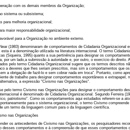
operação com os demais membros da Organização;
ao sistema ou subsistema;
as para melhoria organizacional;
ara maior responsabilidade organizacional;
favorável para a Organização no ambiente externo.
Near (1983) denominaram de comportamentos de Cidadania Organizacional es
esta é a denominação utilizada na literatura internacional. O termo Cidadani
icas (Siqueira, 1995) quanto a sua pertinência para designar os comportament
, por um lado,a submissão à autoridade e, por outro, o exercício do direito. 
dos pelo termo Cidadania Organizacional sugere que os termos descritos não
co a deveres que lhes seriam prescritos, mas sim a comportamentos que os
em a obrigação de fazê-lo e sem cobrar nada em troca". Portanto, como apre
biente de trabalho para designar comportamentos espontâneos e extrapapel, 
alternativa, a expressão "Civismo nas Organizações".
-se pelo termo Civismo nas Organizações para designar o comportamento des
 internacional é denominado de Cidadania Organizacional. Segundo Ferreira (19
lico, patriotismo". Como os comportamentos aqui estudados referem-se a ato
spontaneamente para o sistema organizacional, o termo Civismo compreend
o de um termo da linguagem comum para o da linguagem científica.
vismo nas Organizações
nder os antecedentes de Civismo nas Organizações, os pesquisadores recor
tico desses comportamentos e à compreensão de que esses comportamentos 