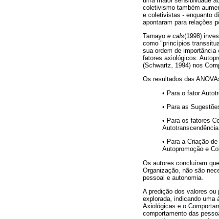
uma maior sensibilidade a
coletivismo também aumenta
e coletivistas - enquanto 
apontaram para relações po
Tamayo
e cals
(1998) inve
como "princípios transsitu
sua ordem de importância e
fatores axiológicos: Auto
(Schwartz, 1994) nos Com
Os resultados das ANOVA
• Para o fator Auto
• Para as Sugestões
• Para os fatores C
Autotranscendência;
• Para a Criação de
Autopromoção e Col
Os autores concluíram qu
Organização, não são nece
pessoal e autonomia.
A predição dos valores ou
explorada, indicando uma á
Axiológicas e o Comportame
comportamento das pessoas