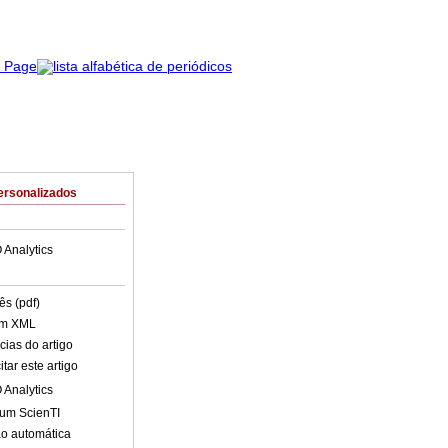
ersonalizados
 Analytics
ês (pdf)
em XML
cias do artigo
tar este artigo
 Analytics
lum ScienTI
o automática