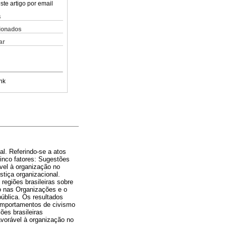
ste artigo por email
s
cionados
ar
nk
l. Referindo-se a atos
inco fatores: Sugestões
vel à organização no
stiça organizacional.
 regiões brasileiras sobre
o nas Organizações e o
ública. Os resultados
comportamentos de civismo
ões brasileiras
avorável à organização no