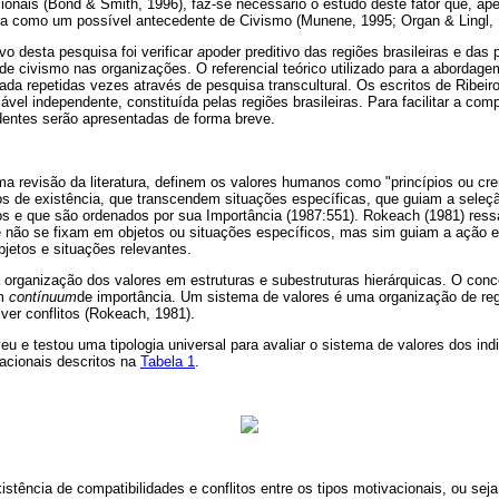
onais (Bond & Smith, 1996), faz-se necessário o estudo deste fator que, ape
tura como um possível antecedente de Civismo (Munene, 1995; Organ & Lingl, 
vo desta pesquisa foi verificar
a
poder preditivo das regiões brasileiras e das 
 civismo nas organizações. O referencial teórico utilizado para a abordagem 
ada repetidas vezes através de pesquisa transcultural. Os escritos de Ribei
iável independente, constituída pelas regiões brasileiras. Para facilitar a co
dentes serão apresentadas de forma breve.
a revisão da literatura, definem os valores humanos como "princípios ou cr
 de existência, que transcendem situações específicas, que guiam a seleçã
 e que são ordenados por sua Importância (1987:551). Rokeach (1981) ressal
e não se fixam em objetos ou situações específicos, mas sim guiam a ação
bjetos e situações relevantes.
 organização dos valores em estruturas e subestruturas hierárquicas. O con
um
contínuum
de importância. Um sistema de valores é uma organização de re
lver conflitos (Rokeach, 1981).
u e testou uma tipologia universal para avaliar o sistema de valores dos indi
acionais descritos na
Tabela 1
.
istência de compatibilidades e conflitos entre os tipos motivacionais, ou sej