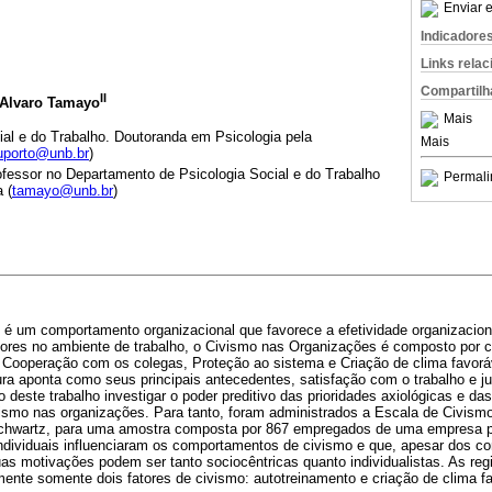
Enviar e
Indicadore
Links rela
Compartilh
II
 Alvaro Tamayo
Mais
al e do Trabalho. Doutoranda em Psicologia pela
Mais
uporto@unb.br
)
ofessor no Departamento de Psicologia Social e do Trabalho
Permali
 (
tamayo@unb.br
)
é um comportamento organizacional que favorece a efetividade organizaciona
ores no ambiente de trabalho, o Civismo nas Organizações é composto por c
o, Cooperação com os colegas, Proteção ao sistema e Criação de clima favorá
tura aponta como seus principais antecedentes, satisfação com o trabalho e ju
 deste trabalho investigar o poder preditivo das prioridades axiológicas e das
smo nas organizações. Para tanto, foram administrados a Escala de Civism
Schwartz, para uma amostra composta por 867 empregados de uma empresa p
individuais influenciaram os comportamentos de civismo e que, apesar dos 
as motivações podem ser tanto sociocêntricas quanto individualistas. As regi
amente somente dois fatores de civismo: autotreinamento e criação de clima f