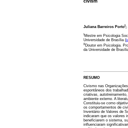
civism
I
Juliana Barreiros Porto
;
I
Mestre em Psicologia Soci
Universidade de Brasília (
j
II
Doutor em Psicologia. Pr
da Universidade de Brasília
RESUMO
Civismo nas Organizações 
espontâneos dos trabalhad
criativas, autotreinament
ambiente externo. A litera
Constituiu-se como objetivo
os comportamentos de civi
Inventário de Valores de 
indicaram que os valores 
beneficiarem o sistema, su
influenciaram significativ