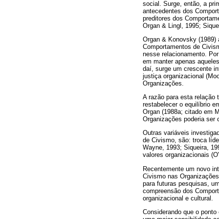
social. Surge, então, a pr
antecedentes dos Comporta
preditores dos Comportame
Organ & Lingl, 1995; Sique
Organ & Konovsky (1989) a
Comportamentos de Civismo
nesse relacionamento. Por 
em manter apenas aqueles 
daí, surge um crescente in
justiça organizacional (M
Organizações.
A razão para esta relação
restabelecer o equilíbrio 
Organ (1988a; citado em 
Organizações poderia ser 
Outras variáveis investig
de Civismo, são: troca líd
Wayne, 1993; Siqueira, 199
valores organizacionais (O
Recentemente um novo int
Civismo nas Organizações.
para futuras pesquisas, u
compreensão dos Comportam
organizacional e cultural.
Considerando que o ponto c