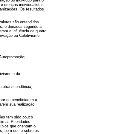
tação do indivíduo para o
e crenças individualistas
ganizações. Os resultados
valores são entendidos
ais, ordenados segundo a
aram a influência de quatro
ervação ou Coletivismo
a Autopromoção;
tivismo e da
Autotranscendência,
ar de beneficiarem a
carem sua realização
ões tem sido pouco
tre as Prioridades
ípios que orientam o
res, bem como sobre os