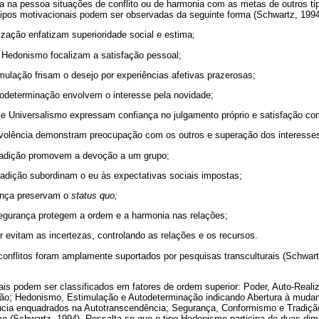
ia na pessoa situações de conflito ou de harmonia com as metas de outros ti
 tipos motivacionais podem ser observadas da seguinte forma (Schwartz, 1994
ização enfatizam superioridade social e estima;
 Hedonismo focalizam a satisfação pessoal;
ulação frisam o desejo por experiências afetivas prazerosas;
todeterminação envolvem o interesse pela novidade;
e Universalismo expressam confiança no julgamento próprio e satisfação co
evolência demonstram preocupação com os outros e superação dos interesses 
radição promovem a devoção a um grupo;
adição subordinam o eu às expectativas sociais impostas;
ança preservam o
status quo;
egurança protegem a ordem e a harmonia nas relações;
 evitam as incertezas, controlando as relações e os recursos.
conflitos foram amplamente suportados por pesquisas transculturais (Schwart
ais podem ser classificados em fatores de ordem superior: Poder, Auto-Real
o; Hedonismo, Estimulação e Autodeterminação indicando Abertura à mudanç
cia enquadrados na Autotranscendência; Segurança, Conformismo e Tradição
o (Schwartz, 1994). Ressalta-se que o tipo Hedonismo participa de duas dim