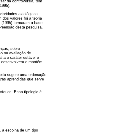
sar da controvérsia, tem
1995).
prioridades axiológicas
dos valores foi a teoria
ro (1995) formaram a base
mpreensão desta pesquisa,
enças, sobre
o ou avaliação de
ta o caráter estável e
 e desenvolvem e mantêm
ceito sugere uma ordenação
gras aprendidas que serve
víduos. Essa tipologia é
a, a escolha de um tipo