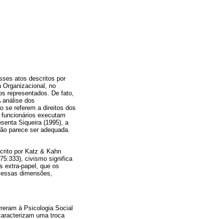
ses atos descritos por
a Organizacional, no
os representados. De fato,
A análise dos
 se referem a direitos dos
 funcionários executam
senta Siqueira (1995), a
não parece ser adequada.
crito por Katz & Kahn
75:333), civismo significa
s extra-papel, que os
e essas dimensões,
reram à Psicologia Social
caracterizam uma troca