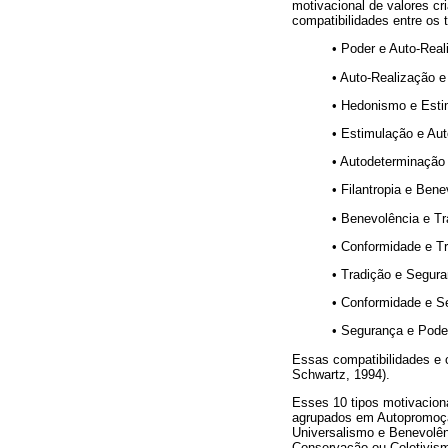
motivacional de valores cr
compatibilidades entre os
• Poder e Auto-Real
• Auto-Realização e
• Hedonismo e Estim
• Estimulação e Au
• Autodeterminação 
• Filantropia e Ben
• Benevolência e T
• Conformidade e Tr
• Tradição e Segur
• Conformidade e S
• Segurança e Poder
Essas compatibilidades e 
Schwartz, 1994).
Esses 10 tipos motivacion
agrupados em Autopromoçã
Universalismo e Benevolên
Conservação ou Coletivism