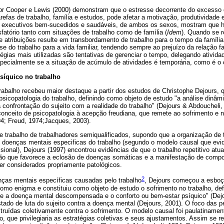
 Cooper e Lewis (2000) demonstram que o estresse decorrente do excesso 
refas de trabalho, família e estudos, pode afetar a motivação, produtividade 
 executivos bem-sucedidos e saudáveis, de ambos os sexos, mostram que há
sfatório tanto com situações de trabalho como de família (
Idem
). Quando se r
atribuições resulte em transbordamento de trabalho para o tempo da famíli
e do trabalho para a vida familiar, tendendo sempre ao prejuízo da relação f
égias mais utilizadas são tentativas de gerenciar o tempo, delegando atividad
specialmente se a situação de acúmulo de atividades é temporária, como é o 
psíquico no trabalho
rabalho recebeu maior destaque a partir dos estudos de Christophe Dejours, 
sicopatologia do trabalho, definindo como objeto de estudo "a análise dinâ
 confrontação do sujeito com a realidade do trabalho" (Dejours & Abdoucheli
 conceito de psicopatologia à acepção freudiana, que remete ao sofrimento e
94; Freud, 1974;Jacques, 2003).
 trabalho de trabalhadores semiqualificados, supondo que a organização de tr
de doenças mentais especificas do trabalho (segundo o modelo causal que ev
sional), Dejours (1997) encontrou evidências de que o trabalho repetitivo atu
ção que favorece a eclosão de doenças somáticas e a manifestação de comp
er considerados propriamente patológicos.
2
ças mentais específicas causadas pelo trabalho
, Dejours começou a esboça
omo enigma e constituiu como objeto de estudo o sofrimento no trabalho, de
tre a doença mental descompensada e o conforto ou bem-estar psíquico" (Dejo
tado de luta do sujeito contra a doença mental (Dejours, 2001). O foco das 
ruídas coletivamente contra o sofrimento. O modelo causal foi paulatinamen
, que privilegiaria as estratégias coletivas e seus ajustamentos. Assim se re