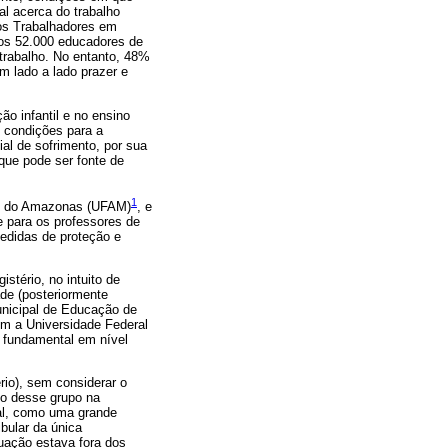
l acerca do trabalho
dos Trabalhadores em
tos 52.000 educadores de
trabalho. No entanto, 48%
 lado a lado prazer e
o infantil e no ensino
 condições para a
al de sofrimento, por sua
 que pode ser fonte de
1
ral do Amazonas (UFAM)
, e
te para os professores de
edidas de proteção e
tério, no intuito de
ade (posteriormente
Municipal de Educação de
om a Universidade Federal
o fundamental em nível
rio), sem considerar o
so desse grupo na
al, como uma grande
bular da única
duação estava fora dos