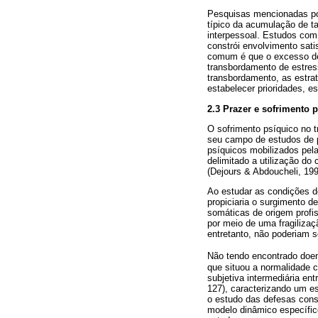
Pesquisas mencionadas por
típico da acumulação de ta
interpessoal. Estudos com
constrói envolvimento sati
comum é que o excesso de 
transbordamento de estress
transbordamento, as estrat
estabelecer prioridades, e
2.3 Prazer e sofrimento 
O sofrimento psíquico no t
seu campo de estudos de p
psíquicos mobilizados pela
delimitado a utilização do
(Dejours & Abdoucheli, 19
Ao estudar as condições de
propiciaria o surgimento 
somáticas de origem profis
por meio de uma fragiliza
entretanto, não poderiam s
Não tendo encontrado doen
que situou a normalidade c
subjetiva intermediária en
127), caracterizando um es
o estudo das defesas const
modelo dinâmico específico