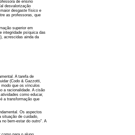
rofessora de ensino
Tal desvalorização
maior desgaste físico e
tre as professoras, que
ormação superior em
e integridade psíquica das
), acrescidas ainda da
amental. A tarefa de
cuidar (Codo & Gazzotti,
de modo que os vínculos
o a racionalidade. A cisão
 atividades como educar,
 é a transformação que
fundamental. Os aspectos
a situação de cuidado,
 no bem-estar do outro". A
or como para o aluno.