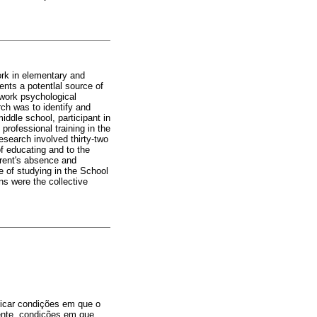
ork in elementary and
sents a potentlal source of
 work psychological
arch was to identify and
ddle school, participant in
rofessional training in the
research involved thirty-two
of educating and to the
arent's absence and
e of studying in the School
ns were the collective
ficar condições em que o
mente, condições em que