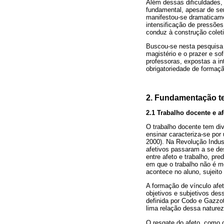
Além dessas dificuldades, 
fundamental, apesar de ser
manifestou-se dramaticamen
intensificação de pressões
conduz à construção coleti
Buscou-se nesta pesquisa 
magistério e o prazer e so
professoras, expostas a i
obrigatoriedade de formaçã
2. Fundamentação te
2.1 Trabalho docente e af
O trabalho docente tem div
ensinar caracteriza-se por
2000). Na Revolução Indust
afetivos passaram a se dest
entre afeto e trabalho, pr
em que o trabalho não é m
acontece no aluno, sujeit
A formação de vínculo afe
objetivos e subjetivos des
definida por Codo e Gazzot
lima relação dessa nature
O resgate do afeto, como ca