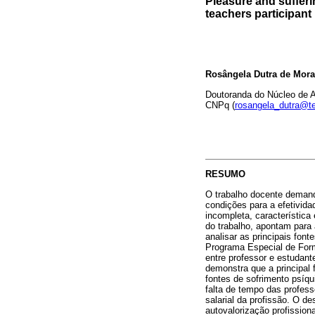
Pleasure and sufferi
teachers participant
Rosângela Dutra de Mor
Doutoranda do Núcleo de 
CNPq (
rosangela_dutra@te
RESUMO
O trabalho docente demand
condições para a efetivida
incompleta, característica
do trabalho, apontam para a
analisar as principais fon
Programa Especial de For
entre professor e estudant
demonstra que a principal f
fontes de sofrimento psíq
falta de tempo das profess
salarial da profissão. O d
autovalorização profissiona