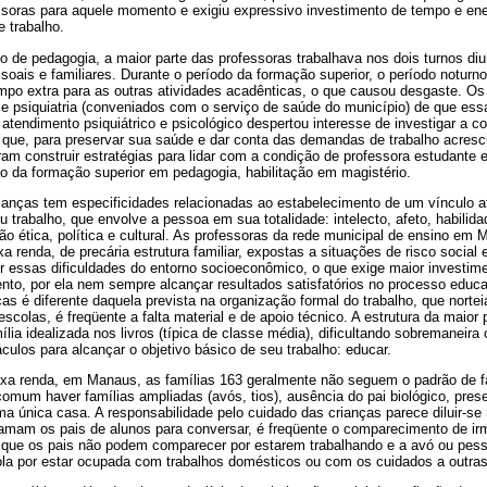
essoras para aquele momento e exigiu expressivo investimento de tempo e en
e trabalho.
o de pedagogia, a maior parte das professoras trabalhava nos dois turnos di
oais e familiares. Durante o período da formação superior, o período noturno
mpo extra para as outras atividades acadênticas, o que causou desgaste. Os
a e psiquiatria (conveniados com o serviço de saúde do município) de que es
endimento psiquiátrico e psicológico despertou interesse de investigar a co
 que, para preservar sua saúde e dar conta das demandas de trabalho acresc
ram construir estratégias para lidar com a condição de professora estudante
o da formação superior em pedagogia, habilitação em magistério.
ianças tem especificidades relacionadas ao estabelecimento de um vínculo af
u trabalho, que envolve a pessoa em sua totalidade: intelecto, afeto, habilida
o ética, política e cultural. As professoras da rede municipal de ensino em
a renda, de precária estrutura familiar, expostas a situações de risco social e
r essas dificuldades do entorno socioeconômico, o que exige maior investime
nto, por ela nem sempre alcançar resultados satisfatórios no processo educat
ças é diferente daquela prevista na organização formal do trabalho, que norte
scolas, é freqüente a falta material e de apoio técnico. A estrutura da maior 
mília idealizada nos livros (típica de classe média), dificultando sobremaneira 
culos para alcançar o objetivo básico de seu trabalho: educar.
xa renda, em Manaus, as famílias 163 geralmente não seguem o padrão de fam
 comum haver famílias ampliadas (avós, tios), ausência do pai biológico, pre
a única casa. A responsabilidade pelo cuidado das crianças parece diluir-s
mam os pais de alunos para conversar, é freqüente o comparecimento de ir
 que os pais não podem comparecer por estarem trabalhando e a avó ou pes
la por estar ocupada com trabalhos domésticos ou com os cuidados a outras