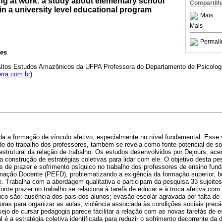
ng at work: a study about elementary school
Compartilh
 in a university level educational program
Mais
Mais
Permali
aes
Altos Estudos Amazônicos da UFPA Professora do Departamento de Psicolog
rra.com.br
)
a a formação de vínculo afetivo, especialmente no nível fundamental. Esse
de do trabalho dos professores, também se revela como fonte potencial de so
 estrutural da relação de trabalho. Os estudos desenvolvidos por Dejours, ace
 construção de estratégias coletivas para lidar com ele. O objetivo desta pes
tes de prazer e sofrimento psíquico no trabalho dos professores de ensino fun
mação Docente (PEFD), problematizando a exigência da formação superior
e. Trabalha com a abordagem qualitativa e participam da pesquisa 33 sujeito
onte prazer no trabalho se relaciona à tarefà de educar e à troca afetiva com 
uico são: ausência dos pais dos alunos; evasão escolar agravada por falta 
oras para organizar as aulas; violência associada às condições sociais precá
esejo de cursar pedagogia parece fàcilitar a relação com as novas tarefàs de 
l é a estratégia coletiva identificada para reduzir o sofrimento decorrente da