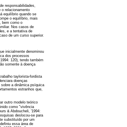
de responsabilidades,
e o relacionamento
 equilíbrio quando se
ompe o equilíbrio, mais
a, bem como o
amiliar. Nos casos de
es, e a tentativa de
caso de um curso superior.
que inicialmente denominou
mica dos processos
, 1994: 120), tendo também
 não somente à doença
abalho taylorista-fordista
idenciara doenças
a sobre a dinâmica psíquica
ortamentos estranhos que,
r outro modelo teórico
finido como "vivência
urs & Abdoucheli, '1994:
pesquisas deslocou-se para
te substituído por um
definiu essa área de