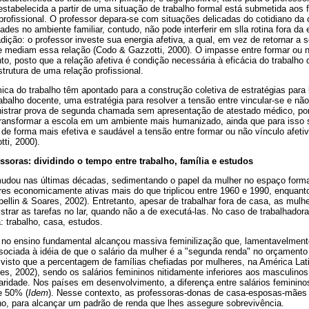
 estabelecida a partir de uma situação de trabalho formal está submetida aos
 profissional. O professor depara-se com situações delicadas do cotidiano d
dades no ambiente familiar, contudo, não pode interferir em slla rotina fora da
adição: o professor investe sua energia afetiva, a qual, em vez de retornar a 
ue mediam essa relação (Codo & Gazzotti, 2000). O impasse entre formar ou n
nto, posto que a relação afetiva é condição necessária à eficácia do trabalho 
trutura de uma relação profissional.
a do trabalho têm apontado para a construção coletiva de estratégias para 
rabalho docente, uma estratégia para resolver a tensão entre vincular-se e nã
ministrar prova de segunda chamada sem apresentação de atestado médico, po
ransformar a escola em um ambiente mais humanizado, ainda que para isso s
de forma mais efetiva e saudável a tensão entre formar ou não vínculo afeti
tti, 2000).
ssoras: dividindo o tempo entre trabalho, família e estudos
 mudou nas últimas décadas, sedimentando o papel da mulher no espaço forma
res economicamente ativas mais do que triplicou entre 1960 e 1990, enquan
ellin & Soares, 2002). Entretanto, apesar de trabalhar fora de casa, as mul
strar as tarefas no lar, quando não a de executá-las. No caso de trabalhador
a: trabalho, casa, estudos.
 no ensino fundamental alcançou massiva feminilização que, lamentavelment
ssociada à idéia de que o salário da mulher é a "segunda renda" no orçamento 
 visto que a percentagem de famílias chefiadas por mulheres, na América Lat
es, 2002), sendo os salários femininos nitidamente inferiores aos masculino
laridade. Nos países em desenvolvimento, a diferença entre salários feminin
e 50% (
Idem
). Nesse contexto, as professoras-donas de casa-esposas-mães
lho, para alcançar um padrão de renda que lhes assegure sobrevivência.