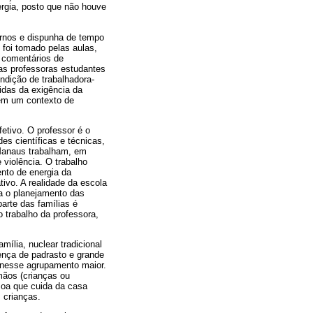
ergia, posto que não houve
urnos e dispunha de tempo
 foi tomado pelas aulas,
 comentários de
sas professoras estudantes
ndição de trabalhadora-
idas da exigência da
 em um contexto de
etivo. O professor é o
des científicas e técnicas,
 Manaus trabalham, em
 violência. O trabalho
nto de energia da
ivo. A realidade da escola
ia o planejamento das
parte das famílias é
o trabalho da professora,
ília, nuclear tradicional
sença de padrasto e grande
e nesse agrupamento maior.
mãos (crianças ou
soa que cuida da casa
 crianças.