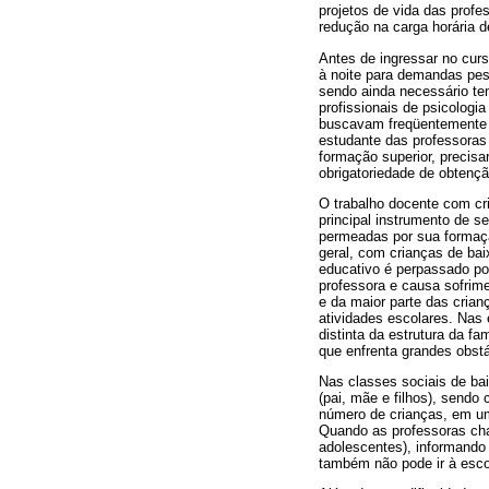
projetos de vida das prof
redução na carga horária d
Antes de ingressar no curs
à noite para demandas pess
sendo ainda necessário te
profissionais de psicologi
buscavam freqüentemente at
estudante das professoras
formação superior, precisa
obrigatoriedade de obtençã
O trabalho docente com cr
principal instrumento de se
permeadas por sua formaçã
geral, com crianças de baix
educativo é perpassado po
professora e causa sofrime
e da maior parte das crian
atividades escolares. Nas e
distinta da estrutura da fa
que enfrenta grandes obstá
Nas classes sociais de bai
(pai, mãe e filhos), sendo
número de crianças, em um
Quando as professoras cha
adolescentes), informando
também não pode ir à esco