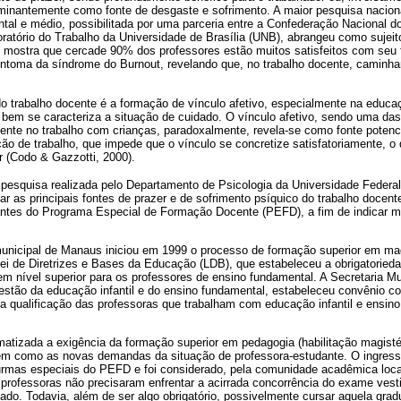
minantemente como fonte de desgaste e sofrimento. A maior pesquisa naciona
tal e médio, possibilitada por uma parceria entre a Confederação Nacional 
atório do Trabalho da Universidade de Brasília (UNB), abrangeu como sujei
e mostra que cercade 90% dos professores estão muitos satisfeitos com seu 
ntoma da síndrome do Burnout, revelando que, no trabalho docente, caminham
 trabalho docente é a formação de vínculo afetivo, especialmente na educaçã
bem se caracteriza a situação de cuidado. O vínculo afetivo, sendo uma das
cente no trabalho com crianças, paradoxalmente, revela-se como fonte potenci
ação de trabalho, que impede que o vínculo se concretize satisfatoriamente, o
r (Codo & Gazzotti, 2000).
 pesquisa realizada pelo Departamento de Psicologia da Universidade Fede
car as principais fontes de prazer e de sofrimento psíquico do trabalho docen
antes do Programa Especial de Formação Docente (PEFD), a fim de indicar m
unicipal de Manaus iniciou em 1999 o processo de formação superior em magis
ei de Diretrizes e Bases da Educação (LDB), que estabeleceu a obrigatoried
 em nível superior para os professores de ensino fundamental. A Secretaria 
stão da educação infantil e do ensino fundamental, estabeleceu convênio c
a qualificação das professoras que trabalham com educação infantil e ensin
matizada a exigência da formação superior em pedagogia (habilitação magisté
em como as novas demandas da situação de professora-estudante. O ingres
urmas especiais do PEFD e foi considerado, pela comunidade acadêmica loc
 professoras não precisaram enfrentar a acirrada concorrência do exame vesti
tado. Todavia, além de ser algo obrigatório, possivelmente cursar aquela gra