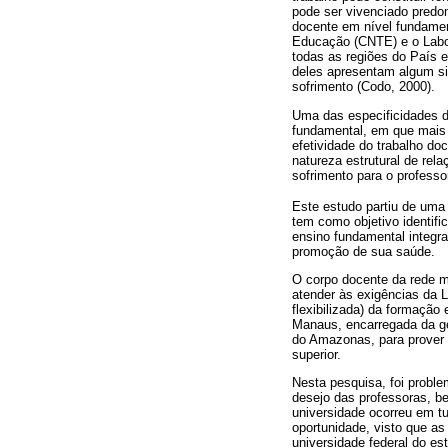
pode ser vivenciado predo
docente em nível fundamen
Educação (CNTE) e o Labor
todas as regiões do País 
deles apresentam algum si
sofrimento (Codo, 2000).
Uma das especificidades do
fundamental, em que mais 
efetividade do trabalho do
natureza estrutural de rel
sofrimento para o professo
Este estudo partiu de uma
tem como objetivo identifi
ensino fundamental integr
promoção de sua saúde.
O corpo docente da rede m
atender às exigências da L
flexibilizada) da formação
Manaus, encarregada da ge
do Amazonas, para prover 
superior.
Nesta pesquisa, foi proble
desejo das professoras, b
universidade ocorreu em t
oportunidade, visto que as
universidade federal do es