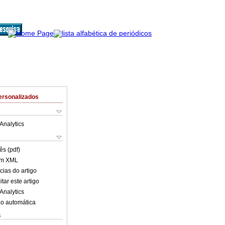
ersonalizados
Analytics
ês (pdf)
em XML
cias do artigo
tar este artigo
Analytics
o automática
s