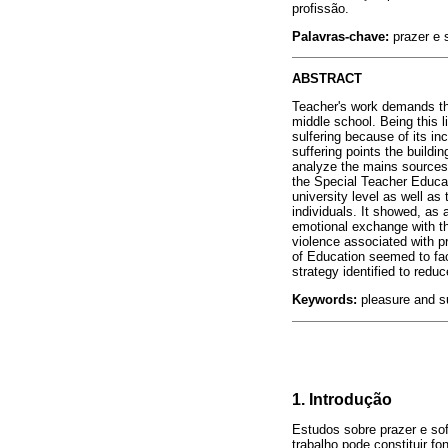
profissão.
Palavras-chave:
prazer e s
ABSTRACT
Teacher's work demands the
middle school. Being this l
sulfering because of its in
suffering points the buildin
analyze the mains sources 
the Special Teacher Educat
university level as well as
individuals. It showed, as 
emotional exchange with th
violence associated with p
of Education seemed to faci
strategy identified to reduc
Keywords:
pleasure and su
1. Introdução
Estudos sobre prazer e sof
trabalho pode constituir f