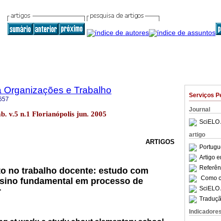
a Organizações e Trabalho
Serviços P
657
Journal
b. v.5 n.1 Florianópolis jun. 2005
SciELO 
artigo
ARTIGOS
Portugu
Artigo 
Referên
to no trabalho docente: estudo com
Como ci
nsino fundamental em processo de
SciELO 
r
Traduçã
Indicadore