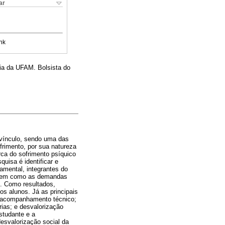
ar
nk
ia da UFAM. Bolsista do
 vínculo, sendo uma das
frimento, por sua natureza
rca do sofrimento psíquico
quisa é identificar e
damental, integrantes do
, bem como as demandas
s. Como resultados,
os alunos. Já as principais
de acompanhamento técnico;
rias; e desvalorização
estudante e a
 desvalorização social da