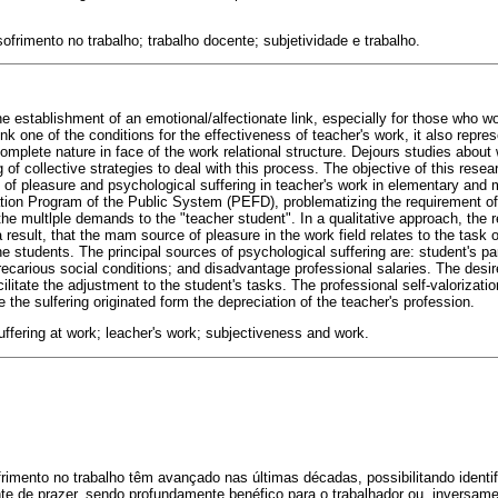
ofrimento no trabalho; trabalho docente; subjetividade e trabalho.
 establishment of an emotional/alfectionate link, especially for those who w
ink one of the conditions for the effectiveness of teacher's work, it also repre
complete nature in face of the work relational structure. Dejours studies about
g of collective strategies to deal with this process. The objective of this rese
of pleasure and psychological suffering in teacher's work in elementary and mi
ion Program of the Public System (PEFD), problematizing the requirement of p
 the multlple demands to the "teacher student". In a qualitative approach, the 
a result, that the mam source of pleasure in the work field relates to the task 
e students. The principal sources of psychological suffering are: student's p
recarious social conditions; and disadvantage professional salaries. The desir
litate the adjustment to the student's tasks. The professional self-valorizatio
e the sulfering originated form the depreciation of the teacher's profession.
ffering at work; leacher's work; subjectiveness and work.
rimento no trabalho têm avançado nas últimas décadas, possibilitando identi
onte de prazer, sendo profundamente benéfico para o trabalhador ou, inversa