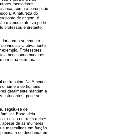
 futores mediadores
a criança, como a percepção
 escola. A natureza do
seu ponto de origem, é
ão o vínculo afetivo pode
do professor, entretanto,
lidar com o sofrimento
o se vincular afetivamente
r exemplo. Professores
eja necessário burlar as
vo em uma estrutura
l de trabalho. Na América
to o número de homens
heres geralmente mantêm a
as estudantes, pode-se
e, seguiu-se de
familiar. Essa idéia
ina, oscila entre 25 e 35%
s, apesar de as mulheres
os e masculinos em função
 precisam se desdobrar em