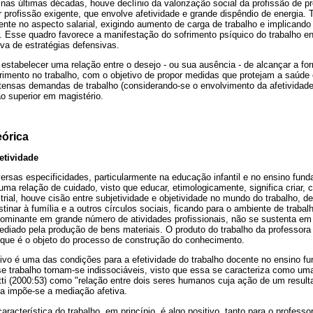
nas últimas décadas, houve declínio da valorização social da profissão de p
 profissão exigente, que envolve afetividade e grande dispêndio de energia. 
te no aspecto salarial, exigindo aumento de carga de trabalho e implicando 
. Esse quadro favorece a manifestação do sofrimento psíquico do trabalho en
va de estratégias defensivas.
estabelecer uma relação entre o desejo - ou sua ausência - de alcançar a f
frimento no trabalho, com o objetivo de propor medidas que protejam a saúde 
ntensas demandas de trabalho (considerando-se o envolvimento da afetividade
o superior em magistério.
órica
etividade
ersas especificidades, particularmente na educação infantil e no ensino fund
 uma relação de cuidado, visto que educar, etimologicamente, significa criar, 
rial, houve cisão entre subjetividade e objetividade no mundo do trabalho, 
inar à fumília e a outros círculos sociais, ficando para o ambiente de trabalh
edominante em grande número de atividades profissionais, não se sustenta em
ediado pela produção de bens materiais. O produto do trabalho da professora
o que é o objeto do processo de construção do conhecimento.
tivo é uma das condições para a efetividade do trabalho docente no ensino 
se trabalho tornam-se indissociáveis, visto que essa se caracteriza como um
ti (2000:53) como "relação entre dois seres humanos cuja ação de um resulta
za impõe-se a mediação afetiva.
racterística do trabalho, em princípio, é algo positivo, tanto para o profess