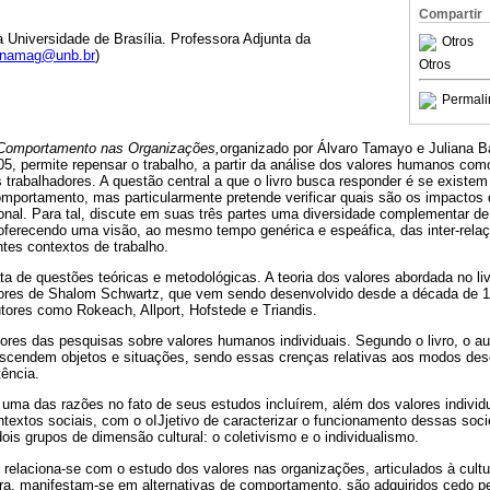
Compartir
 Universidade de Brasília. Professora Adjunta da
Otros
namag@unb.br
)
Otros
Permali
Comportamento nas Organizações,
organizado por Álvaro Tamayo e Juliana Ba
5, permite repensar o trabalho, a partir da análise dos valores humanos com
trabalhadores. A questão central a que o livro busca responder é se existem
omportamento, mas particularmente pretende verificar quais são os impactos 
nal. Para tal, discute em suas três partes uma diversidade complementar de
, oferecendo uma visão, ao mesmo tempo genérica e espeáfica, das inter-relaç
tes contextos de trabalho.
rata de questões teóricas e metodológicas. A teoria dos valores abordada no liv
valores de Shalom Schwartz, que vem sendo desenvolvido desde a década de
tores como Rokeach, Allport, Hofstede e Triandis.
res das pesquisas sobre valores humanos individuais. Segundo o livro, o au
nscendem objetos e situações, sendo essas crenças relativas aos modos dese
ência.
uma das razões no fato de seus estudos incluírem, além dos valores individu
ntextos sociais, com o oIJjetivo de caracterizar o funcionamento dessas soc
dois grupos de dimensão cultural: o coletivismo e o individualismo.
 relaciona-se com o estudo dos valores nas organizações, articulados à cultu
ra, manifestam-se em alternativas de comportamento, são adquiridos cedo p