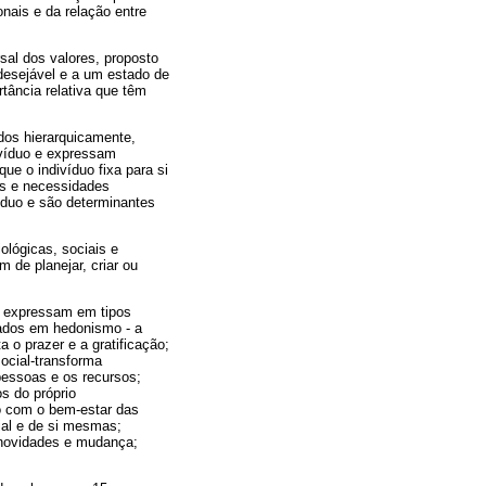
nais e da relação entre
rsal dos valores, proposto
desejável e a um estado de
ância relativa que têm
dos hierarquicamente,
ivíduo e expressam
ue o indivíduo fixa para si
es e necessidades
víduo e são determinantes
ológicas, sociais e
m de planejar, criar ou
e expressam em tipos
cados em hedonismo - a
 o prazer e a gratificação;
ocial-transforma
 pessoas e os recursos;
s do próprio
o com o bem-estar das
ial e de si mesmas;
 novidades e mudança;