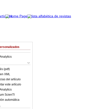
Personalizados
Analytics
és (pdf)
o en XML
ias del artículo
tar este artículo
Analytics
lum ScienTI
ión automática
s