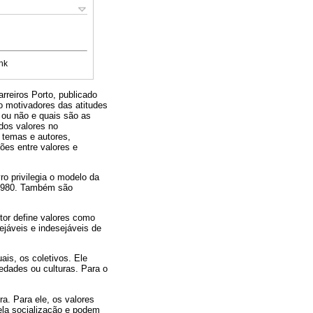
nk
rreiros Porto, publicado
o motivadores das atitudes
 ou não e quais são as
dos valores no
 temas e autores,
ões entre valores e
ro privilegia o modelo da
 1980. Também são
tor define valores como
jáveis e indesejáveis de
ais, os coletivos. Ele
iedades ou culturas. Para o
ra. Para ele, os valores
ela socialização e podem