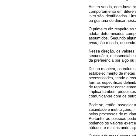
Assim sendo, com base na l
comportamento em diferent
livro são identificados. Un
eu gostaria de deixar ness
O primeiro diz respeito ao 
adotar determinados compo
assumidos. Segundo alguma
priori,
não é nada, depende 
Nessa direção, os valores 
secundário, o essencial e 
da preferência por algo ou
Dessa maneira, os valores
estabelecimento de metas 
necessidades, tende a reco
formas específicas definid
de representar consciente
implica também processos i
comunicar-se com os outros
Pode-se, então, associar 
sociedade e instituições, 
pelos processos de mudanç
Portanto, as pessoas pode
podendo os valores exercer
atitudes e minimizando aq