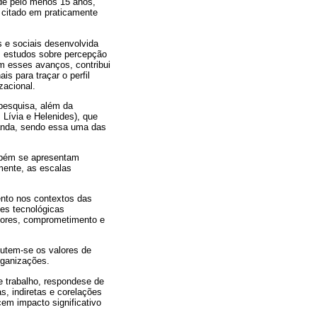
de pelo menos 15 anos,
r citado em praticamente
s e sociais desenvolvida
os estudos sobre percepção
om esses avanços, contribui
s para traçar o perfil
zacional.
 pesquisa, além da
 Lívia e Helenides), que
tanda, sendo essa uma das
ambém se apresentam
rmente, as escalas
ento nos contextos das
es tecnológicas
alores, comprometimento e
cutem-se os valores de
rganizações.
de trabalho, respondese de
s, indiretas e corelações
cem impacto significativo