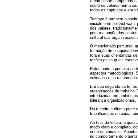
Ainda nesse campo das con
sobre os valores humanos n
todos os capítulos e em vá
Tamayo é também pioneiro n
inicialmente por Schwartz 
dos valores, tradicionalme
para a atuação dos gestore
cultural das organizações 
O mencionado percurso, qu
formação de pesquisadores 
foram suas orientandas de
razões pelas quais escrev
Retomando a primeira part
aspectos metodológicos. Sã
validadas e as recomendaç
Em sua segunda parte, os 
organizações de trabalho.
introduzidas em ambientes
liderança organizacionais.
Na terceira e última parte
trabalhadores de baixa ren
Ao final da leitura, à que
modo claro e completo, con
entre as variáveis. Aponta
no comportamento organiza