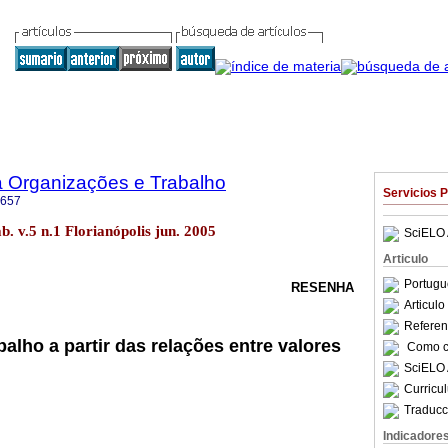
a Organizações e Trabalho
Servicios 
6657
b. v.5 n.1 Florianópolis jun. 2005
SciELO 
Articulo
Portugu
RESENHA
Articul
Referenc
alho a partir das relações entre valores
Como ci
SciELO 
Curricu
Traducc
Indicadore