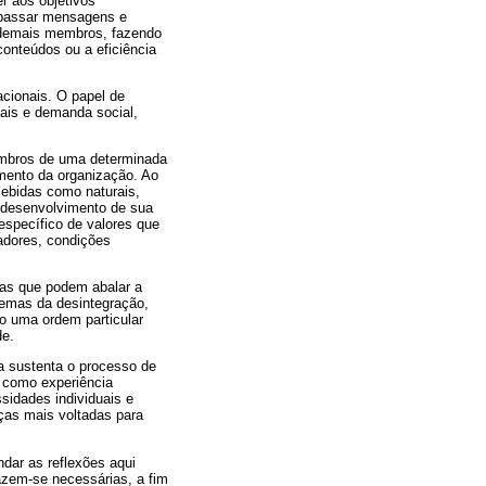
r aos objetivos
 passar mensagens e
 demais membros, fazendo
onteúdos ou a eficiência
acionais. O papel de
uais e demanda social,
embros de uma determinada
imento da organização. Ao
ebidas como naturais,
o desenvolvimento de sua
 específico de valores que
hadores, condições
as que podem abalar a
lemas da desintegração,
do uma ordem particular
de.
ra sustenta o processo de
, como experiência
sidades individuais e
ças mais voltadas para
ndar as reflexões aqui
fazem-se necessárias, a fim