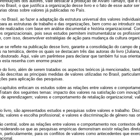
tribuições dos autores, vale destacar a produção de Álvaro Tamayo, que é 
o Brasil, o que justifica a organização desse livro e o fato de esse autor se
rias obras sobre valores já publicadas no País.
o Brasil, ao fazer a adaptação da estrutura universal dos valores individuai
para as estruturas de trabalho e das organizações, bem como ao introduzir 
nte realizados com base em análise documental e história organizacional. C
s organizacionais, pois seus estudos permitem instrumentalizar os profissionai
e, com isso, desenvolver estratégias de ação para mudança da cultura organi
e se reflete na publicação desse livro, garante a consolidação do campo de
na temática, dentre os quais se destacam três das autoras do livro (Juliana,
 doutorado. Aqui, vale um parêntese para declarar que também fui sua orien
o esta resenha com enorme prazer.
e do livro, além de serem tratados os aspectos teóricos já mencionados, t
o descritas as principais medidas de valores utilizadas no Brasil, particula
ões para aplicação das pesquisas.
capítulos enfocam os estudos sobre as relações entre valores e comportam
 Tratam dos seguintes temas: impacto dos valores na satisfação com inovaçõ
 de aprendizagem; valores e comportamento de retaliação organizacional; v
 do livro, são apresentados estudos e pesquisas sobre valores e trabalho. Dis
da; valores e escolha profissional; e valores e discriminação de gênero nas o
stão central, sobre as relações entre valores e comportamento nos contextos 
siderando-se que as pesquisas empíricas demonstram existir relações direta
m, particularmente, para os conflitos de valores como antecedentes que exer
cional.