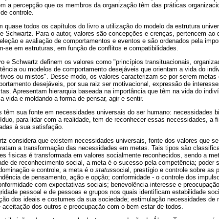
com a percepção que os membros da organização têm das práticas organizacio
 de controle.
m quase todos os capítulos do livro a utilização do modelo da estrutura unive
 Schwartz. Para o autor, valores são concepções e crenças, pertencem ao 
leção e avaliação de comportamentos e eventos e são ordenados pela import
m-se em estruturas, em função de conflitos e compatibilidades.
o e Schwartz definem os valores como "princípios transituacionais, organiza
istência ou modelos de comportamento desejáveis que orientam a vida do ind
letivos ou mistos". Desse modo, os valores caracterizam-se por serem metas q
tamento desejáveis, por sua raiz ser motivacional, expressão de interess
istas. Apresentam hierarquia baseada na importância que têm na vida do indi
o a vida e moldando a forma de pensar, agir e sentir.
es têm sua fonte em necessidades universais do ser humano: necessidades bi
víduo, para lidar com a realidade, tem de reconhecer essas necessidades, a fi
adas à sua satisfação.
tz considera que existem necessidades universais, fonte dos valores que s
etratam a transformação das necessidades em metas. Tais tipos são classifi
es fisicas é transformada em valores socialmente reconhecidos, sendo a meta
dade de reconhecimento social, a meta é o sucesso pela competência; poder s
dominação e controle, a meta é o
status
social, prestígio e controle sobre as
ndência de pensamento, ação e opção; conformidade - o controle dos impulso
nformidade com expectativas sociais; benevolência-interesse e preocupaçã
ridade pessoal e de pessoas e grupos nos quais identificam estabilidade soc
itação dos ideais e costumes da sua sociedade; estimulação necessidades de
 e aceitação dos outros e preocupação com o bem-estar de todos.