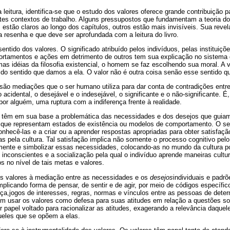
eitura, identifica-se que o estudo dos valores oferece grande contribuição p
es contextos de trabalho. Alguns pressupostos que fundamentam a teoria do
s estão claros ao longo dos capítulos, outros estão mais invisíveis. Sua reve
a resenha e que deve ser aprofundada com a leitura do livro.
sentido dos valores. O significado atribuído pelos indivíduos, pelas instituiç
rtamentos e ações em detrimento de outros tem sua explicação no sistema d
s idéias da filosofia existencial, o homem se faz escolhendo sua moral. A v
do sentido que damos a ela. O valor não é outra coisa senão esse sentido q
são mediações que o ser humano utiliza para dar conta de contradições entre 
o acidental, o desejável e o indesejável, o significante e o não-significante.
 por alguém, uma ruptura com a indiferença frente à realidade.
 têm em sua base a problemática das necessidades e dos desejos que guiam
que representam estados de existência ou modelos de comportamento. O se
nhecê-las e a criar ou a aprender respostas apropriadas para obter satisfaçã
as pela cultura. Tal satisfação implica não somente o processo cognitivo pelo
mente e simbolizar essas necessidades, colocando-as no mundo da cultura po
nconscientes e a socialização pela qual o indivíduo aprende maneiras cultu
 no nível de tais metas e valores.
os valores à mediação entre as necessidades e os
desejos
individuais e padr
implicando forma de pensar, de sentir e de agir, por meio de códigos específ
a,jogos de interesses, regras, normas e vínculos entre as pessoas de deter
m usar os valores como defesa para suas atitudes em relação a questões soc
 papel voltado para racionalizar as atitudes, exagerando a relevância daquel
ueles que se opõem a elas.