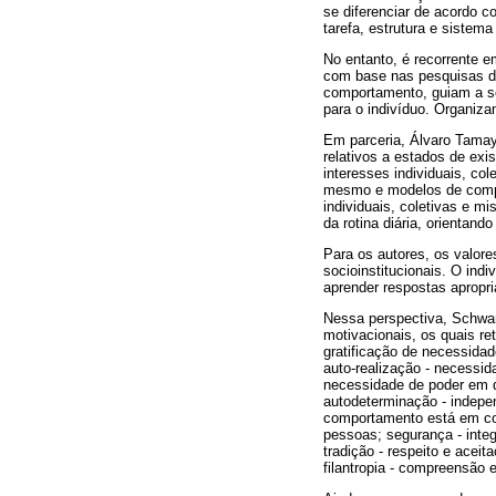
se diferenciar de acordo 
tarefa, estrutura e sistema
No entanto, é recorrente e
com base nas pesquisas de
comportamento, guiam a se
para o indivíduo. Organiza
Em parceria, Álvaro Tamay
relativos a estados de ex
interesses individuais, co
mesmo e modelos de compor
individuais, coletivas e m
da rotina diária, orientand
Para os autores, os valor
socioinstitucionais. O indi
aprender respostas apropri
Nessa perspectiva, Schwar
motivacionais, os quais r
gratificação de necessidad
auto-realização - necessi
necessidade de poder em 
autodeterminação - indepe
comportamento está em co
pessoas; segurança - integ
tradição - respeito e ace
filantropia - compreensão