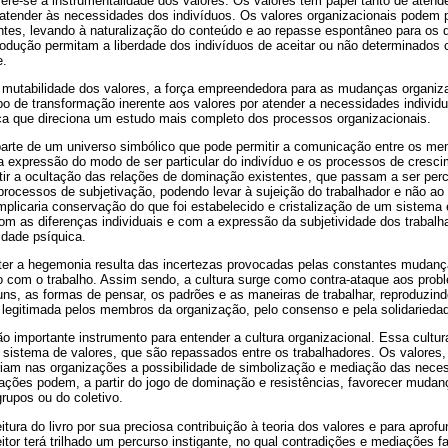
re-se à instrumentalidade dos valores. Os valores têm papel tanto de atende
 atender às necessidades dos indivíduos. Os valores organizacionais podem
tes, levando à naturalização do conteúdo e ao repasse espontâneo para os
odução permitam a liberdade dos indivíduos de aceitar ou não determinados c
e.
e mutabilidade dos valores, a força empreendedora para as mudanças organiz
o de transformação inerente aos valores por atender a necessidades individ
ica que direciona um estudo mais completo dos processos organizacionais.
parte de um universo simbólico que pode permitir a comunicação entre os m
a expressão do modo de ser particular do indivíduo e os processos de cresc
r a ocultação das relações de dominação existentes, que passam a ser perc
rocessos de subjetivação, podendo levar à sujeição do trabalhador e não a
implicaria conservação do que foi estabelecido e cristalização de um sistema
 com as diferenças individuais e com a expressão da subjetividade dos trabal
idade psíquica.
er a hegemonia resulta das incertezas provocadas pelas constantes mudanç
o com o trabalho. Assim sendo, a cultura surge como contra-ataque aos prob
ns, as formas de pensar, os padrões e as maneiras de trabalhar, reproduzin
r legitimada pelos membros da organização, pelo consenso e pela solidarieda
 importante instrumento para entender a cultura organizacional. Essa cultu
 sistema de valores, que são repassados entre os trabalhadores. Os valores
criam nas organizações a possibilidade de simbolização e mediação das neces
iações podem, a partir do jogo de dominação e resistências, favorecer mudan
grupos ou do coletivo.
tura do livro por sua preciosa contribuição à teoria dos valores e para aprofu
leitor terá trilhado um percurso instigante, no qual contradições e mediações 