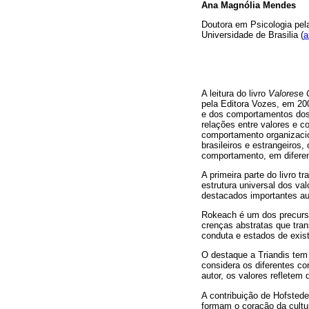
Ana Magnólia Mendes
Doutora em Psicologia pela
Universidade de Brasilia (
a
A leitura do livro
Valores
e
pela Editora Vozes, em 200
e dos comportamentos dos 
relações entre valores e c
comportamento organizacio
brasileiros e estrangeiros
comportamento, em diferen
A primeira parte do livro t
estrutura universal dos 
destacados importantes au
Rokeach é um dos precurso
crenças abstratas que tra
conduta e estados de exist
O destaque a Triandis tem 
considera os diferentes co
autor, os valores refletem 
A contribuição de Hofstede
formam o coração da cultu