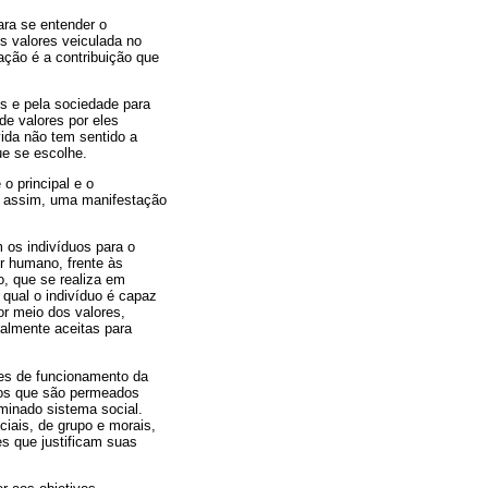
ara se entender o
s valores veiculada no
lação é a contribuição que
ões e pela sociedade para
e valores por eles
ida não tem sentido a
ue se escolhe.
o principal e o
 É, assim, uma manifestação
 os indivíduos para o
r humano, frente às
o, que se realiza em
 qual o indivíduo é capaz
r meio dos valores,
ralmente aceitas para
ões de funcionamento da
icos que são permeados
minado sistema social.
iais, de grupo e morais,
es que justificam suas