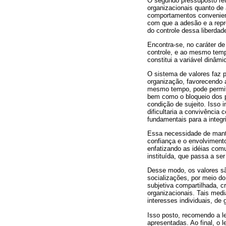
O segundo pressuposto refe
organizacionais quanto de
comportamentos convenien
com que a adesão e a repr
do controle dessa liberdad
Encontra-se, no caráter d
controle, e ao mesmo temp
constitui a variável dinâm
O sistema de valores faz 
organização, favorecendo 
mesmo tempo, pode permiti
bem como o bloqueio dos p
condição de sujeito. Isso 
dificultaria a convivência
fundamentais para a integr
Essa necessidade de mant
confiança e o envolviment
enfatizando as idéias comu
instituída, que passa a se
Desse modo, os valores são
socializações, por meio do
subjetiva compartilhada, 
organizacionais. Tais med
interesses individuais, de 
Isso posto, recomendo a lei
apresentadas. Ao final, o 