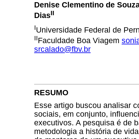
Denise Clementino de Souz
II
Dias
I
Universidade Federal de Pe
II
Faculdade Boa Viagem
soni
srcalado@fbv.br
RESUMO
Esse artigo buscou analisar 
sociais, em conjunto, influe
executivos. A pesquisa é de b
metodologia a história de vida