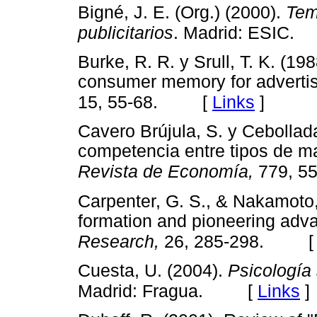
Bigné, J. E. (Org.) (2000).
Tem
publicitarios
. Madrid: ESIC.
Burke, R. R. y Srull, T. K. (19
consumer memory for adverti
[
Links
]
15, 55-68.
Cavero Brújula, S. y Cebollada
competencia entre tipos de m
Revista de Economía,
779, 5
Carpenter, G. S., & Nakamoto
formation and pioneering adv
Research,
26, 285-298.
Cuesta, U. (2004).
Psicología 
[
Links
]
Madrid: Fragua.