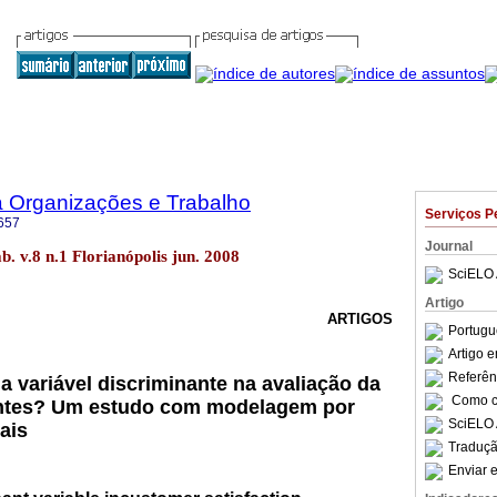
a Organizações e Trabalho
Serviços P
657
Journal
b. v.8 n.1 Florianópolis jun. 2008
SciELO 
Artigo
ARTIGOS
Portugu
Artigo 
Referên
a variável discriminante na avaliação da
Como ci
ientes? Um estudo com modelagem por
SciELO 
ais
Traduçã
Enviar e