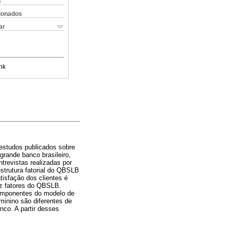
s
cionados
ar
nk
estudos publicados sobre
grande banco brasileiro,
ntrevistas realizadas por
estrutura fatorial do QBSLB
tisfação dos clientes é
ez fatores do QBSLB.
omponentes do modelo de
eminino são diferentes de
co. A partir desses