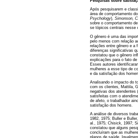
Pesquisas sobre satisfaç
Após pesquisarem e classif
área de comportamento do
Psychology
),
Simonson, Ca
sobre o comportamento de 
se tópicos centrais nesse
O gênero é uma das import
pelo menos com relação ao
relações entre gênero e a
diferenças significativas 
constatou que o gênero in
explicações para o fato d
Esses autores identificara
mulheres a esse tipo de c
e da satisfação dos homen
Analisando o impacto do t
com os clientes, Mattila,
negativas dos atendentes 
satisfeitas com o atendim
de afeto, o trabalhador ai
satisfação dos homens.
A análise de diversos trab
1982, 1975; Buller e Bulle
al., 1975; Chisick, 1997; 
constatou que alguns pesq
concluíram que as mulheres
planos de saúde. Igualmen