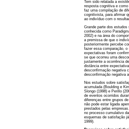
Tem sido relatada a exist
resposta cognitiva e como
faz uma compilação de dif
cognitivista, para afirmar
ao indivíduo com o result
Grande parte dos estudos 
conhecida como Paradigma 
2002) e na área do comport
a premissa de que o indiví
posteriormente percebe co
fazer essa comparação, o 
expectativas foram confirm
se que ocorreu uma descon
justamente a ocorrência de
distância entre expectativ
desconfirmação negativa c
desconfirmação negativa 
Nos estudos sobre satisfa
acumulada (Boulding e Kirm
Slongo (1998) e Perillo (2
de eventos ocorridos dura
diferenças entre grupos de
não pode estar ligada apen
prestados pelas empresas.
no processo cumulativo da
esquemas de satisfação já
1999).