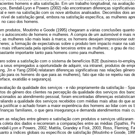
pacientes homens e alta satisfação. Em um trabalho longitudinal, na avaliaçã
iços, Bendall-Lyon e Powers (2002) não encontraram diferenças significativa
al e nem na satisfação com os nove atributos analisados. Decorridos dois a
o nível de satisfação geral, embora na satisfação específica, as mulheres 
is no caso dos homens.
m produtos, Moutinho e Goode (1995) chegaram a várias conclusões quanto 
 o autoconceito de homens e mulheres. A compra de um automóvel é mais re
s; as mulheres são mais leais à marca; os homens desejam impressionar ou
heres; a formação de expectativas sobre o produto tem impacto maior na sa
mais influenciada pela opinião de terceiros entre as mulheres; o grau de ri
bastante importante tanto para homens como para mulheres.
ênero sobre a satisfação com o sistema de benefícios B2E (business-to-empl
a seus empregados a oportunidade de adquirir, via intranet, produtos de em
g, Jin e Yang (2004) relataram diferenças significativas nas relações gêner
ção para os homens do que para as mulheres), fato que não se repetiu nas 
erface, exatidão e segurança).
valiação da qualidade dos serviços - e não propriamente da satisfação - Spat
itos do gênero dos clientes na percepção da qualidade dos serviços dos banc
acionados ao atendimento pessoal, foram encontradas diferenças estatisticame
iando a qualidade dos serviços recebidos com médias mais altas do que a
a justificar o achado foram a maior experiência dos homens ao lidar com os
finanças familiares, o que gera insegurança e demanda atendimentos mais c
am as relações entre gênero e satisfação com produtos e serviços utilizaram
a coleta dos dados e recorreram a comparações entre as médias (Spathis, Pet
ndall-Lyon e Powers, 2002; Mattila, Grandey e Fisk, 2003; Ross, Fleming, Fa
quanto a índices globais ou específicos de satisfação (Moutinho e Goode, 199