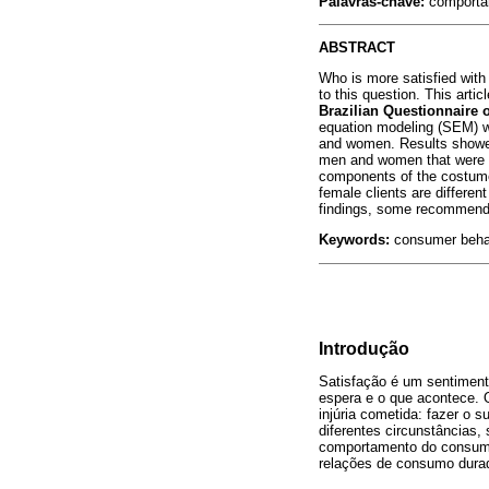
Palavras-chave:
comportame
ABSTRACT
Who is more satisfied with
to this question. This arti
Brazilian Questionnaire 
equation modeling (SEM) wa
and women. Results showed 
men and women that were no
components of the costumer 
female clients are differe
findings, some recommendat
Keywords:
consumer behavi
Introdução
Satisfação é um sentiment
espera e o que acontece. 
injúria cometida: fazer o 
diferentes circunstâncias,
comportamento do consumid
relações de consumo durad