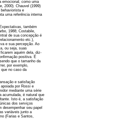
sta emocional, como uma
e, 2000). Chauvel (1999)
behaviorista e
ta uma referência interna
 Expectativas, também
rbo, 1988; Costabile,
entral de sua concepção é
relacionamento etc.),
iva e sua percepção. Ao
a, ou seja, suas
 ficarem aquém dela, diz-
nfirmação positiva. É
, sendo que o tamanho da
rer, por exemplo,
o que no caso da
ansação e satisfação
 apoiada por Rossi e
umidor mediante uma série
a acumulada, é natural que
ante. Isto é, a satisfação
 únicas dos serviços
vem desempenhar seu papel
s variáveis junto a
no (Farias e Santos,