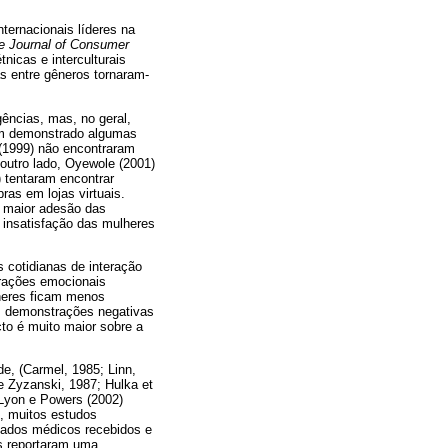
ternacionais líderes na
e Journal of Consumer
nicas e interculturais
 entre gêneros tornaram-
ências, mas, no geral,
têm demonstrado algumas
 (1999) não encontraram
outro lado, Oyewole (2001)
 tentaram encontrar
as em lojas virtuais.
e maior adesão das
 insatisfação das mulheres
 cotidianas de interação
trações emocionais
lheres ficam menos
s demonstrações negativas
cto é muito maior sobre a
de, (Carmel, 1985; Linn,
 e Zyzanski, 1987; Hulka et
-Lyon e Powers (2002)
, muitos estudos
idados médicos recebidos e
os reportaram uma