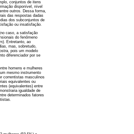
mplo, conjuntos de itens
rmação disponível, nível
entre outros. Dessa forma,
rais das respostas dadas
édias dos subconjuntos de
isfação ou insatisfação.
(no caso, a satisfação
ensionais do fenômeno
m). Entretanto, ao
dias, mas, sobretudo,
mostra, pois um modelo
nto diferenciador por se
 entre homens e mulheres
de um mesmo instrumento
or correntistas masculinos
iais equivalentes ou
tes (equivalentes) entre
monstraria igualdade de
ntre determinados fatores
tistas.