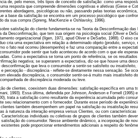
ência de, pelo menos, três tipos de conceito de satisfação: como uma respo
 uma resposta que compreende dimensões cognitivas e afetivas (Giese e Cot
erentes abordagens, psicológicas ou não, passando pelas teorias econômica, 
 que a base da satisfação se encontra em um processo psicológico que confron
ado da sua compra (Spreng, MacKenzie e Oshlavsky, 1996).
sobre satisfação do cliente fundamenta-se na Teoria da Desconfirmação das
da Desconfirmação, que tem sua origem na psicologia social (Oliver e DeSa
amento organizacional (Ilgen, 1971, apud Oliver e DeSarbo, 1988). O eixo c
duo cria uma expectativa em relação a determinado objeto (produto, serviço, 
mo o fato real ocorreu (desempenho) e faz uma comparação entre a expectat
consumidor pode sentir que tudo aconteceu de acordo com o que ele esperav
adas. Como a expectativa se torna um ponto de referência, se os resultados
firmação negativa; se superarem a expectativa, diz-se que houve uma desco
 desconfirmação que leva o consumidor a sentir-se satisfeito ou insatisfeito
a e percepção - discrepância - reflete-se diretamente nessa sensação. Se ocor
om elevada discrepância, o consumidor sentir-se-á muito mais insatisfeito d
acompanhada de discrepância moderada ou leve.
ção de clientes, coexistem duas dimensões: satisfação específica em uma tr
ani, 1993). Essa última, defendida por Johnson, Anderson e Fornell (1995) e
000), trata a satisfação como resultante da experiência acumulada pelo cons
nte seu relacionamento com o fornecedor. Durante esse período de experiênci
 clientes também desempenhem um papel na satisfação ou insatisfação result
as à natureza da interação empresa versus Clientes, ou com características
 Características individuais ou coletivas de grupos de clientes também de
 satisfação do consumidor. Nesse ambiente dinâmico, a incorporação de nova
 existentes pode proporcionar entendimentos adicionais a respeito do fenôme