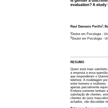
Is gender a discrimi
evaluation? A study 
I
Raul Damasio Perillo
; B
I
Doutor em Psicologia - Un
II
Doutor em Psicologia - Un
RESUMO
Quem está mais satisfeit
a resposta a essa questão.
que responderam o
Questi
telefone. A modelagem por e
entre homens e mulheres. O
apenas parcialmente equiv
Embora somente tenham si
satisfação de clientes, est
clientes do sexo masculin
achados, são discutidas r