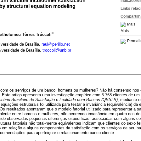
nant variable incustomer satisfaction
Indicadore
by structural equation modeling
Links rela
Compartilh
Mais
Mais
II
artholomeu Tôrres Tróccoli
Permali
iversidade de Brasília.
raul@perillo.net
iversidade de Brasília.
troccoli@unb.br
o com os serviços de um banco: homens ou mulheres? Não há consenso nos 
 Este artigo apresenta uma investigação empírica com 5.768 clientes de um 
onário Brasileiro de Satisfação e Lealdade com Bancos (QBSLB)
, mediante e
quações estruturais foi utilizada para testar a invariância (equivalência) da 
s resultados apontaram que o modelo fatorial utilizado para representar a sa
alente entre homens e mulheres, não ocorrendo invariância em quatro dos d
do observadas pequenas diferenças específicas, associadas com alguns c
ruturas fatoriais não total-mente equivalentes indicam que clientes do sexo f
o em relação a alguns componentes da satisfação com os serviços de seu ban
ecomendações para aperfeiçoar o relacionamento banco-cliente.