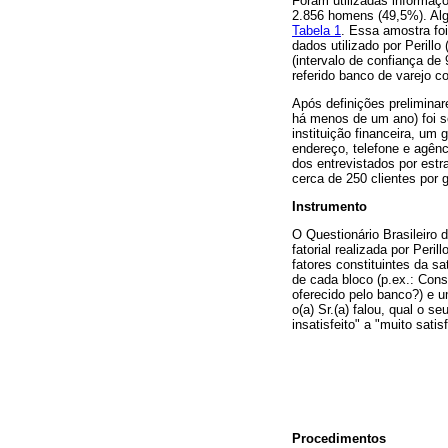
Foram utilizadas informaçõ
2.856 homens (49,5%). Alg
Tabela 1
. Essa amostra fo
dados utilizado por Perill
(intervalo de confiança d
referido banco de varejo c
Após definições preliminar
há menos de um ano) foi se
instituição financeira, um
endereço, telefone e agênc
dos entrevistados por est
cerca de 250 clientes por g
Instrumento
O Questionário Brasileiro
fatorial realizada por Peri
fatores constituintes da s
de cada bloco (p.ex.: Cons
oferecido pelo banco?) e 
o(a) Sr.(a) falou, qual o 
insatisfeito" a "muito satis
Procedimentos