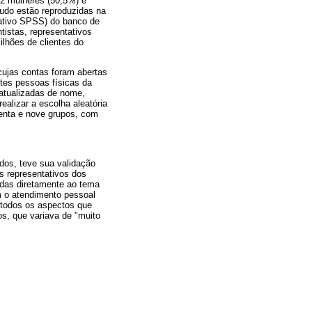
12 mulheres (50,5%) e
udo estão reproduzidas na
cativo SPSS) do banco de
tistas, representativos
lhões de clientes do
 cujas contas foram abertas
ntes pessoas físicas da
 atualizadas de nome,
ealizar a escolha aleatória
venta e nove grupos, com
dos, teve sua validação
os representativos dos
gidas diretamente ao tema
om o atendimento pessoal
 todos os aspectos que
os, que variava de "muito