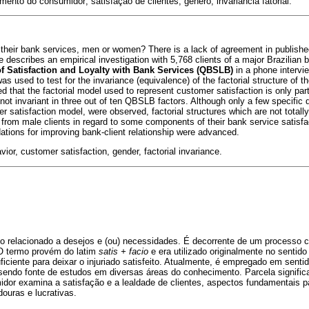
nto do consumidor; satisfação de clientes; gênero; invariância fatorial.
 their bank services, men or women? There is a lack of agreement in publish
cle describes an empirical investigation with 5,768 clients of a major Brazilia
of Satisfaction and Loyalty with Bank Services (QBSLB)
in a phone intervie
s used to test for the invariance (equivalence) of the factorial structure o
that the factorial model used to represent customer satisfaction is only part
t invariant in three out of ten QBSLB factors. Although only a few specific 
satisfaction model, were observed, factorial structures which are not totally 
nt from male clients in regard to some components of their bank service satisf
ions for improving bank-client relationship were advanced.
or, customer satisfaction, gender, factorial invariance.
o relacionado a desejos e (ou) necessidades. É decorrente de um processo c
O termo provém do latim
satis + facio
e era utilizado originalmente no sentid
suficiente para deixar o injuriado satisfeito. Atualmente, é empregado em sen
 sendo fonte de estudos em diversas áreas do conhecimento. Parcela signific
or examina a satisfação e a lealdade de clientes, aspectos fundamentais 
ouras e lucrativas.