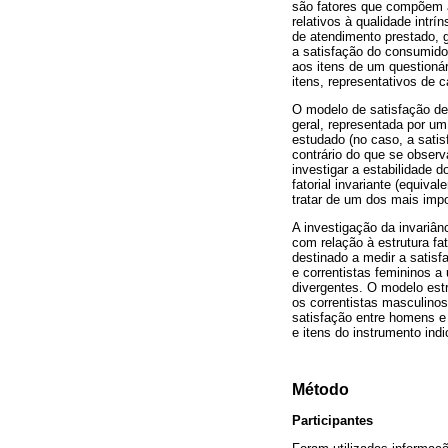
são fatores que compõem a 
relativos à qualidade intr
de atendimento prestado, g
a satisfação do consumido
aos itens de um questioná
itens, representativos de 
O modelo de satisfação de 
geral, representada por u
estudado (no caso, a satis
contrário do que se observ
investigar a estabilidade 
fatorial invariante (equiva
tratar de um dos mais impo
A investigação da invariâ
com relação à estrutura f
destinado a medir a satisf
e correntistas femininos 
divergentes. O modelo est
os correntistas masculino
satisfação entre homens e 
e itens do instrumento ind
Método
Participantes