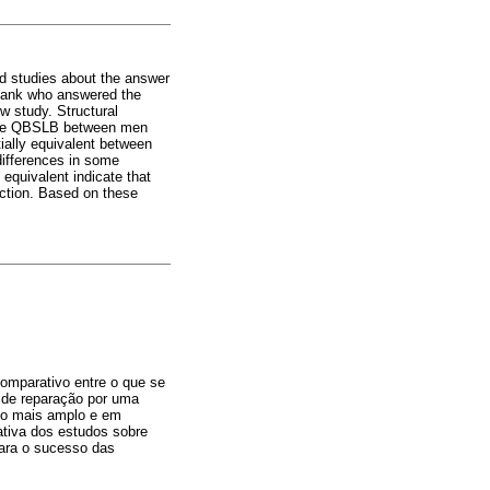
ed studies about the answer
n bank who answered the
w study. Structural
f the QBSLB between men
ially equivalent between
differences in some
equivalent indicate that
action. Based on these
omparativo entre o que se
o de reparação por uma
tido mais amplo e em
ativa dos estudos sobre
para o sucesso das