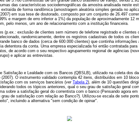
es de 5.768 correntistas de um grande banco brasileiro de varejo, sendo 2.9
umas das características sociodemográficas da amostra analisada neste est
i extraída de forma randômica (amostragem aleatória simples gerada no apli
o (2007) em sua tese de doutorado, composto por um conjunto de 26.497 corren
e 99% e margem de erro inferior a 1%) da população de aproximadamente 12 mi
om, pelo menos, um ano de relacionamento com a instituição financeira.
es (p.ex.: exclusão de clientes sem número de telefone registrado e clientes
lecionado, randomicamente, dentre os registros cadastrais de todos os clie
 grande banco de dados (cerca de 600.000 clientes) que continha informações
ia detentora da conta. Uma empresa especializada foi então contratada para r
ratos, de acordo com o seu respectivo agrupamento regional de agências (no
rupo) e aplicar as entrevistas.
 de Satisfação e Lealdade com os Bancos (QBSLB), utilizado na coleta dos da
llo (2007). O instrumento validado contempla 42 itens, distribuídos em 10 bloc
atisfação com os serviços bancários (ver
Tabela 2
), além de 10 questões diri
iderando todos os tópicos anteriores, qual o seu grau de satisfação geral c
uma sobre a satisfação geral do correntista com o banco (Pensando agora em
seu grau de satisfação com relação ao Banco?). Utilizou-se escala de sete pont
feito", incluindo a alternativa "sem condição de opinar".