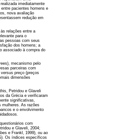
o realizada imediatamente
s entre pacientes homens e
nos, nova avaliação
apresentassem redução em
às relações entre a
levante para o
tras pessoas com seus
tisfação dos homens; a
sco associado à compra do
oyees), mecanismo pelo
presas parceiras com
o versus preço (preços
demais dimensões
his, Petridou e Glaveli
os da Grécia e verificaram
nte significativas,
s mulheres. As razões
 bancos e o envolvimento
uidadosos.
 questionários com
ridou e Glaveli, 2004;
bes e Frankl, 1999), ou ao
5). Os índices específicos