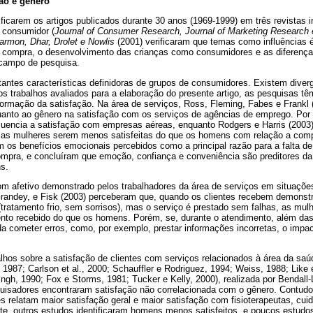
ão e gênero
icarem os artigos publicados durante 30 anos (1969-1999) em três revistas in
 consumidor (
Journal of Consumer Research, Journal of Marketing Research 
rmon, Dhar, Drolet e Nowlis
(2001) verificaram que temas como influências ét
compra, o desenvolvimento das crianças como consumidores e as diferenças
 campo de pesquisa.
antes características definidoras de grupos de consumidores. Existem diverg
s trabalhos avaliados para a elaboração do presente artigo, as pesquisas 
 formação da satisfação. Na área de serviços, Ross, Fleming, Fabes e Frankl
quanto ao gênero na satisfação com os serviços de agências de emprego. Por 
fluencia a satisfação com empresas aéreas, enquanto Rodgers e Harris (2003)
e as mulheres serem menos satisfeitas do que os homens com relação a compr
m os benefícios emocionais percebidos como a principal razão para a falta d
ompra, e concluíram que emoção, confiança e conveniência são preditores da
s.
om afetivo demonstrado pelos trabalhadores da área de serviços em situações
 Grandey, e Fisk (2003) perceberam que, quando os clientes recebem demons
(tratamento frio, sem sorrisos), mas o serviço é prestado sem falhas, as mu
ento recebido do que os homens. Porém, se, durante o atendimento, além da
nda cometer erros, como, por exemplo, prestar informações incorretas, o impa
alhos sobre a satisfação de clientes com serviços relacionados à área da saú
r, 1987; Carlson et al., 2000; Schauffler e Rodriguez, 1994; Weiss, 1988; Like
Singh, 1990; Fox e Storms, 1981; Tucker e Kelly, 2000), realizada por Bendall
uisadores encontraram satisfação não correlacionada com o gênero. Contudo
 relatam maior satisfação geral e maior satisfação com fisioterapeutas, cu
te, outros estudos identificaram homens menos satisfeitos, e poucos estud