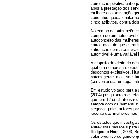
correlação positiva entre 
após a prestação dos serv
mulheres na satisfação ger
constatou queda similar n
cinco atributos, contra do
No campo da satisfação co
compra de um automóvel e
autoconceito das mulhere
carros mais do que as mul
satisfação com a compra é 
automóvel é uma variável 
A respeito do efeito do g
qual uma empresa oferece 
descontos exclusivos, Huan
baixos geram mais satisfa
(conveniência, entrega, int
Em estudo voltado para a a
(2004) pesquisaram os efe
que, em 12 de 31 itens rel
sempre com os homens aval
alegadas pelos autores par
recente das mulheres nas 
Os estudos que investigar
entrevistas pessoais para 
Rodgers e Harris, 2003; Be
valor preditivo do gênero 