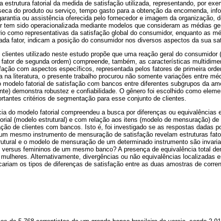
estrutura fatorial da medida de satisfação utilizada, representando, por exe
ínseca do produto ou serviço, tempo gasto para a obtenção da encomenda, info
arantia ou assistência oferecida pelo fornecedor e imagem da organização, d
r tem sido operacionalizada mediante modelos que consideram as médias ge
rio como representativas da satisfação global do consumidor, enquanto as m
cada fator, indicam a posição do consumidor nos diversos aspectos da sua sat
clientes utilizado neste estudo propõe que uma reação geral do consumidor 
m fator de segunda ordem) compreende, também, as características multidim
fação com aspectos específicos, representada pelos fatores de primeira orde
a na literatura, o presente trabalho procurou não somente variações entre mé
do modelo fatorial de satisfação com bancos entre diferentes subgrupos da a
lente) demonstra robustez e confiabilidade. O gênero foi escolhido como eleme
rtantes critérios de segmentação para esse conjunto de clientes.
ncia do modelo fatorial compreendeu a busca por diferenças ou equivalências
atorial (modelo estrutural) e com relação aos itens (modelo de mensuração) 
ação de clientes com bancos. Isto é, foi investigado se as respostas dadas p
a um mesmo instrumento de mensuração de satisfação revelam estruturas fator
rutural e o modelo de mensuração de um determinado instrumento são invarian
s versus femininos de um mesmo banco? A presença de equivalência total de
mulheres. Alternativamente, divergências ou não equivalências localizadas e
icariam os tipos de diferenças de satisfação entre as duas amostras de corren