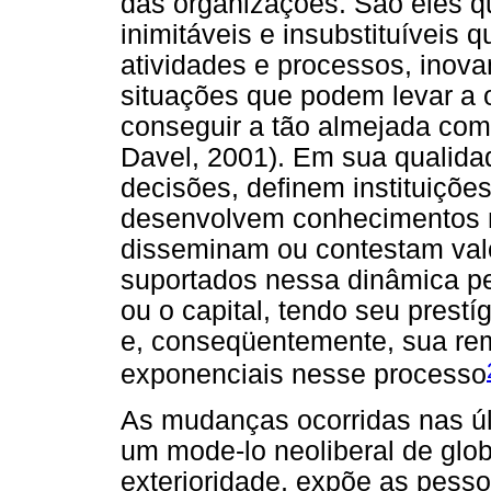
das organizações. São eles qu
inimitáveis e insubstituíveis 
atividades e processos, inova
situações que podem levar a 
conseguir a tão almejada comp
Davel, 2001). Em sua qualida
decisões, definem instituições
desenvolvem conhecimentos n
disseminam ou contestam valo
suportados nessa dinâmica pe
ou o capital, tendo seu prestí
e, conseqüentemente, sua rem
exponenciais nesse processo
As mudanças ocorridas nas ú
um mode-lo neoliberal de glo
exterioridade, expõe as pess