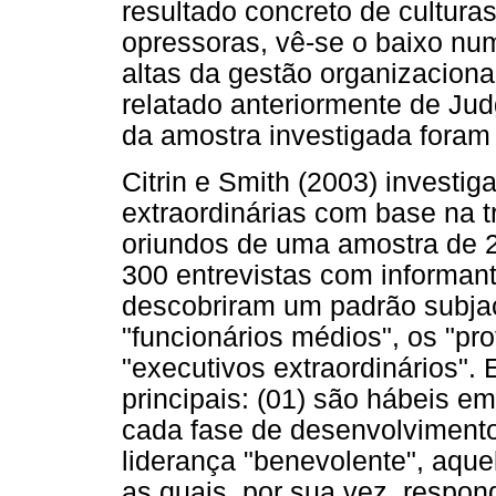
resultado concreto de cultura
opressoras, vê-se o baixo nu
altas da gestão organizacion
relatado anteriormente de Ju
da amostra investigada foram
Citrin e Smith (2003) investi
extraordinárias com base na t
oriundos de uma amostra de 
300 entrevistas com informant
descobriram um padrão subjac
"funcionários médios", os "pr
"executivos extraordinários".
principais: (01) são hábeis e
cada fase de desenvolvimento 
liderança "benevolente", aqu
as quais, por sua vez, respo