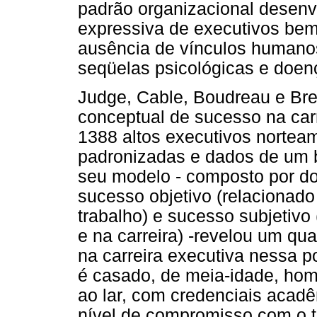
padrão organizacional desenv
expressiva de executivos bem
ausência de vínculos humanos 
seqüelas psicológicas e doen
Judge, Cable, Boudreau e Bret
conceptual de sucesso na car
1388 altos executivos nortea
padronizadas e dados de um b
seu modelo - composto por doi
sucesso objetivo (relacionad
trabalho) e sucesso subjetivo
e na carreira) -revelou um q
na carreira executiva nessa 
é casado, de meia-idade, ho
ao lar, com credenciais acadê
nível de compromisso com o t