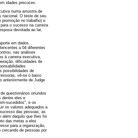
 em idades precoces.
ecutiva numa amostra de
 nacional. O teste de seu
e promoção no trabalho) e
 para o sucesso na carreira
sposa devotada ao lar,
suporte em dados
rtencentes a 04 diferentes
ontrou, nas análises
s à carreira executiva,
neração, dificuldades de
sponsabilidades
s possibilidades de
ressoras, vê-se o baixo
do anteriormente de Judge
 de questionários oriundos
 dentre eles e
bem-sucedidos", e os
ruir os valores adequados a
o sucesso das pessoas, as
 além daquilo que lhes foi
to das metas a eles
resse para a organização;
e cercando de pessoas por