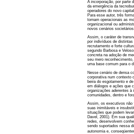
A incorporação, por parte 
da emergência da tecnobur
operadores do novo capital
Para esse autor, três for
tornam operacionais as mo
organizacional ou administ
novos cenários societários
Assim, o caráter de transn
por indivíduos de distinta
recrutamento e forte cultu
segundo Barbosa e Veloso 
concreta na adoção de mec
seu mero reconhecimento, 
uma base comum para o di
Nesse cenário de densa co
corporativa num contexto 
beira do esgotamento e de
em diálogos e ações que co
organizações aderentes à i
comunidades, dentro e fora
Assim, os executivos não f
suas inimitáveis e insubst
situações que podem levar 
Davel, 2001). Em sua qual
redes, desenvolvem conhec
sendo suportados nessa din
autonomia e, conseqüentem