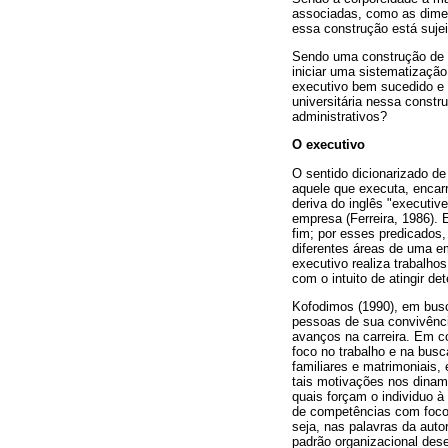
associadas, como as dimens
essa construção está sujei
Sendo uma construção de o
iniciar uma sistematizaç
executivo bem sucedido e 
universitária nessa constr
administrativos?
O executivo
O sentido dicionarizado de
aquele que executa, encarr
deriva do inglês "executive
empresa (Ferreira, 1986). 
fim; por esses predicados,
diferentes áreas de uma e
executivo realiza trabalho
com o intuito de atingir de
Kofodimos (1990), em busc
pessoas de sua convivência
avanços na carreira. Em c
foco no trabalho e na busc
familiares e matrimoniais,
tais motivações nos dinami
quais forçam o individuo 
de competências com foco 
seja, nas palavras da auto
padrão organizacional des