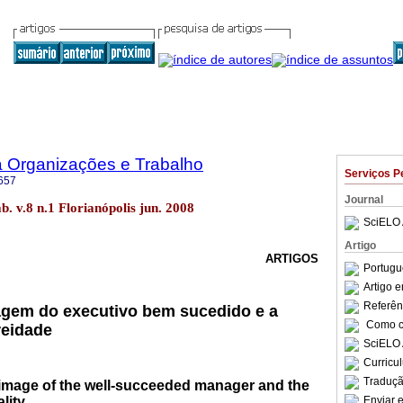
a Organizações e Trabalho
Serviços P
657
Journal
b. v.8 n.1 Florianópolis jun. 2008
SciELO 
Artigo
ARTIGOS
Portugu
Artigo 
Referên
agem do executivo bem sucedido e a
Como ci
reidade
SciELO 
Curricu
Traduçã
e image of the well-succeeded manager and the
lity
Enviar e