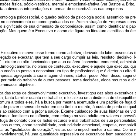
ões física, sócio-histórica, mental e emocional-afetiva (ver Bastos & Brito
ta a diversas interpretações e formas de concretizá-las nas empresas.
ntologia psicossocial, o quadro teórico da psicologia social assumido na pr
ão no conhecimento de como graduandos em Administração de Empresas con
o significado de sua dimensão de corporeidade, assim como identificar o pa
ução. Mas quem é o Executivo e como ele figura na literatura científica da á
 Executivo inscreve esse termo como adjetivo, derivado do latim exsecutus (
egado de executar, que tem a seu cargo cumprir as leis, resoluto, decisivo. 
" - diretor ou alto funcionário que atua na área financeira, comercial, adminis
Etimologicamente, no plano de conteúdo, executivo é aquele que executa, qu
 o vocábulo passa a denominar um tipo de profissional que é diretor ou alto d
mpresa, agregando à sua imagem dinheiro, status, poder. Além disso, segund
s por meio do trabalho de outras pessoas, toma decisões, aloca recursos e dir
terminados objetivos.
a das rotas de desenvolvimento executivo, investigou dez altos executivos
, tanto familiar quanto no trabalho, e localizou uma dinâmica de desequilíb
omum a todos eles, há a busca por mestria acentuada e um padrão de fuga d
a de prazer e senso de valor em seu âmbito restrito, à custa de perda de qua
 e ao cuidado com a própria saúde. Exame cuidadoso de suas histórias de vid
smos familiares na infância, com reforço na vida adulta em valores e pressõe
à fuga de contato com os lados escuros e mal trabalhados de sua personalid
nos outros, como sensibilidade, profundidade emocional, empatia, compaixã
ra, as "qualidades do coração", vistas como impedimentos à carreira. Como 
envolvimental, há uma quantidade expressiva de executivos bem sucedidos c