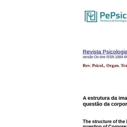
Revista Psicologi
versão On-line
ISSN
1984-6
Rev. Psicol., Organ. Tra
A estrutura da im
questão da corpo
The structure of th
question of Corporea