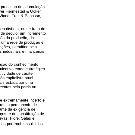
no processo de acumulação
ver Fjermestad & Ocker,
 Viana, Trez & Panosso,
 distinta, ou se trata de
o de século, um incremento
ção da produção, do
de uma rede de produção e
nações, permitido pela
industriais e financeiras
dação do conhecimento
nicativa como estratégico
tividade de caráter
o capitalista atual
anifestada por uma
rrentes pela perda ou
e extremamente incerto e
rcício permanente de
ante da exigência de
ços, e de constituição de
evas, Fiore, Salas e
as por fronteiras rígidas