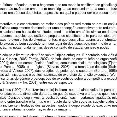
 últimas décadas, com a hegemonia de um mode-lo neoliberal de globalizaç
essoas às razões de uma ordem tecnológica, ao consumismo e a uma confus
os em uma época dos efeitos especiais, na qual o parecer ser e o possuir, e
porativa que encontramos na maioria dos países sedimenta-se em um conjun
e é ainda amplamente dominado por uma concepção excessivamente redutora
nizacional em busca de resultados imediatos têm um efeito similar ao de u
tradores - aqueles que estão se preparando cientificamente para participare
lexos, provenientes de diversas fontes, o que possibilita, assim, a construção
o executivo bem sucedido tem seu lugar de destaque, pois imprime de uma s
ção, as notas fundamentais desse contexto de status, dinheiro e poder.
iado pela literatura científica sob múltiplos enfoques. É abordado pelo viés d
el & Kuhnert, 2005; Ferdig, 2007); da habilidade na constituição de organiza
 2001); de suas competências técnicas, comunicacionais, tecnológicas (Fjer
er-Pereira, 2005), estratégicas (Sievers, 2003) e na tomada de decisão (Stair
arbosa & Veloso, 2007); das relações de poder que o capturam (Bertero, 1996);
cas administrativas e estilos nacionais de exercício da função executiva (Won
 culturais de gênero e percepções de executivos sobre a competência execut
& Gregorin Filho, 2001), entre outros aspectos.
dimos (1990) e Spreitzer (no prelo) indicam, nos trabalhos voltados para o 
oltadas para a dimensão da tarefa de gestão executiva e a fatores que lhes 
os técnicos e cognitivos, à revelia de dinâmicas importantes ligadas às rela
líbrio entre trabalho e família, e o impacto da função sobre as subjetividade
a incipiente introdução dos aspectos ligados à corporeidade do executivo n
 universitária na conformação de sua imagem.
aneira como os indivíduos constroem discursivamente suas percepções do c