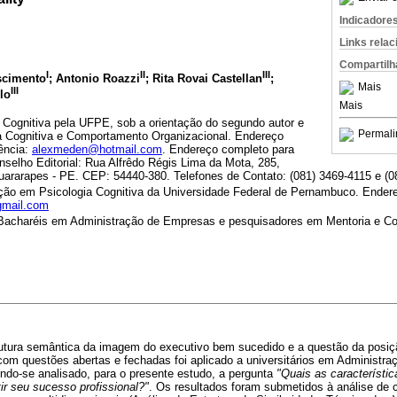
Indicadore
Links rela
Compartilh
I
II
III
scimento
; Antonio Roazzi
; Rita Rovai Castellan
;
Mais
III
lo
Mais
 Cognitiva pela UFPE, sob a orientação do segundo autor e
Permali
a Cognitiva e Comportamento Organizacional. Endereço
ência:
alexmeden@hotmail.com
. Endereço completo para
selho Editorial: Rua Alfrêdo Régis Lima da Mota, 285,
ararapes - PE. CEP: 54440-380. Telefones de Contato: (081) 3469-4115 e (0
o em Psicologia Cognitiva da Universidade Federal de Pernambuco. Endereç
gmail.com
Bacharéis em Administração de Empresas e pesquisadores em Mentoria e C
rutura semântica da imagem do executivo bem sucedido e a questão da posiç
om questões abertas e fechadas foi aplicado a universitários em Administr
do-se analisado, para o presente estudo, a pergunta
"Quais as característi
tir seu sucesso profissional?"
. Os resultados foram submetidos à análise de 