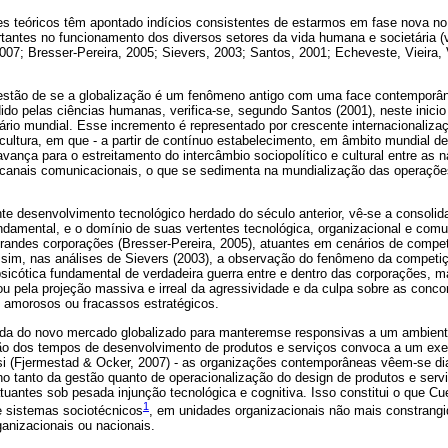
es teóricos têm apontado indícios consistentes de estarmos em fase nova 
rtantes no funcionamento dos diversos setores da vida humana e societária (
007; Bresser-Pereira, 2005; Sievers, 2003; Santos, 2001; Echeveste, Vieira,
uestão de se a globalização é um fenômeno antigo com uma face contemporânea
do pelas ciências humanas, verifica-se, segundo Santos (2001), neste inici
ário mundial. Esse incremento é representado por crescente internacionaliza
cultura, em que - a partir de contínuo estabelecimento, em âmbito mundial 
avança para o estreitamento do intercâmbio sociopolítico e cultural entre as 
 canais comunicacionais, o que se sedimenta na mundialização das operações 
te desenvolvimento tecnológico herdado do século anterior, vê-se a consoli
ndamental, e o domínio de suas vertentes tecnológica, organizacional e comu
randes corporações (Bresser-Pereira, 2005), atuantes em cenários de competi
ssim, nas análises de Sievers (2003), a observação do fenômeno da competiçã
icótica fundamental de verdadeira guerra entre e dentro das corporações, m
 ou pela projeção massiva e irreal da agressividade e da culpa sobre as conco
s amorosos ou fracassos estratégicos.
ada do novo mercado globalizado para manteremse responsivas a um ambient
ão dos tempos de desenvolvimento de produtos e serviços convoca a um exe
si (Fjermestad & Ocker, 2007) - as organizações contemporâneas vêem-se di
ho tanto da gestão quanto de operacionalização do design de produtos e servi
atuantes sob pesada injunção tecnológica e cognitiva. Isso constitui o que Cu
1
 sistemas sociotécnicos
, em unidades organizacionais não mais constrangid
ganizacionais ou nacionais.