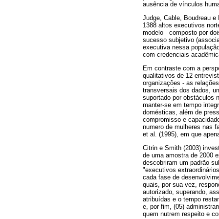
ausência de vínculos huma
Judge, Cable, Boudreau e 
1388 altos executivos nor
modelo - composto por doi
sucesso subjetivo (associa
executiva nessa população
com credenciais acadêmica
Em contraste com a perspe
qualitativos de 12 entrevi
organizações - as relações
transversais dos dados, um
suportado por obstáculos n
manter-se em tempo integra
domésticas, além de pressu
compromisso e capacidades
numero de mulheres nas fa
et al. (1995), em que ape
Citrin e Smith (2003) inve
de uma amostra de 2000 ex
descobriram um padrão subj
"executivos extraordinário
cada fase de desenvolvime
quais, por sua vez, respon
autorizado, superando, as
atribuídas e o tempo resta
e, por fim, (05) administ
quem nutrem respeito e co