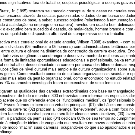
nos significativos fora do trabalho, seqüelas psicológicas e doenças graves
Bretz, Jr. (1995) testaram seu modelo conceptual de sucesso na carreira ex
teamericanos através de escalas padronizadas e dados de um banco de dados
s construtos de base, a saber, sucesso objetivo (relacionado à remuneração 
do à satisfação no emprego e na carreira) -revelou um quadro bem delineado
: o executivo bem sucedido é casado, de meia-idade, homem branco e com e
s de qualidade e disposto a alto nível de compromisso com o trabalho.
ctiva mais correlacional do estudo anterior, Wilson (1998) examinou - com 
stas individuais (06 mulheres e 06 homens) com administradores britânicos pe
 entre cultura e gênero na dinâmica de construção da carreira executiva. Enc
 forte viés de gênero a constranger o desenvolvimento de mulheres aspirante
a forma de limitadas oportunidades educacionais e profissionais, baixa remu
l no trabalho, descontinuidade na carreira por causa dos filhos e demais re
posições de nível cultural mais amplo e da cultura organizacional sobre sua
 gerais. Como resultado concreto de culturas organizacionais sexistas e op
tias mais altas da gestão organizacional, como encontrado no estudo relata
nas 7% da amostra investigada foram de executivos de sexo feminino.
stigaram as qualidades das carreiras extraordinárias com base na triangulação
ecutivos de todo o mundo e 300 entrevistas com informantes especializados
acente que os diferencia entre os "funcionários médios", os "profissionais 
s". Esses últimos exibem cinco virtudes principais: (01) são hábeis em const
nto da carreira; (02) praticam a liderança "benevolente", aquela com foco n
dem fazendo o possível para que seu líder alcance seus objetivos; (03) fazem
sim, o paradoxo da permissão; (04) dedicam 80% de seu tempo ao cumprimen
nte à criação de idéias de vanguarda que resultam em novos cenários de inte
ram de modo "macro" suas carreiras, ocupando-se do que são apaixonados e s
nfiança.