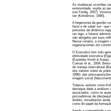
As mudanças ocorridas nas
exterioridade, expõe as p
(ver Ferdig, 2007). Vivem
ser (Kofodimos, 1990).
A hegemonia da gestão cor
fazer e de saber ser - qu
pressões da dinâmica orga
um lago, e futuros adminis
são atingidos por seus ref
Nesse cenário, a imagem d
organizacionais em constru
O Executivo tem sido aprec
efetividade executiva (Eig
(Easterby-Smith & Araújo,
Cuevas et al., 2004; Bress
de manejo intercultural (B
dos valores sobre as práti
1996); das pressuposições
imagem social (Nascimento 
Todavia, autores como Kofo
destaque dado a análises v
associados, como os aspect
psicoafetivas de (des)equi
âmbito, ressaltamos ainda 
como do papel da formação
Sendo a corporeidade a m