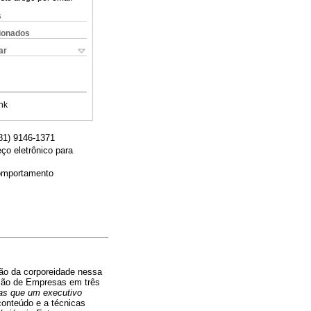
s
cionados
ar
nk
81) 9146-1371
o eletrônico para
omportamento
ão da corporeidade nessa
ação de Empresas em três
cas que um executivo
conteúdo e a técnicas