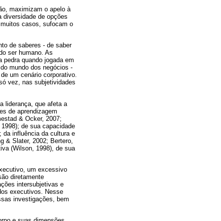
ão, maximizam o apelo à
a diversidade de opções
m muitos casos, sufocam o
to de saberes - de saber
 do ser humano. As
ma pedra quando jogada em
m do mundo dos negócios -
 de um cenário corporativo.
ó vez, nas subjetividades
a liderança, que afeta a
ções de aprendizagem
mestad & Ocker, 2007;
, 1998); de sua capacidade
 da influência da cultura e
g & Slater, 2002; Bertero,
iva (Wilson, 1998), de sua
executivo, um excessivo
são diretamente
ções intersubjetivas e
s dos executivos. Nesse
essas investigações, bem
orpo e suas dimensões