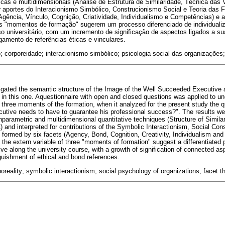
icas e multidimensionais (Análise de Estrutura de Similaridade, Técnica das
r aportes do Interacionismo Simbólico, Construcionismo Social e Teoria das F
Agência, Vínculo, Cognição, Criatividade, Individualismo e Competências) e a
rês "momentos de formação" sugerem um processo diferenciado de individual
o universitário, com um incremento de significação de aspectos ligados a s
amento de referências éticas e vinculares.
 corporeidade; interacionismo simbólico; psicologia social das organizações;
igated the semantic structure of the Image of the Well Succeeded Executive a
y in this one. Aquestionnaire with open and closed questions was applied to u
 three moments of the formation, when it analyzed for the present study the 
ecutive needs to have to guarantee his professional success?". The results w
nparametric and multidimensional quantitative techniques (Structure of Similar
) and interpreted for contributions of the Symbolic Interactionism, Social Co
e formed by six facets (Agency, Bond, Cognition, Creativity, Individualism a
of the extern variable of three "moments of formation" suggest a differentiated 
ve along the university course, with a growth of signification of connected as
nguishment of ethical and bond references.
oreality; symbolic interactionism; social psychology of organizations; facet t