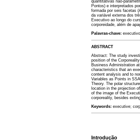
quantitativas não-paramétr
Pontos) e interpretados po
formada por seis facetas (
da variável externa dos t
Executivo ao longo do curs
corporeidade, além de apag
Palavras-chave:
executivo;
ABSTRACT
Abstract: The study invest
position of the Corporealit
Business Administration at
characteristics that an ex
content analysis and to no
Variables as Points in SSA
Theory. The polar structur
location in the projection 
of the image of the Executi
corporeality, besides exti
Keywords:
executive; corp
Introdução