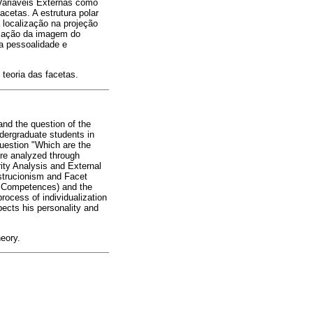
 Variáveis Externas como
acetas. A estrutura polar
 localização na projeção
ização da imagem do
ua pessoalidade e
 teoria das facetas.
nd the question of the
ndergraduate students in
question "Which are the
ere analyzed through
ity Analysis and External
nstrucionism and Facet
nd Competences) and the
process of individualization
pects his personality and
heory.