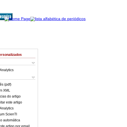
ersonalizados
Analytics
ês (pdf)
em XML
cias do artigo
tar este artigo
Analytics
lum ScienTI
o automática
ste artigo por email