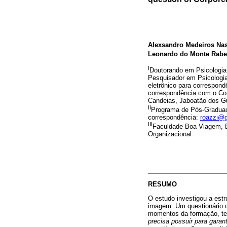
Alexsandro Medeiros Na
Leonardo do Monte Rabe
I
Doutorando em Psicologia
Pesquisador em Psicologi
eletrônico para correspond
correspondência com o Con
Candeias, Jaboatão dos Gu
II
Programa de Pós-Graduaçã
correspondência:
roazzi@
III
Faculdade Boa Viagem, 
Organizacional
RESUMO
O estudo investigou a est
imagem. Um questionário c
momentos da formação, ten
precisa possuir para garan