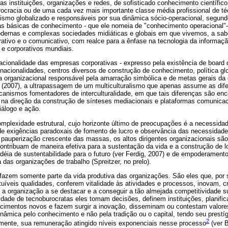
das instituições, organizações e redes, de sofisticado conhecimento científic
ocracia ou de uma cada vez mais importante classe média profissional de té
ismo globalizado e responsáveis por sua dinâmica sócio-operacional, segund
mas básicas de conhecimento - que ele nomeia de "conhecimento operacional
dernas e complexas sociedades midiáticas e globais em que vivemos, a sabe
rativo e o comunicativo, com realce para a ênfase na tecnologia da informaç
 e corporativos mundiais.
acionalidade das empresas corporativas - expresso pela existência de board d
s nacionalidades, centros diversos de construção de conhecimento, política g
ra organizacional responsável pela amarração simbólica e de metas gerais da 
(2007), a ultrapassagem de um multiculturalismo que apenas assume as dif
anismos fomentadores de interculturalidade, em que tais diferenças são en
na direção da construção de sínteses mediacionais e plataformas comunicac
álogo e ação.
mplexidade estrutural, cujo horizonte último de preocupações é a necessida
de exigências paradoxais de fomento de lucro e observância das necessidad
 pauperização crescente das massas, os altos dirigentes organizacionais sã
ntribuam de maneira efetiva para a sustentação da vida e a construção de lo
déia de sustentabilidade para o futuro (ver Ferdig, 2007) e de empoderament
 das organizações de trabalho (Spreitzer, no prelo).
azem somente parte da vida produtiva das organizações. São eles que, por s
ituíveis qualidades, conferem vitalidade às atividades e processos, inovam, c
a organização a se destacar e a conseguir a tão almejada competitividade s
idade de tecnoburocratas eles tomam decisões, definem instituições, planifi
imentos novos e fazem surgir a inovação, disseminam ou contestam valores
âmica pelo conhecimento e não pela tradição ou o capital, tendo seu prestígi
2
ente, sua remuneração atingido níveis exponenciais nesse processo
(ver B