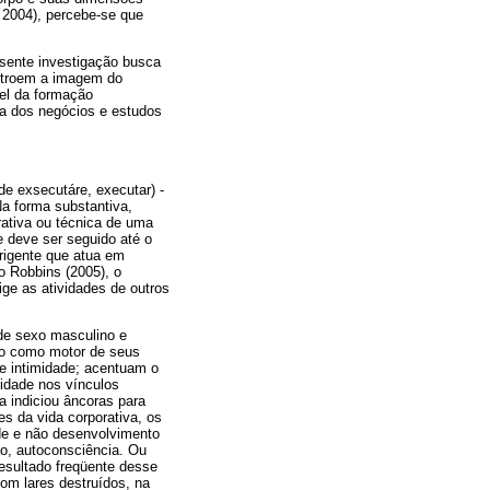
, 2004), percebe-se que
esente investigação busca
stroem a imagem do
pel da formação
rea dos negócios e estudos
de exsecutáre, executar) -
Na forma substantiva,
trativa ou técnica de uma
e deve ser seguido até o
irigente que atua em
o Robbins (2005), o
ige as atividades de outros
 de sexo masculino e
rio como motor de seus
e intimidade; acentuam o
lidade nos vínculos
a indiciou âncoras para
s da vida corporativa, os
ade e não desenvolvimento
o, autoconsciência. Ou
resultado freqüente desse
om lares destruídos, na