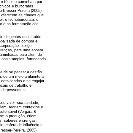
o e técnico caminha a par
cnicos e burocratas
o Bresser-Pereira (2005).
"- oferecem as chaves que
r, o tecnoburocrata, o
ão e na formatação dos
e dirigentes constituído
lobalizada de compra e
corporação - exige,
erenças, para uma aposta
caminhadas para além de
ionais amplas, fornecendo
de de se pensar a gestão
es de um meio ambiente à
o convocados a se engajar
cais de trabalho e
o de pessoas e
eu valor, sua raridade,
riam, recriam contextos e
ustentável (Vergara &
cam a produção, criam
, saberes e crenças,
o, esfera de influência e
resser-Pereira, 2005).