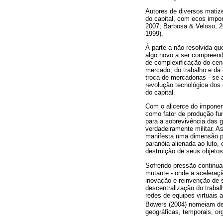
Autores de diversos matiz
do capital, com ecos impo
2007; Barbosa & Veloso, 2
1999).
À parte a não resolvida q
algo novo a ser compreendi
de complexificação do cen
mercado, do trabalho e da 
troca de mercadorias - se 
revolução tecnológica dos
do capital.
Com o alicerce do imponen
como fator de produção fu
para a sobrevivência das g
verdadeiramente militar. A
manifesta uma dimensão ps
paranóia alienada ao luto,
destruição de seus objeto
Sofrendo pressão continu
mutante - onde a aceleraç
inovação e reinvenção de 
descentralização do trabal
redes de equipes virtuais 
Bowers (2004) nomeiam de
geográficas, temporais, or