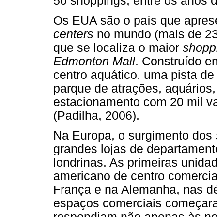
50 shoppings, entre os anos d
Os EUA são o país que apres
centers
no mundo (mais de 23
que se localiza o maior
shopp
Edmonton Mall
. Construído e
centro aquático, uma pista de
parque de atrações, aquários,
estacionamento com 20 mil va
(Padilha, 2006).
Na Europa, o surgimento dos
grandes lojas de departamento
londrinas. As primeiras unida
americano de centro comercia
França e na Alemanha, nas d
espaços comerciais começara
respondiam não apenas às n