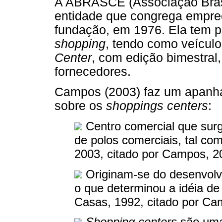
A ABRASCE (Associação Bras
entidade que congrega empre
fundação, em 1976. Ela tem po
shopping
, tendo como veícul
Center
, com edição bimestral,
fornecedores.
Campos (2003) faz um apanha
sobre os
shoppings centers
:
Centro comercial que surg
de polos comerciais, tal co
2003, citado por Campos, 2
Originam-se do desenvolv
o que determinou a idéia de
Casas, 1992, citado por Ca
Shopping centers
são uma