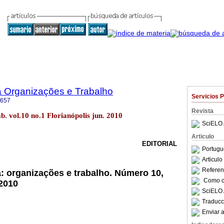
a Organizações e Trabalho
Servicios 
6657
Revista
b. vol.10 no.1 Florianópolis jun. 2010
SciELO 
Articulo
EDITORIAL
Portugu
Articul
Referenc
a: organizações e trabalho. Número 10,
Como ci
 2010
SciELO 
Traducc
Enviar a