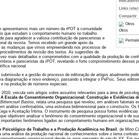
Indicadore
Links rela
Compartir
Otros
ue apresentamos mais um número da rPOT à comunidade
Otros
onais que estudam o comportamento humano no trabalho.
e para agradecer a valiosa contribuição de pareceristas e
Permali
rial da revista. Temos recebido um grande apoio da
ra as mudanças que vimos empreendendo nos processos de
s procedimentos de revisão dos textos. As sugestões de
a vez mais detalhados e comprometidos com a qualidade da produção de c
mbros e pareceristas da rPOT, revelando o forte comprometimento desses 
tífica nacional.
A submissão e a gestão do processo de editoração de artigos atualmente pod
ova diagramação e novo endereço, passando a integrar o PePsic. Seus editor
e na produção de números especiais.
 2010, veicula seis artigos sobre assuntos relevantes para a área de psicolo
,
A Escala de Consentimento Organizacional: Construção e Evidências d
 Bittencourt Bastos
, relata uma pesquisa que revelou, em análises fatoriais e
 em análise confirmatória, uma estrutura bidimensional para o constructo. Os
ga e Aceitação Íntima. O instrumento de pesquisa possui fortes evidências 
 que objetivem analisar o fenômeno do consentimento organizacional e de su
 importantes fenômenos ligados ao comportamento humano em organizações
o Psicológico de Trabalho e a Produção Acadêmica no Brasil
, de
Mino Co
a uma análise da produção nacional de conhecimentos sobre o tema contrato 
comportamento organizacional desde os anos sessenta do século XX. Em qu