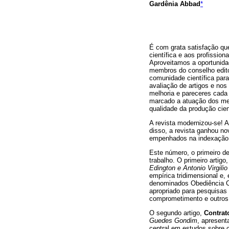
Gardênia Abbad
*
É com grata satisfação q
científica e aos profissi
Aproveitamos a oportunidad
membros do conselho edito
comunidade científica pa
avaliação de artigos e no
melhoria e pareceres cad
marcado a atuação dos me
qualidade da produção cien
A revista modernizou-se! 
disso, a revista ganhou n
empenhados na indexação 
Este número, o primeiro de
trabalho. O primeiro artigo
Edington e Antonio Virgilio
empírica tridimensional e,
denominados Obediência Ce
apropriado para pesquisas
comprometimento e outros
O segundo artigo,
Contrat
Guedes Gondim
, apresent
central em estudos sobre 