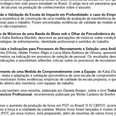
sicológico tem sido pouco estudado no Brasil. O artigo tece um panorama que p
 de lacunas na produção de conhecimentos sobre o assunto.
ão e Validação de Escala de Impacto em Profundidade: o caso do Empr
ma experiência de construção de uma medida de avaliação da transferência de
ras para o trabalho. Foram encontradas evidências de validade da medida
o não-corporativo.
o de Músicos de uma Banda de Blues sob o Olhar da Psicodinâmica do
 e Kátia Barbosa Macêdo
, descreve as percepções de músicos sobre condiçõe
ratégias de enfrentamento, identidade profissional e sentidos do trabalho.
iais e Indicações para Processos de Recrutamento e Seleção: uma Análi
ha D'Ávila, Helder Pontes Régis e Lúcia Maria Barbosa de Oliveira
, apresen
amentos na indicação em processo de seleção de pessoal. Os resultados de
indicações e possibilitam reflexões criticas sobre os processos de recrutame
.
imento de uma Medida de Comprometimento com a Equipe
, de
Katia El
, relata a adaptação e validação psicométrica de uma escala de comprometi
 mostraram fortes evidências empíricas de validade da escala proposta, o q
ulo afetivo dos membros com equipes de trabalho.
eicula também uma resenha, elaborada por
Daniela Borges
, sobre o livro
Trab
rcício Profissional
, recentemente publicado por Mirele Cardoso do Bonfi
amos o aumento da produção de livros em POT no Brasil! O IV CBPOT, ocorr
 a força e a vitalidade da subárea. Muitos livros foram lançados e muitos 
 rPOT, por esse motivo, está preparando, além de resenhas de vários livros 