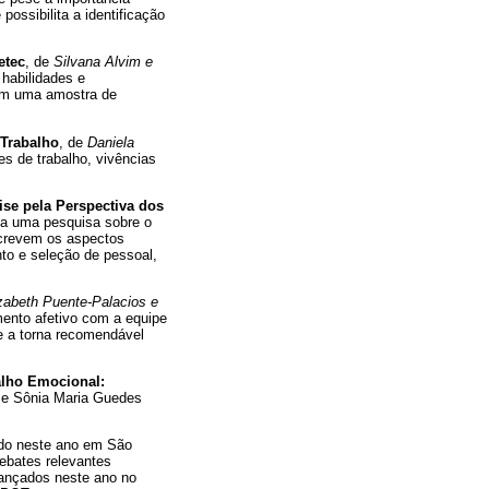
ossibilita a identificação
etec
, de
Silvana Alvim e
 habilidades e
 em uma amostra de
 Trabalho
, de
Daniela
s de trabalho, vivências
se pela Perspectiva dos
ta uma pesquisa sobre o
screvem os aspectos
nto e seleção de pessoal,
izabeth Puente-Palacios e
mento afetivo com a equipe
ue a torna recomendável
alho Emocional:
m e Sônia Maria Guedes
ido neste ano em São
debates relevantes
lançados neste ano no