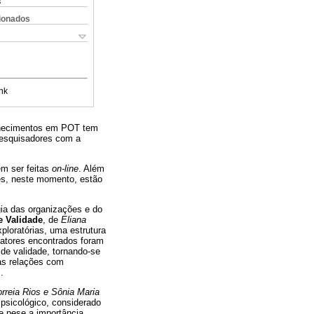
s
cionados
nk
onhecimentos em POT tem
pesquisadores com a
em ser feitas
on-line
. Além
es, neste momento, estão
gia das organizações e do
e Validade
, de
Eliana
xploratórias, uma estrutura
 fatores encontrados foram
de validade, tornando-se
as relações com
.
rreia Rios e Sônia Maria
psicológico, considerado
e pese a importância