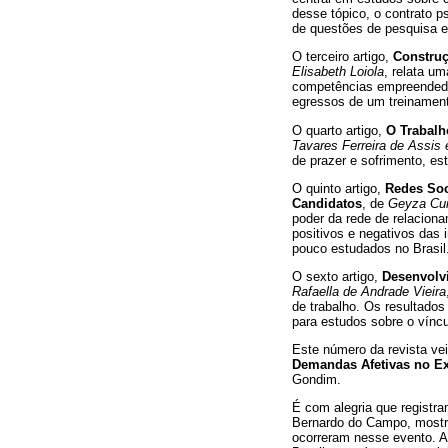
desse tópico, o contrato p
de questões de pesquisa e
O terceiro artigo,
Construç
Elisabeth Loiola
, relata u
competências empreendedo
egressos de um treinament
O quarto artigo,
O Trabalh
Tavares Ferreira de Assis
de prazer e sofrimento, est
O quinto artigo,
Redes Soc
Candidatos
, de
Geyza Cun
poder da rede de relacion
positivos e negativos das 
pouco estudados no Brasil
O sexto artigo,
Desenvolv
Rafaella de Andrade Vieira
de trabalho. Os resultados
para estudos sobre o vínc
Este número da revista v
Demandas Afetivas no Exe
Gondim.
É com alegria que registr
Bernardo do Campo, mostrou
ocorreram nesse evento. A