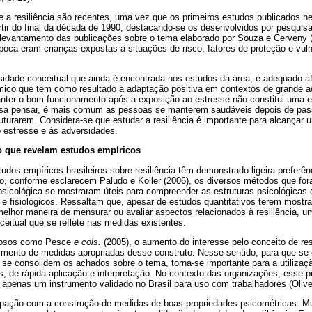
e a resiliência são recentes, uma vez que os primeiros estudos publicados 
tir do final da década de 1990, destacando-se os desenvolvidos por pesquisa
 levantamento das publicações sobre o tema elaborado por Souza e Cerveny 
oca eram crianças expostas a situações de risco, fatores de proteção e vuln
idade conceitual que ainda é encontrada nos estudos da área, é adequado afi
mico que tem como resultado a adaptação positiva em contextos de grande a
nter o bom funcionamento após a exposição ao estresse não constitui uma 
ossa pensar, é mais comum as pessoas se manterem saudáveis depois de pas
ruturarem. Considera-se que estudar a resiliência é importante para alcança
 estresse e às adversidades.
 o que revelam estudos empíricos
udos empíricos brasileiros sobre resiliência têm demonstrado ligeira preferên
o, conforme esclarecem Paludo e Koller (2006), os diversos métodos que for
 psicológica se mostraram úteis para compreender as estruturas psicológicas
 e fisiológicos. Ressaltam que, apesar de estudos quantitativos terem mostr
elhor maneira de mensurar ou avaliar aspectos relacionados à resiliência, u
eitual que se reflete nas medidas existentes.
diosos como Pesce
e cols.
(2005), o aumento do interesse pelo conceito de res
mento de medidas apropriadas desse construto. Nesse sentido, para que se 
e se consolidem os achados sobre o tema, torna-se importante para a utilizaç
s, de rápida aplicação e interpretação. No contexto das organizações, esse p
 apenas um instrumento validado no Brasil para uso com trabalhadores (Olivei
ocupação com a construção de medidas de boas propriedades psicométricas. M