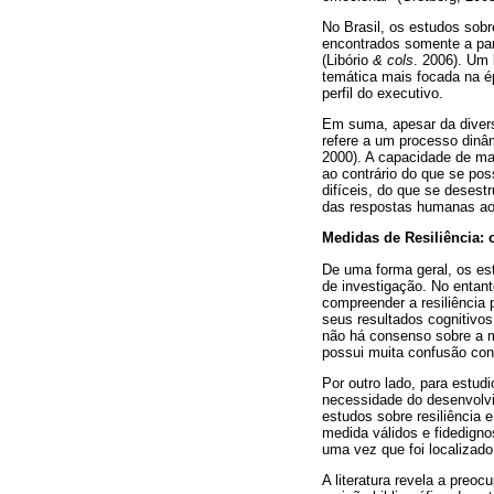
No Brasil, os estudos sobr
encontrados somente a par
(Libório
& cols
. 2006). Um
temática mais focada na ép
perfil do executivo.
Em suma, apesar da divers
refere a um processo dinâ
2000). A capacidade de ma
ao contrário do que se p
difíceis, do que se desest
das respostas humanas ao
Medidas de Resiliência:
De uma forma geral, os est
de investigação. No entant
compreender a resiliência
seus resultados cognitivos
não há consenso sobre a m
possui muita confusão conc
Por outro lado, para estu
necessidade do desenvolvi
estudos sobre resiliência 
medida válidos e fidedigno
uma vez que foi localizado
A literatura revela a pre