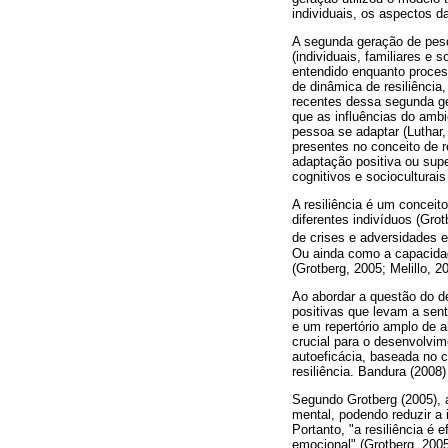
individuais, os aspectos d
A segunda geração de pesq
(individuais, familiares e 
entendido enquanto proces
de dinâmica de resiliência
recentes dessa segunda ge
que as influências do amb
pessoa se adaptar (Luthar
presentes no conceito de r
adaptação positiva ou sup
cognitivos e socioculturai
A resiliência é um conceit
diferentes indivíduos (Gr
de crises e adversidades 
Ou ainda como a capacidad
(Grotberg, 2005; Melillo, 2
Ao abordar a questão do de
positivas que levam a sen
e um repertório amplo de 
crucial para o desenvolvim
autoeficácia, baseada no c
resiliência. Bandura (2008
Segundo Grotberg (2005), 
mental, podendo reduzir a 
Portanto, "a resiliência 
emocional" (Grotberg, 2005