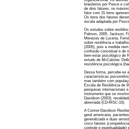
brasileiros por Pesce
e col
de dois fatores, no máxim
fator com 15 itens apresent
Os itens dos fatores deno
escala adaptada por Pesc
Os estudos sobre resiliênc
Palmon, 2005; Jackson, Fi
Menezes de Lucena, Ferná
sobre resiliência e traba
(2005), pois a medida nem
confusão conceitual e de 
bem-estar psicológico de R
estudo de McCalister, Dolbi
resistência psicológica (
ha
Dessa forma, percebe-se a 
características psicométr
mas também com populações 
Escala de Resiliência de W
pesquisas internacionais e 
instrumento que se mostro
Davidson (2003), revalidad
abreviada (CD-RISC-10).
A Connor-Davidson Resilien
geral americana, pacientes
generalizada e duas amostr
cinco fatores (competência
controle e espiritualidade)