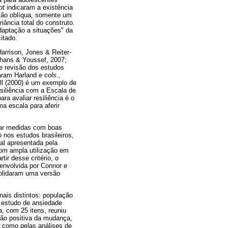
ot
indicaram a existência
ação oblíqua, somente um
iância total do construto.
daptação a situações" da
itado.
arrison, Jones & Reiter-
thans & Youssef, 2007;
e revisão dos estudos
laram Harland
e cols.,
ll (2000) é um exemplo de
siliência com a Escala de
ra avaliar resiliência é o
ma escala para aferir
izar medidas com boas
nos estudos brasileiros,
al apresentada pela
com ampla utilização em
ir desse critério, o
envolvida por Connor e
nsolidaram uma versão
nais distintos: população
m estudo de ansiedade
, com 25 itens, reuniu
ação positiva da mudança,
, como pelas análises de