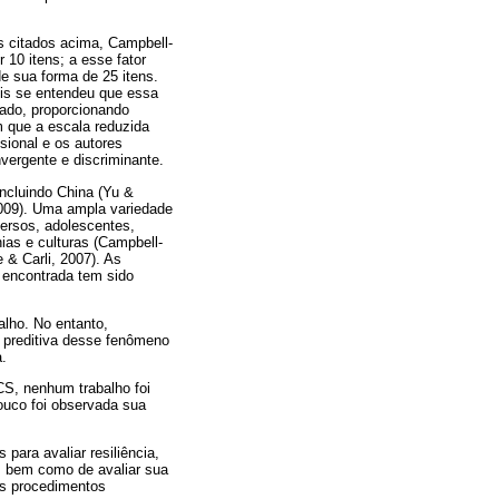
es citados acima, Campbell-
r 10 itens; a esse fator
e sua forma de 25 itens.
pois se entendeu que essa
dado, proporcionando
 que a escala reduzida
sional e os autores
vergente e discriminante.
ncluindo China (Yu &
2009). Uma ampla variedade
versos, adolescentes,
ias e culturas (Campbell-
 & Carli, 2007). As
 encontrada tem sido
alho. No entanto,
e preditiva desse fenômeno
a.
S, nenhum trabalho foi
ouco foi observada sua
para avaliar resiliência,
; bem como de avaliar sua
dos procedimentos