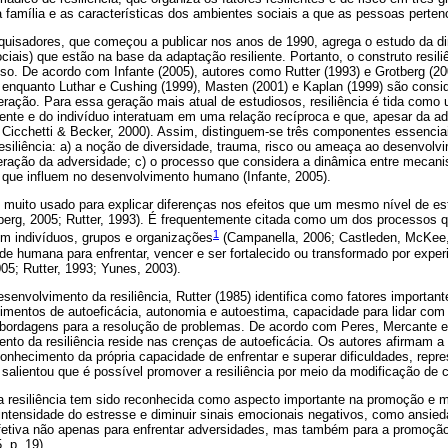
a família e as características dos ambientes sociais a que as pessoas perte
uisadores, que começou a publicar nos anos de 1990, agrega o estudo da di
sociais) que estão na base da adaptação resiliente. Portanto, o construto resil
so. De acordo com Infante (2005), autores como Rutter (1993) e Grotberg (20
, enquanto Luthar e Cushing (1999), Masten (2001) e Kaplan (1999) são cons
ração. Para essa geração mais atual de estudiosos, resiliência é tida com
iente e do indivíduo interatuam em uma relação recíproca e que, apesar da a
, Cicchetti & Becker, 2000). Assim, distinguem-se três componentes essenci
esiliência: a) a noção de diversidade, trauma, risco ou ameaça ao desenvolv
eração da adversidade; c) o processo que considera a dinâmica entre mecan
s que influem no desenvolvimento humano (Infante, 2005).
o muito usado para explicar diferenças nos efeitos que um mesmo nível de e
otberg, 2005; Rutter, 1993). É frequentemente citada como um dos processos
1
em indivíduos, grupos e organizações
(Campanella, 2006; Castleden, McKee,
e humana para enfrentar, vencer e ser fortalecido ou transformado por exper
005; Rutter, 1993; Yunes, 2003).
senvolvimento da resiliência, Rutter (1985) identifica como fatores importan
timentos de autoeficácia, autonomia e autoestima, capacidade para lidar c
abordagens para a resolução de problemas. De acordo com Peres, Mercante e 
ento da resiliência reside nas crenças de autoeficácia. Os autores afirmam 
onhecimento da própria capacidade de enfrentar e superar dificuldades, repre
) salientou que é possível promover a resiliência por meio da modificação de 
a resiliência tem sido reconhecida como aspecto importante na promoção e
intensidade do estresse e diminuir sinais emocionais negativos, como ansied
é efetiva não apenas para enfrentar adversidades, mas também para a promoçã
, p. 19).