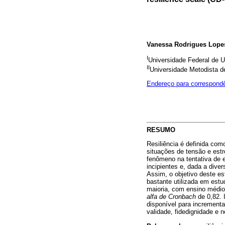
Vanessa Rodrigues Lope
I
Universidade Federal de U
II
Universidade Metodista d
Endereço para correspond
RESUMO
Resiliência é definida com
situações de tensão e estr
fenômeno na tentativa de 
incipientes e, dada a dive
Assim, o objetivo deste es
bastante utilizada em est
maioria, com ensino médio c
alfa de Cronbach
de 0,82. 
disponível para increment
validade, fidedignidade e