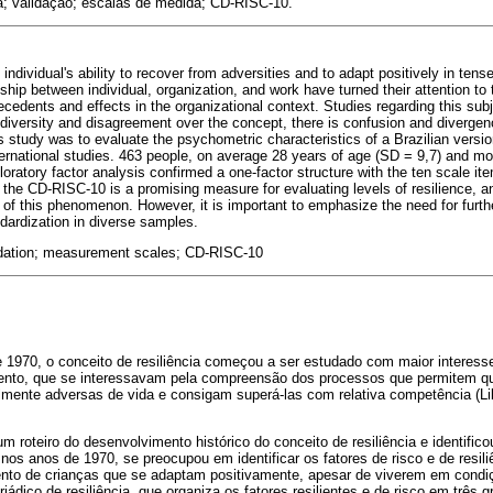
ia; validação; escalas de medida; CD-RISC-10.
individual's ability to recover from adversities and to adapt positively in tense
ship between individual, organization, and work have turned their attention t
ntecedents and effects in the organizational context. Studies regarding this sub
e diversity and disagreement over the concept, there is confusion and diverge
is study was to evaluate the psychometric characteristics of a Brazilian versi
ernational studies. 463 people, on average 28 years of age (SD = 9,7) and mo
ploratory factor analysis confirmed a one-factor structure with the ten scale 
t the CD-RISC-10 is a promising measure for evaluating levels of resilience, an
 of this phenomenon. However, it is important to emphasize the need for furth
tandardization in diverse samples.
lidation; measurement scales; CD-RISC-10
 1970, o conceito de resiliência começou a ser estudado com maior interesse 
mento, que se interessavam pela compreensão dos processos que permitem 
lmente adversas de vida e consigam superá-las com relativa competência (Li
um roteiro do desenvolvimento histórico do conceito de resiliência e identifi
 nos anos de 1970, se preocupou em identificar os fatores de risco e de resi
ento de crianças que se adaptam positivamente, apesar de viverem em condi
riádico de resiliência, que organiza os fatores resilientes e de risco em três g