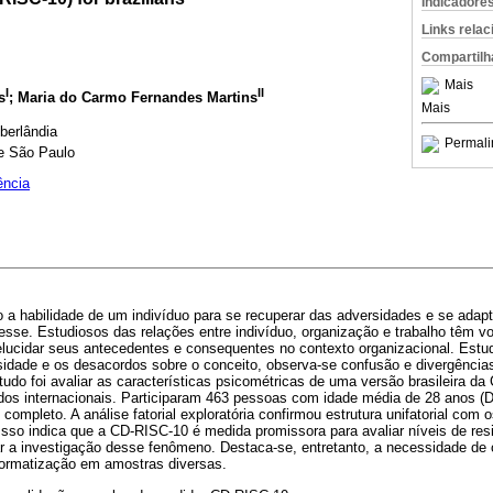
Indicadore
Links rela
Compartilh
Mais
I
II
s
; Maria do Carmo Fernandes Martins
Mais
berlândia
Permali
e São Paulo
ência
o a habilidade de um indivíduo para se recuperar das adversidades e se adap
esse. Estudiosos das relações entre indivíduo, organização e trabalho têm vo
elucidar seus antecedentes e consequentes no contexto organizacional. Estu
rsidade e os desacordos sobre o conceito, observa-se confusão e divergências
tudo foi avaliar as características psicométricas de uma versão brasileira d
udos internacionais. Participaram 463 pessoas com idade média de 28 anos (
ompleto. A análise fatorial exploratória confirmou estrutura unifatorial com 
Isso indica que a CD-RISC-10 é medida promissora para avaliar níveis de resi
ar a investigação desse fenômeno. Destaca-se, entretanto, a necessidade de 
 normatização em amostras diversas.