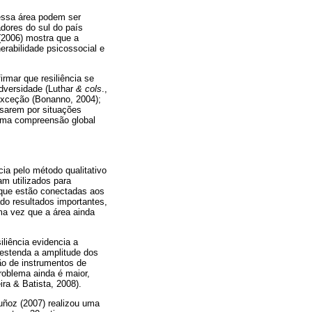
nessa área podem ser
dores do sul do país
(2006) mostra que a
erabilidade psicossocial e
rmar que resiliência se
dversidade (Luthar
& cols
.,
exceção (Bonanno, 2004);
sarem por situações
r uma compreensão global
cia pelo método qualitativo
am utilizados para
 que estão conectadas aos
ado resultados importantes,
ma vez que a área ainda
iliência evidencia a
estenda a amplitude dos
ão de instrumentos de
roblema ainda é maior,
ra & Batista, 2008).
uñoz (2007) realizou uma