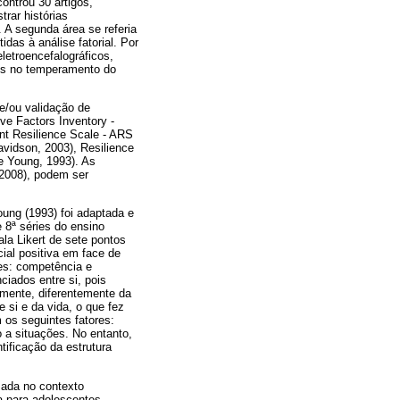
ontrou 30 artigos,
rar histórias
 A segunda área se referia
das à análise fatorial. Por
letroencefalográficos,
os no temperamento do
e/ou validação de
ive Factors Inventory -
ent Resilience Scale - ARS
vidson, 2003), Resilience
 e Young, 1993). As
(2008), podem ser
ung (1993) foi adaptada e
 8ª séries do ensino
ala Likert de sete pontos
ial positiva em face de
res: competência e
nciados entre si, pois
amente, diferentemente da
 si e da vida, o que fez
 os seguintes fatores:
 a situações. No entanto,
tificação da estrutura
zada no contexto
a para adolescentes