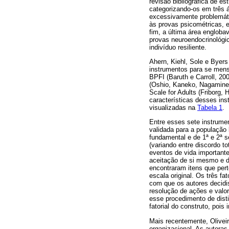
revisão bibliográfica de e
categorizando-os em três á
excessivamente problemátic
às provas psicométricas, e
fim, a última área engloba
provas neuroendocrinológ
indivíduo resiliente.
Ahern, Kiehl, Sole e Byers
instrumentos para se mensu
BPFI (Baruth e Carroll, 20
(Oshio, Kaneko, Nagamine 
Scale for Adults (Friborg,
características desses in
visualizadas na
Tabela 1
.
Entre esses sete instrume
validada para a população 
fundamental e de 1ª e 2ª s
(variando entre discordo t
eventos de vida importante
aceitação de si mesmo e 
encontraram itens que per
escala original. Os três f
com que os autores decidis
resolução de ações e valo
esse procedimento de disti
fatorial do construto, poi
Mais recentemente, Oliveir
organizacional. As autoras