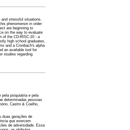
 and stressful situations.
o this phenomenon in order
ject are beginning to
nce on the way to evaluate
on of the CD-RISC-10 - a
stly high school graduates,
items and a Cronbach's alpha
d an available tool for
er studies regarding
pela psiquiatria e pela
que determinadas pessoas
bório, Castro & Coelho,
cou duas gerações de
liência que exercem
ções de adversidade. Essa
rupos: os atributos