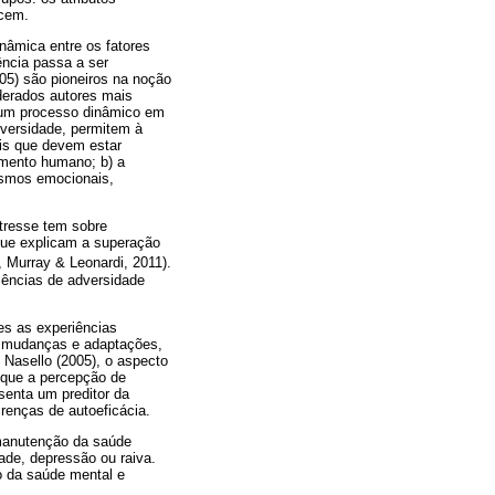
ncem.
nâmica entre os fatores
iência passa a ser
05) são pioneiros na noção
iderados autores mais
o um processo dinâmico em
dversidade, permitem à
ais que devem estar
imento humano; b) a
ismos emocionais,
stresse tem sobre
 que explicam a superação
 Murray & Leonardi, 2011).
iências de adversidade
tes as experiências
om mudanças e adaptações,
Nasello (2005), o aspecto
a que a percepção de
senta um preditor da
crenças de autoeficácia.
 manutenção da saúde
ade, depressão ou raiva.
o da saúde mental e