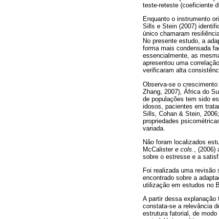
teste-reteste (coeficiente 
Enquanto o instrumento ori
Sills e Stein (2007) identi
único chamaram resiliênci
No presente estudo, a adap
forma mais condensada faci
essencialmente, as mesmas
apresentou uma correlação a
verificaram alta consistênc
Observa-se o crescimento 
Zhang, 2007), África do S
de populações tem sido es
idosos, pacientes em trata
Sills, Cohan & Stein, 2006
propriedades psicométrica
variada.
Não foram localizados estu
McCalister
e cols
., (2006)
sobre o estresse e a satis
Foi realizada uma revisão
encontrado sobre a adapta
utilização em estudos no B
A partir dessa explanação 
constata-se a relevância 
estrutura fatorial, de mod