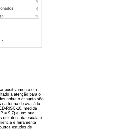
s
cionados
ar
nk
tar positivamente em
ltado a atenção para o
dos sobre o assunto são
 na forma de avaliá-lo.
a CD-RISC-10, medida
DP = 9,7) e, em sua
os dez itens da escala e
liência e ferramenta
outros estudos de