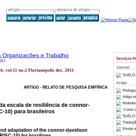
a Organizações e Trabalho
Serviços P
657
Journal
b. vol.11 no.2 Florianópolis dez. 2011
SciELO 
Artigo
ARTIGO - RELATO DE PESQUISA EMPÍRICA
Portugu
Artigo 
Referên
 da escala de resiliência de connor-
Como ci
-10) para brasileiros
SciELO 
Traduçã
Enviar e
 and adaptation of the connor-davidson
RISC-10) for brazilians