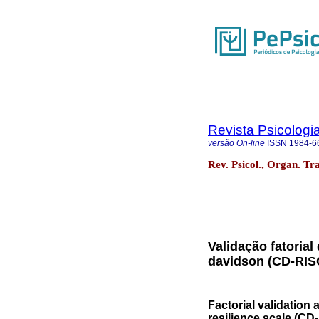
Revista Psicologi
versão On-line
ISSN
1984-6
Rev. Psicol., Organ. Tra
Validação fatorial
davidson (CD-RISC
Factorial validation
resilience scale (CD-