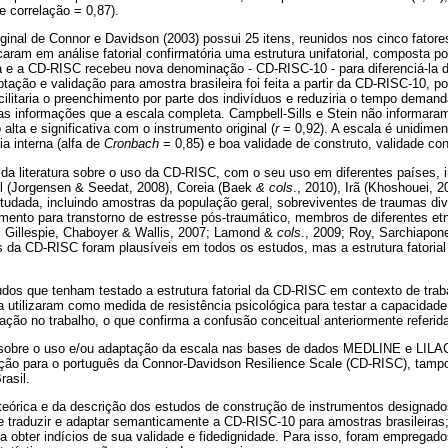
de correlação = 0,87).
ginal de Connor e Davidson (2003) possui 25 itens, reunidos nos cinco fator
ficaram em análise fatorial confirmatória uma estrutura unifatorial, composta po
a e a CD-RISC recebeu nova denominação - CD-RISC-10 - para diferenciá-la d
tação e validação para amostra brasileira foi feita a partir da CD-RISC-10, 
litaria o preenchimento por parte dos indivíduos e reduziria o tempo deman
 informações que a escala completa. Campbell-Sills e Stein não informaram
lta e significativa com o instrumento original (
r
= 0,92). A escala é unidimen
ia interna (alfa de
Cronbach
= 0,85) e boa validade de construto, validade con
da literatura sobre o uso da CD-RISC, com o seu uso em diferentes países, i
ul (Jorgensen & Seedat, 2008), Coreia (Baek
& cols
., 2010), Irã (Khoshouei, 
tudada, incluindo amostras da população geral, sobreviventes de traumas di
mento para transtorno de estresse pós-traumático, membros de diferentes etn
; Gillespie, Chaboyer & Wallis, 2007; Lamond &
cols
., 2009; Roy, Sarchiapone
s da CD-RISC foram plausíveis em todos os estudos, mas a estrutura fatorial
dos que tenham testado a estrutura fatorial da CD-RISC em contexto de trab
 a utilizaram como medida de resistência psicológica para testar a capacidad
fação no trabalho, o que confirma a confusão conceitual anteriormente referid
 sobre o uso e/ou adaptação da escala nas bases de dados MEDLINE e LILAC
ção para o português da Connor-Davidson Resilience Scale (CD-RISC), tamp
rasil.
teórica e da descrição dos estudos de construção de instrumentos designados 
de traduzir e adaptar semanticamente a CD-RISC-10 para amostras brasileiras
o a obter indícios de sua validade e fidedignidade. Para isso, foram emprega