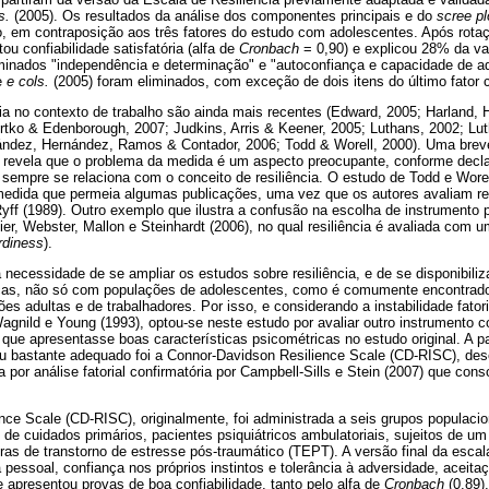
s.
(2005). Os resultados da análise dos componentes principais e do
scree pl
o, em contraposição aos três fatores do estudo com adolescentes. Após rot
ou confiabilidade satisfatória (alfa de
Cronbach
= 0,90) e explicou 28% da var
minados "independência e determinação" e "autoconfiança e capacidade de a
e
e cols.
(2005) foram eliminados, com exceção de dois itens do último fator c
ia no contexto de trabalho são ainda mais recentes (Edward, 2005; Harland, H
rtko & Edenborough, 2007; Judkins, Arris & Keener, 2005; Luthans, 2002; Lu
ndez, Hernández, Ramos & Contador, 2006; Todd & Worell, 2000). Uma brev
lho revela que o problema da medida é um aspecto preocupante, conforme dec
 sempre se relaciona com o conceito de resiliência. O estudo de Todd e Wore
medida que permeia algumas publicações, uma vez que os autores avaliam re
yff (1989). Outro exemplo que ilustra a confusão na escolha de instrumento pa
er, Webster, Mallon e Steinhardt (2006), no qual resiliência é avaliada com u
rdiness
).
necessidade de se ampliar os estudos sobre resiliência, e de se disponibil
icas, não só com populações de adolescentes, como é comumente encontrado 
adultas e de trabalhadores. Por isso, e considerando a instabilidade fatori
agnild e Young (1993), optou-se neste estudo por avaliar outro instrumento 
que apresentasse boas características psicométricas no estudo original. A part
u bastante adequado foi a Connor-Davidson Resilience Scale (CD-RISC), des
a por análise fatorial confirmatória por Campbell-Sills e Stein (2007) que co
ce Scale (CD-RISC), originalmente, foi administrada a seis grupos populacio
 de cuidados primários, pacientes psiquiátricos ambulatoriais, sujeitos de u
as de transtorno de estresse pós-traumático (TEPT). A versão final da escala
 pessoal, confiança nos próprios instintos e tolerância à adversidade, aceit
 e apresentou provas de boa confiabilidade, tanto pelo alfa de
Cronbach
(0,89)