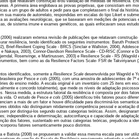
studos que relatavam construção e/ou validação de medidas de resiliência. Enc
reas. A primeira área englobava as provas projetivas, que consistiam em most
as a um grupo de adultos e pedir para que completassem o final da história.
m sua maioria de autorrelato, respondidas em escalas do tipo Likert e submeti
va as avaliações neurológicas, que se basearam em medições de potenciais e
icas, de sistema imune e exames genéticos, as quais enfocavam seus estud
 (2006) realizaram extensa revisão de publicações que relatavam construção 
rar resiliência, tendo identificado os seguintes instrumentos: Baruth Protect
02), Brief-Resilient Coping Scale - BRCS (Sinclair e Wallston, 2004), Adolesc
e Nakaya, 2003), Connor-Davidson Resilience Scale - CD-RISC (Connor e Da
 Hjemdal, Rosenvinge, e Martinussen, 2003) e Resilience Scale - RS (Wagnild
strumentos, bem como as da Resilience Factors Scale- FSR de Takviriyanun 
ntos identificados, somente a
Resilience Scale
desenvolvida por Wagnild e Yo
brasileira por Pesce
e cols
(2005), com uma amostra de adolescentes de 7ª e
éries do ensino médio. A escala original é um inventário com 25 itens em esc
otalmente e concordo totalmente), que mede os níveis de adaptação psicossoc
s. Nessa medida, a estrutura fatorial da resiliência é composta por dois fato
da vida. O estudo de Pesce
e cols
(2005) identificou três fatores pouco difere
tenciam a mais de um fator e houve dificuldade para discriminá-los semantic
atores obtidos não distinguiram nitidamente competência pessoal e aceitação de
sem por distingui-los segundo outras categorias teóricas. Assim, designaram
res; independência e determinação; autoconfiança e capacidade de adaptação
nção dos fatores, sustentado em outras categorias teóricas, prejudicou a iden
s incorporou fatores semanticamente pouco distintos.
a e Batista (2008) se propuseram a validar essa mesma escala para ser utili
 partiram da versão da Escala de Resiliência previamente adaptada e validad