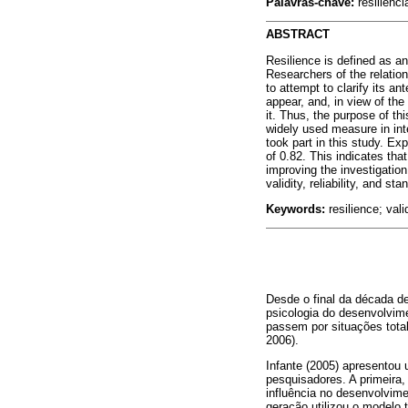
Palavras-chave:
resiliênc
ABSTRACT
Resilience is defined as an 
Researchers of the relation
to attempt to clarify its a
appear, and, in view of th
it. Thus, the purpose of th
widely used measure in int
took part in this study. Ex
of 0.82. This indicates tha
improving the investigation
validity, reliability, and s
Keywords:
resilience; va
Desde o final da década de
psicologia do desenvolvi
passem por situações tota
2006).
Infante (2005) apresentou 
pesquisadores. A primeira,
influência no desenvolvim
geração utilizou o modelo t