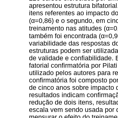
apresentou estrutura bifatoria
itens referentes ao impacto 
α
(
=0,86) e o segundo, em cinc
α
treinamento nas atitudes (
=0
α
também foi encontrada (
=0,9
variabilidade das respostas d
estruturas podem ser utiliza
de validade e confiabilidade.
fatorial confirmatória por Pil
utilizado pelos autores para re
confirmatória foi composto p
de cinco anos sobre impacto 
resultados indicam confirmação
redução de dois itens, result
escala vem sendo usada por di
mensurar o efeito do treinam