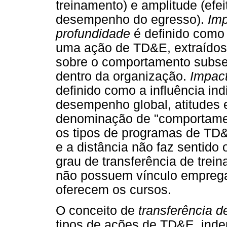
treinamento) e amplitude (efei
desempenho do egresso).
Imp
profundidade
é definido como 
uma ação de TD&E, extraídos 
sobre o comportamento subse
dentro da organização.
Impact
definido como a influência ind
desempenho global, atitudes e
denominação de "comportamen
os tipos de programas de TD&
e a distância não faz sentido 
grau de transferência de trei
não possuem vínculo empregat
oferecem os cursos.
O conceito de
transferência d
tipos de ações de TD&E, ind