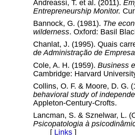
Andreassi, T. et al. (2011).
Emp
Entrepreneurship Monitor.
Cur
Bannock, G. (1981).
The econo
wilderness
. Oxford: Basil B
Chanlat, J. (1995). Quais car
de Administração de Empre
Cole, A. H. (1959).
Business en
Cambridge: Harvard Univer
Collins, O. F. & Moore, D. G. 
behavioral study of independe
Appleton-Century-Crofts.
Lancman, S. & Sznelwar, L. (O
Psicopatologia à psicodinâmic
[
Links
]