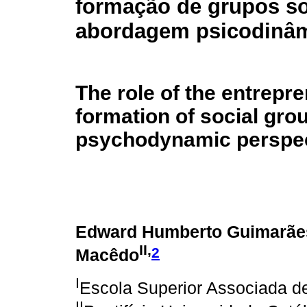
formação de grupos so
abordagem psicodinâ
The role of the entrepre
formation of social gro
psychodynamic perspec
Edward Humberto Guimarãe
II,
2
Macêdo
I
Escola Superior Associada d
II