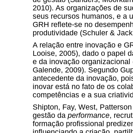
2010). As organizações de su
seus recursos humanos, e a u
GRH reflete-se no desempenho
produtividade (Schuler & Jack
A relação entre inovação e G
Looise, 2005), dado o papel d
e da inovação organizacional
Galende, 2009). Segundo Gup
antecedente da inovação, po
inovar está no fato de os col
competências e a sua criativi
Shipton, Fay, West, Patterson 
gestão da
performance
, recr
formação profissional prediz
influenciando a criação, part