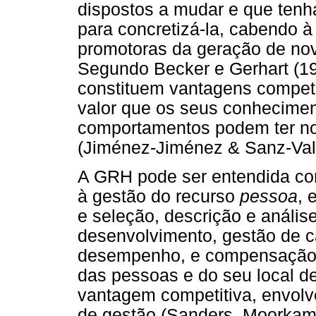
dispostos a mudar e que ten
para concretizá-la, cabendo 
promotoras da geração de nov
Segundo Becker e Gerhart (19
constituem vantagens competi
valor que os seus conhecime
comportamentos podem ter n
(Jiménez-Jiménez & Sanz-Vall
A GRH pode ser entendida com
à gestão do recurso
pessoa
, 
e seleção, descrição e anális
desenvolvimento, gestão de ca
desempenho, e compensação (P
das pessoas e do seu local de
vantagem competitiva, envolv
de gestão (Sanders, Moorkam