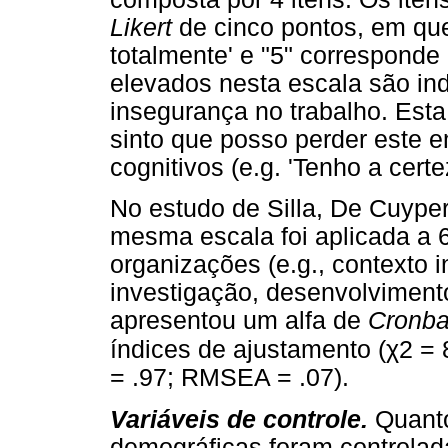
Likert
de cinco pontos, em que
totalmente' e "5" corresponde 
elevados nesta escala são ind
insegurança no trabalho. Esta e
sinto que posso perder este e
cognitivos (e.g. 'Tenho a cert
No estudo de Silla, De Cuyper,
mesma escala foi aplicada a 
organizações (e.g., contexto i
investigação, desenvolviment
apresentou um alfa de
Cronb
χ
índices de ajustamento (
2 = 
= .97; RMSEA = .07).
Variáveis de controle.
Quanto
demográficas foram controlad