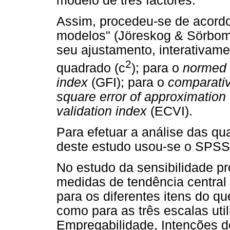
modelo de três factores.
Assim, procedeu-se de acord
modelos" (Jöreskog & Sörbom,
seu ajustamento, interativamen
2
quadrado (c
); para o
normed f
index
(GFI); para o
comparativ
square error of approximation
validation index
(ECVI).
Para efetuar a análise das qu
deste estudo usou-se o SPS
No estudo da sensibilidade pr
medidas de tendência central 
para os diferentes itens do que
como para as três escalas uti
Empregabilidade, Intenções 