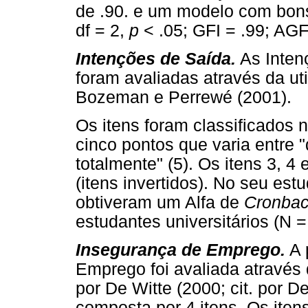
de .90. e um modelo com bons
df = 2,
p
< .05; GFI = .99; AG
Intenções de Saída.
As Inten
foram avaliadas através da uti
Bozeman e Perrewé (2001).
Os itens foram classificados
cinco pontos que varia entre "
totalmente" (5). Os itens 3, 4
(itens invertidos). No seu es
obtiveram um Alfa de
Cronba
estudantes universitários (N =
Insegurança de Emprego.
A 
Emprego foi avaliada através 
por De Witte (2000; cit. por D
composta por 4 itens. Os iten