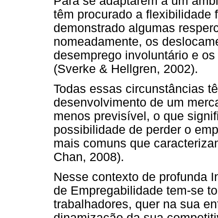
Para se adaptarem a um amb
têm procurado a flexibilidade
demonstrado algumas respercu
nomeadamente, os deslocame
desemprego involuntário e os 
(Sverke & Hellgren, 2002).
Todas essas circunstâncias tê
desenvolvimento de um mercad
menos previsível, o que sign
possibilidade de perder o em
mais comuns que caracterizam
Chan, 2008).
Nesse contexto de profunda 
de Empregabilidade tem-se tor
trabalhadores, quer na sua en
dinamização da sua competit