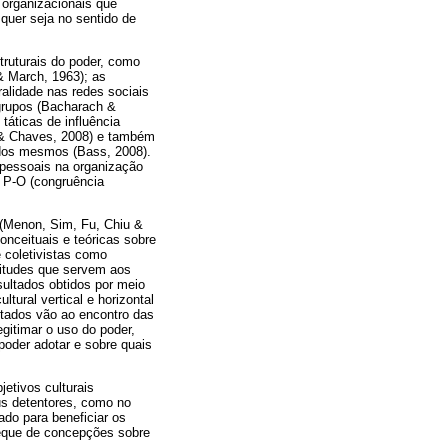
 organizacionais que
 quer seja no sentido de
ruturais do poder, como
 & March, 1963); as
ralidade nas redes sociais
 grupos (Bacharach &
táticas de influência
t & Chaves, 2008) e também
e dos mesmos (Bass, 2008).
 pessoais na organização
P-O (congruência
 (Menon, Sim, Fu, Chiu &
onceituais e teóricas sobre
e coletivistas como
titudes que servem aos
sultados obtidos por meio
tural vertical e horizontal
ultados vão ao encontro das
gitimar o uso do poder,
poder adotar e sobre quais
jetivos culturais
us detentores, como no
do para beneficiar os
leque de concepções sobre