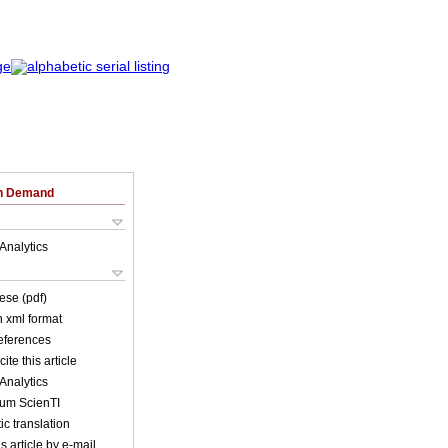
on Demand
Analytics
ese (pdf)
in xml format
references
ite this article
Analytics
lum ScienTI
c translation
s article by e-mail