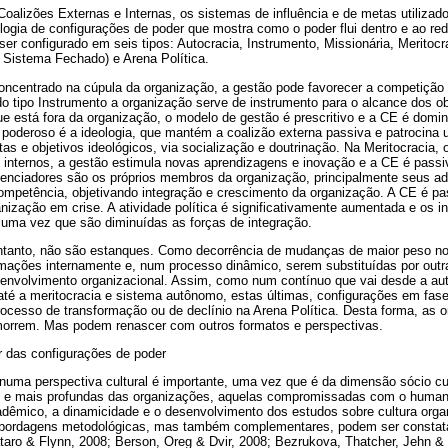
 Coalizões Externas e Internas, os sistemas de influência e de metas utilizad
logia de configurações de poder que mostra como o poder flui dentro e ao re
ser configurado em seis tipos: Autocracia, Instrumento, Missionária, Merito
 Sistema Fechado) e Arena Política.
concentrado na cúpula da organização, a gestão pode favorecer a competição
o tipo Instrumento a organização serve de instrumento para o alcance dos obj
ue está fora da organização, o modelo de gestão é prescritivo e a CE é domi
r poderoso é a ideologia, que mantém a coalizão externa passiva e patrocina u
e objetivos ideológicos, via socialização e doutrinação. Na Meritocracia, 
s internos, a gestão estimula novas aprendizagens e inovação e a CE é passi
enciadores são os próprios membros da organização, principalmente seus ad
ompetência, objetivando integração e crescimento da organização. A CE é pas
anização em crise. A atividade política é significativamente aumentada e os 
, uma vez que são diminuídas as forças de integração.
ntanto, não são estanques. Como decorrência de mudanças de maior peso no
mações internamente e, num processo dinâmico, serem substituídas por outr
envolvimento organizacional. Assim, como num contínuo que vai desde a aut
até a meritocracia e sistema autônomo, estas últimas, configurações em fas
ocesso de transformação ou de declínio na Arena Política. Desta forma, as
rrem. Mas podem renascer com outros formatos e perspectivas.
ir das configurações de poder
numa perspectiva cultural é importante, uma vez que é da dimensão sócio cul
 e mais profundas das organizações, aquelas compromissadas com o humano,
dêmico, a dinamicidade e o desenvolvimento dos estudos sobre cultura organ
abordagens metodológicas, mas também complementares, podem ser constatad
taro & Flynn, 2008; Berson, Oreg & Dvir, 2008; Bezrukova, Thatcher, Jehn &