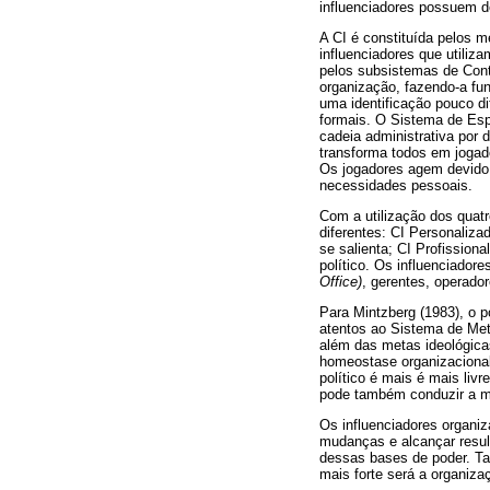
influenciadores possuem d
A CI é constituída pelos m
influenciadores que utiliz
pelos subsistemas de Cont
organização, fazendo-a fu
uma identificação pouco d
formais. O Sistema de Esp
cadeia administrativa por 
transforma todos em jogado
Os jogadores agem devido a
necessidades pessoais.
Com a utilização dos quatr
diferentes: CI Personaliza
se salienta; CI Profission
político. Os influenciado
Office)
, gerentes, operador
Para Mintzberg (1983), o p
atentos ao Sistema de Meta
além das metas ideológica
homeostase organizacional
político é mais é mais liv
pode também conduzir a m
Os influenciadores organiz
mudanças e alcançar result
dessas bases de poder. Tan
mais forte será a organiz