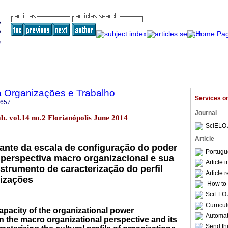
a Organizações e Trabalho
Services 
6657
Journal
ab. vol.14 no.2 Florianópolis June 2014
SciELO 
Article
ante da escala de configuração do poder
Portugu
 perspectiva macro organizacional e sua
Article 
strumento de caracterização do perfil
Article 
nizações
How to c
SciELO 
Curricu
apacity of the organizational power
Automati
in the macro organizational perspective and its
Send thi