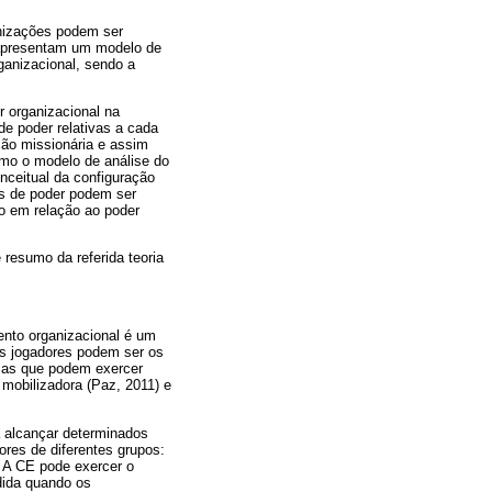
nizações podem ser
) apresentam um modelo de
ganizacional, sendo a
r organizacional na
de poder relativas a cada
ção missionária e assim
omo o modelo de análise do
nceitual da configuração
es de poder podem ser
o em relação ao poder
 resumo da referida teoria
ento organizacional é um
ses jogadores podem ser os
 mas que podem exercer
 mobilizadora (Paz, 2011) e
 alcançar determinados
ores de diferentes grupos:
l. A CE pode exercer o
dida quando os