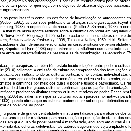
as, a exemplo das organizações. Poder é um recurso crítico para os atores
o e evitam perdê-lo, quer seja com o objetivo de alcançar objetivos pessoais,
e organizacionais.
s as pesquisas têm como um dos focos de investigação os antecedentes est
 (Weber, 1991); as coalizões políticas e as alianças nas organizações (Cyert
ntzberg, 1983); a dependência de recursos (Pfeffer & Salancik, 1978), a cent
s. A literatura ainda aponta estudos sobre a dinâmica do poder em pequenos
 & Neiva, 2004; Ridgeway, 1982); sobre o poder de influenciadores e o uso de 
ven, Schwarzwald & Koslowsky, 1998; Thibaut & Kelley, 1959; Yukl, Seifer
enciadores e das lideranças relacionadas às características de personalidad
n, Sapataro e Flynn (2008) argumentam que a influência das características
juste entre as características da pessoa e as da organização, salientando o
Fit
ade, as pesquisas também têm estabelecido relações entre poder e cultura
vitt (2010) salientam a omissão da cultura na compreensão das formulações c
squisa
cross cultural
tendo as culturas verticais e horizontais individualistas 
re os usos apropriados do poder, de memórias episódicas sobre o poder, de a
ontatos e caminhos por meio dos quais o poder é usado e patrocinado. Os re
antes de diferentes grupos culturais confirmam que os papéis da orientação cul
tificar e predizer os distintos traços culturais relativos ao poder. Esses res
ong (2006) ao salientarem que as culturas adotam padrões normativos para le
993) quando afirma que as culturas podem diferir sobre quais definições de 
çar os objetivos do poder.
0), o poder é de grande centralidade e instrumentalidade para o alcance dos ob
 culturas o poder é utilizado para manutenção e promoção de status dos se
ticas em que o uso do poder pessoal é manifestado, enquanto em outras é usa
emplo das culturas coletivistas. Os autores sugerem que seja ampliado o 
relacionam à cultura, não se restringindo apenas à visão do poder pessoal.