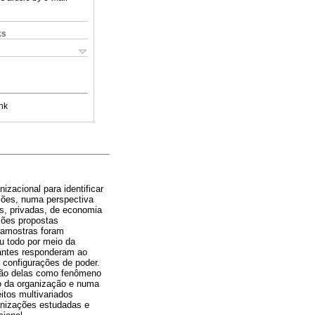
ks
nk
izacional para identificar
ções, numa perspectiva
as, privadas, de economia
ações propostas
s amostras foram
u todo por meio da
pantes responderam ao
 configurações de poder.
ação delas como fenômeno
ro da organização e numa
itos multivariados
anizações estudadas e