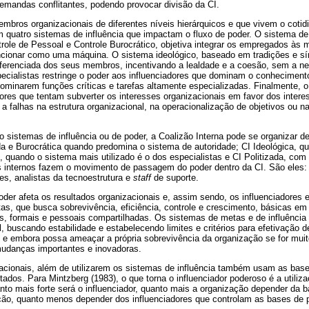
emandas conflitantes, podendo provocar divisão da CI.
embros organizacionais de diferentes níveis hierárquicos e que vivem o coti
am quatro sistemas de influência que impactam o fluxo de poder. O sistema de
role de Pessoal e Controle Burocrático, objetiva integrar os empregados às 
ncionar como uma máquina. O sistema ideológico, baseado em tradições e s
iferenciada dos seus membros, incentivando a lealdade e a coesão, sem a ne
ecialistas restringe o poder aos influenciadores que dominam o conheciment
dominarem funções críticas e tarefas altamente especializadas. Finalmente, o
res que tentam subverter os interesses organizacionais em favor dos interes
 falhas na estrutura organizacional, na operacionalização de objetivos ou n
o sistemas de influência ou de poder, a Coalizão Interna pode se organizar d
da e Burocrática quando predomina o sistema de autoridade; CI Ideológica, q
al, quando o sistema mais utilizado é o dos especialistas e CI Politizada, co
res internos fazem o movimento de passagem do poder dentro da CI. São eles:
es, analistas da tecnoestrutura e
staff
de suporte.
oder afeta os resultados organizacionais e, assim sendo, os influenciadores
s, que busca sobrevivência, eficiência, controle e crescimento, básicas em
s, formais e pessoais compartilhadas. Os sistemas de metas e de influência
, buscando estabilidade e estabelecendo limites e critérios para efetivação
re e embora possa ameaçar a própria sobrevivência da organização se for muit
udanças importantes e inovadoras.
acionais, além de utilizarem os sistemas de influência também usam as base
ados. Para Mintzberg (1983), o que torna o influenciador poderoso é a utiliza
to mais forte será o influenciador, quanto mais a organização depender da b
ação, quanto menos depender dos influenciadores que controlam as bases de 