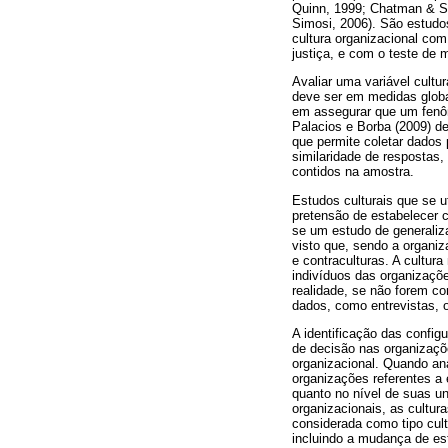
Quinn, 1999; Chatman & Sa
Simosi, 2006). São estudo
cultura organizacional co
justiça, e com o teste de 
Avaliar uma variável cultu
deve ser em medidas globa
em assegurar que um fenôme
Palacios e Borba (2009) d
que permite coletar dados
similaridade de respostas
contidos na amostra.
Estudos culturais que se 
pretensão de estabelecer c
se um estudo de generaliz
visto que, sendo a organi
e contraculturas. A cultur
indivíduos das organizaçõe
realidade, se não forem c
dados, como entrevistas, 
A identificação das confi
de decisão nas organizaçõe
organizacional. Quando ana
organizações referentes a
quanto no nível de suas un
organizacionais, as cultur
considerada como tipo cul
incluindo a mudança de est