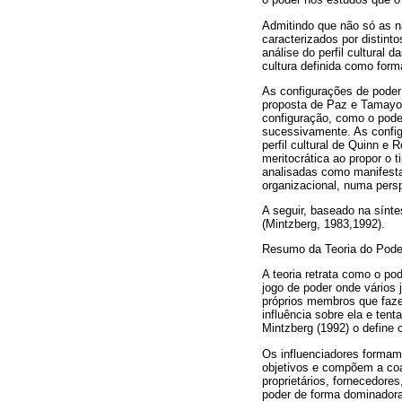
Admitindo que não só as 
caracterizados por distin
análise do perfil cultura
cultura definida como form
As configurações de poder 
proposta de Paz e Tamayo (
configuração, como o poder
sucessivamente. As config
perfil cultural de Quinn e
meritocrática ao propor o 
analisadas como manifesta
organizacional, numa persp
A seguir, baseado na sínte
(Mintzberg, 1983,1992).
Resumo da Teoria do Pode
A teoria retrata como o p
jogo de poder onde vários 
próprios membros que faze
influência sobre ela e ten
Mintzberg (1992) o define
Os influenciadores formam
objetivos e compõem a coal
proprietários, fornecedores
poder de forma dominadora,