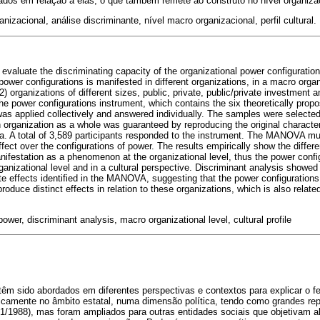
ados em relação a elas, o que também remete ao construto no nível organiza
nizacional, análise discriminante, nível macro organizacional, perfil cultural.
o evaluate the discriminating capacity of the organizational power configuration
power configurations is manifested in different organizations, in a macro organ
) organizations of different sizes, public, private, public/private investment an
The power configurations instrument, which contains the six theoretically prop
was applied collectively and answered individually. The samples were selecte
organization as a whole was guaranteed by reproducing the original characteri
rea. A total of 3,589 participants responded to the instrument. The MANOVA mu
ffect over the configurations of power. The results empirically show the diff
anifestation as a phenomenon at the organizational level, thus the power conf
anizational level and in a cultural perspective. Discriminant analysis showed t
ate effects identified in the MANOVA, suggesting that the power configurations
roduce distinct effects in relation to these organizations, which is also related
ower, discriminant analysis, macro organizational level, cultural profile
têm sido abordados em diferentes perspectivas e contextos para explicar o 
icamente no âmbito estatal, numa dimensão política, tendo como grandes re
/1988), mas foram ampliados para outras entidades sociais que objetivam al