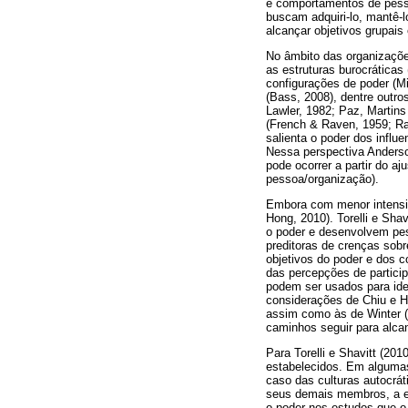
e comportamentos de pesso
buscam adquiri-lo, mantê-l
alcançar objetivos grupais 
No âmbito das organizaçõe
as estruturas burocráticas
configurações de poder (Mi
(Bass, 2008), dentre outro
Lawler, 1982; Paz, Martins
(French & Raven, 1959; Ra
salienta o poder dos influ
Nessa perspectiva Anderso
pode ocorrer a partir do a
pessoa/organização).
Embora com menor intensid
Hong, 2010). Torelli e Sha
o poder e desenvolvem pe
preditoras de crenças sob
objetivos do poder e dos c
das percepções de particip
podem ser usados para iden
considerações de Chiu e H
assim como às de Winter (1
caminhos seguir para alcan
Para Torelli e Shavitt (201
estabelecidos. Em algumas
caso das culturas autocrá
seus demais membros, a ex
o poder nos estudos que o 