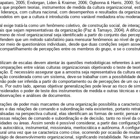
pataro, 2005; Endorgan, Liden & Kraimer, 2006; Ogbonna & Harris, 2000; Sc
s que propõem teorias, instrumentos de medida da cultura organizacional, e
m liderança, com cultura nacional, com desempenhos e resultados da organiz
modelos em que a cultura é introduzida como variável mediadora e/ou modera
ral exige tratá-la como um fenômeno coletivo, de construção social, de intera
is que sejam representativas da organização (Paz & Tamayo, 2004). A dific
no de nível organizacional seja identificado a partir do conjunto das percep
efendem que um método satisfatório para mensurar fenômenos ao nível de gr
 por meio de questionários individuais, desde que duas condições sejam asse
, compartilhamento de percepções entre os membros do grupo, e se o constru
utilizam de escalas devem atentar às questões metodológicas referentes à a
omparações entre várias culturas organizacionais objetivando o teste de teor
ação. É necessário assegurar que a amostra seja representativa da cultura 
zação considerada como um sistema, deve-se trabalhar com a possibilidade de
a não pode ser inferida a partir do comportamento ou de percepções de um ou
s. Por outro lado, apenas objetivar generalizações pode levar ao risco de si
onsiderados o poder de teste dos instrumentos de medida e outras técnicas e
observações e análises de documentos.
gurações de poder mais marcantes de uma organização possibilita a caracter
s e das relações de comando e subordinação nela existentes, portanto retra
lisadas na perspectiva cultural, elas identificam as formas de sentir, pensar
 essas relações de comando e subordinação e de decisão, tanto no nível da
idades ou áreas. Assim sendo é possível considerar, a partir das configuraç
as autocrática, instrumental, missionária, meritocrática e autônoma. A configu
tural uma vez que se caracteriza como crise, ocorrendo por ocasião de muda
ágio de desenvolvimento organizacional, significando instabilidade. No entan