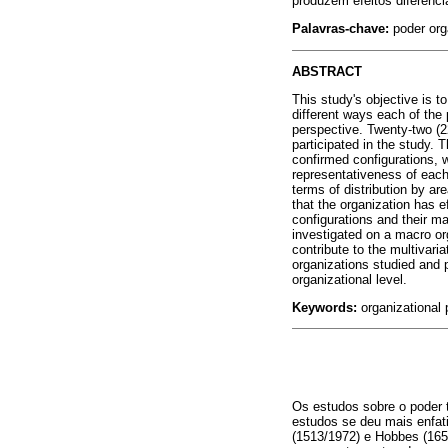
produzem efeitos diferenci
Palavras-chave:
poder orga
ABSTRACT
This study's objective is t
different ways each of the 
perspective. Twenty-two (22
participated in the study. 
confirmed configurations, 
representativeness of each 
terms of distribution by a
that the organization has e
configurations and their m
investigated on a macro org
contribute to the multivari
organizations studied and p
organizational level.
Keywords:
organizational p
Os estudos sobre o poder 
estudos se deu mais enfat
(1513/1972) e Hobbes (1651