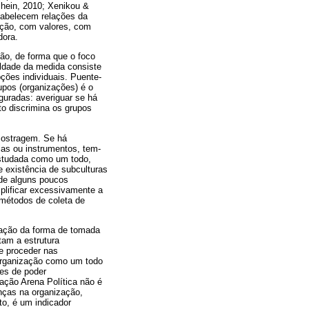
hein, 2010; Xenikou &
stabelecem relações da
ação, com valores, com
dora.
ção, de forma que o foco
uldade da medida consiste
ções individuais. Puente-
upos (organizações) é o
guradas: averiguar se há
to discrimina os grupos
mostragem. Se há
ias ou instrumentos, tem-
estudada como um todo,
 existência de subculturas
 de alguns poucos
mplificar excessivamente a
 métodos de coleta de
ização da forma de tomada
tam a estrutura
 e proceder nas
 organização como um todo
ões de poder
ração Arena Política não é
nças na organização,
to, é um indicador