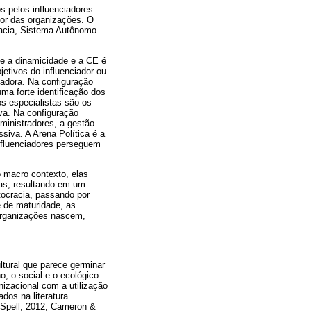
os pelos influenciadores
dor das organizações. O
cracia, Sistema Autônomo
 e a dinamicidade e a CE é
etivos do influenciador ou
nadora. Na configuração
ma forte identificação dos
os especialistas são os
va. Na configuração
ministradores, a gestão
siva. A Arena Política é a
influenciadores perseguem
 macro contexto, elas
as, resultando em um
ocracia, passando por
e de maturidade, as
 organizações nascem,
tural que parece germinar
 o social e o ecológico
izacional com a utilização
os na literatura
 Spell, 2012; Cameron &