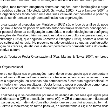
nações, mas também subgrupos dentro das nações, como instituições e orga
tos padrões culturais (Hofstede, 1980; Schwartz, 1992), Paz e Tamayo (2004
l das organizações tendo como uma das suas variáveis componentes o poder or
as de sentir, pensar e agir compartilhadas nas organizações.
organizacional propostas por Mintzberg (1983) são o foco de análise do pode
2004). A teoria de poder do referido autor contempla diferentes concepções 
 pessoal típico da configuração autocrática, o poder ideológico da configura
urações de Mintzberg têm inspirado estudos sobre cultura organizacional, c
 Rohrbaugh (1983), que segundo Cameron e Ettington (1988), adotam a base co
tipo cultural adhocracia. No presente estudo considera-se que as configuraçõ
ção de crenças, de atitudes e de comportamentos compartilhados do coletiv
ectiva cultural.
se da Teoria do Poder Organizacional (Paz, Martins & Neiva, 2004), um breve
r Organizacional
oder se configura nas organizações, partindo do pressuposto que o comportam
jogadores - influenciadores - tentam controlar as ações organizacionais. Es
m a organização, ou pessoas não pertencentes à estrutura organizacional,
tar interferir em seus resultados. Desta forma, o poder é concebido como força
 como a capacidade de afetar o comportamento organizacional.
 coalizões que se constituem por meio da aliança de pessoas que agem para
izão externa (CE) e a coalizão interna (CI). A CE é composta por influenciad
, parceiros, etc., além do Conselho Diretor que se constituí a coalizão forma
 direta e focalizada; de forma passiva, se submetendo à CI; e de forma divi