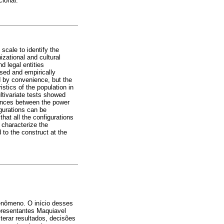
cional.
 scale to identify the
izational and cultural
d legal entities
osed and empirically
d by convenience, but the
stics of the population in
ltivariate tests showed
erences between the power
igurations can be
hat all the configurations
 characterize the
 to the construct at the
fenômeno. O início desses
presentantes Maquiavel
terar resultados, decisões