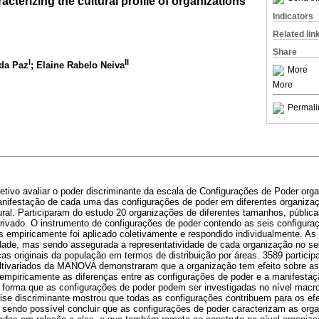
racterizing the cultural profile of organizations
Indicators
Related lin
Share
I
II
 da Paz
; Elaine Rabelo Neiva
More
More
Permali
tivo avaliar o poder discriminante da escala de Configurações de Poder organ
anifestação de cada uma das configurações de poder em diferentes organiza
ural. Participaram do estudo 20 organizações de diferentes tamanhos, públic
/privado. O instrumento de configurações de poder contendo as seis configur
s empiricamente foi aplicado coletivamente e respondido individualmente. A
lidade, mas sendo assegurada a representatividade de cada organização no se
cas originais da população em termos de distribuição por áreas. 3589 partici
ltivariados da MANOVA demonstraram que a organização tem efeito sobre as
empiricamente as diferenças entre as configurações de poder e a manifest
de forma que as configurações de poder podem ser investigadas no nível mac
álise discriminante mostrou que todas as configurações contribuem para os efe
sendo possível concluir que as configurações de poder caracterizam as org