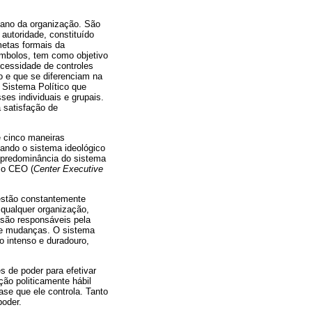
diano da organização. São
 autoridade, constituído
metas formais da
ímbolos, tem como objetivo
cessidade de controles
o e que se diferenciam na
 Sistema Político que
ses individuais e grupais.
a satisfação de
e cinco maneiras
uando o sistema ideológico
m predominância do sistema
 o CEO (
Center Executive
 estão constantemente
 qualquer organização,
 são responsáveis pela
 de mudanças. O sistema
o intenso e duradouro,
s de poder para efetivar
ção politicamente hábil
ase que ele controla. Tanto
poder.