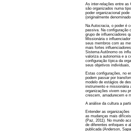
As inter-relações entre as
são organizados numa tipo
poder organizacional pode 
(originalmente denominado
Na Autocracia, o poder é 
passiva. Na configuração d
grupo de influenciadores q
Missionária o influenciado
seus membros com as metas 
mais fortes influenciadore
Sistema Autônomo os influ
valoriza a autonomia e a c
configuração típica da org
seus objetivos individuais
Estas configurações, no e
podem passar por transfor
modelo de estágios de des
instrumento e missionária 
organizações vivem seu pr
crescem, amadurecem e mo
A análise da cultura a part
Entender as organizações 
as mudanças mais difíceis
(Paz, 2011). No mundo aca
de diferentes enfoques e 
publicada (Anderson, Sapa