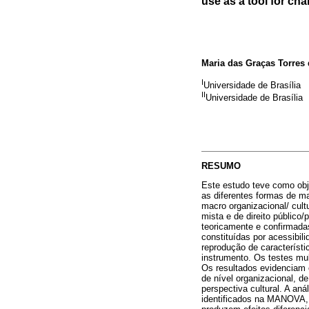
use as a tool for cha
Maria das Graças Torres
I
Universidade de Brasília
II
Universidade de Brasília
RESUMO
Este estudo teve como obje
as diferentes formas de m
macro organizacional/ cult
mista e de direito público
teoricamente e confirmada
constituídas por acessibi
reprodução de característi
instrumento. Os testes mu
Os resultados evidenciam 
de nível organizacional, 
perspectiva cultural. A an
identificados na MANOVA, 