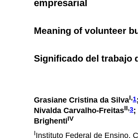
empresarial
Meaning of volunteer b
Significado del trabajo
I,
1
Grasiane Cristina da Silva
II,
3
Nivalda Carvalho-Freitas
;
IV
Brighenti
I
Instituto Federal de Ensino, 