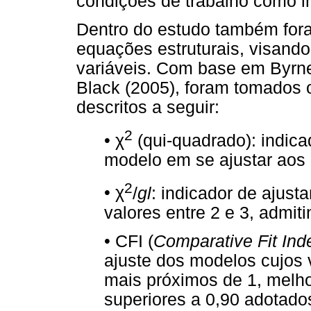
condições de trabalho como 
Dentro do estudo também for
equações estruturais, visand
variáveis. Com base em Byrne
Black (2005), foram tomados 
descritos a seguir:
2
χ
•
(qui-quadrado): indica
modelo em se ajustar aos 
2
χ
•
/
gl
: indicador de aju
valores entre 2 e 3, admiti
• CFI (
Comparative Fit Ind
ajuste dos modelos cujos 
mais próximos de 1, melho
superiores a 0,90 adotado