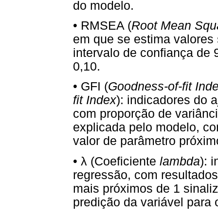
do modelo.
• RMSEA (
Root Mean Squa
em que se estima valores 
intervalo de confiança de 
0,10.
• GFI (
Goodness-of-fit Ind
fit Index
): indicadores do 
com proporção de variânc
explicada pelo modelo, co
valor de parâmetro próximo
λ
•
(Coeficiente
lambda
): 
regressão, com resultados
mais próximos de 1 sinal
predição da variável para 