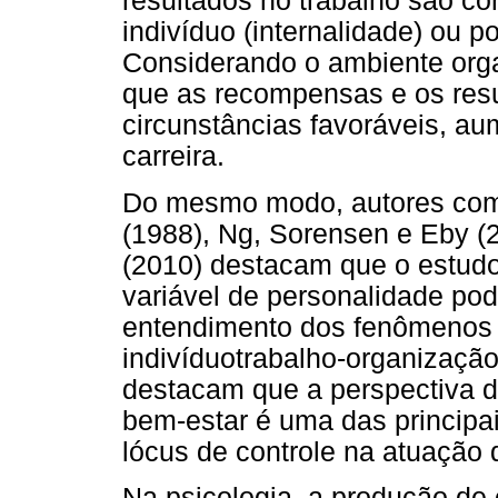
resultados no trabalho são co
indivíduo (internalidade) ou po
Considerando o ambiente orga
que as recompensas e os res
circunstâncias favoráveis, aum
carreira.
Do mesmo modo, autores como
(1988), Ng, Sorensen e Eby 
(2010) destacam que o estud
variável de personalidade pod
entendimento dos fenômenos p
indivíduotrabalho-organização
destacam que a perspectiva de
bem-estar é uma das principai
lócus de controle na atuação d
Na psicologia, a produção de