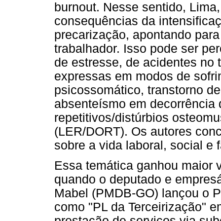
burnout. Nesse sentido, Lima,
consequências da intensificaç
precarização, apontando para
trabalhador. Isso pode ser pe
de estresse, de acidentes no
expressas em modos de sofri
psicossomático, transtorno d
absenteísmo em decorrência d
repetitivos/distúrbios osteom
(LER/DORT). Os autores conc
sobre a vida laboral, social e 
Essa temática ganhou maior vi
quando o deputado e empresár
Mabel (PMDB-GO) lançou o Pr
como "PL da Terceirização" e
prestação de serviços via sub