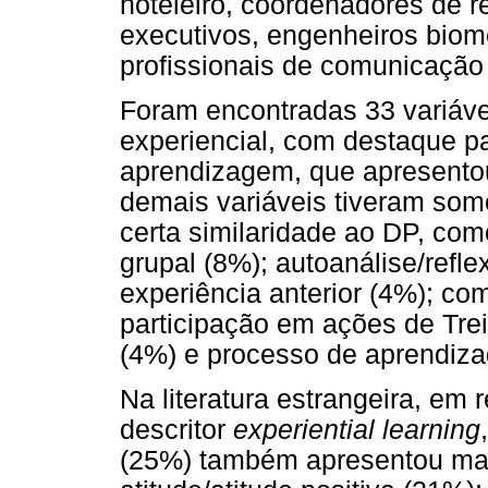
hoteleiro, coordenadores de 
executivos, engenheiros bioméd
profissionais de comunicação 
Foram encontradas 33 variáve
experiencial, com destaque par
aprendizagem, que apresentou
demais variáveis tiveram so
certa similaridade ao DP, co
grupal (8%); autoanálise/refle
experiência anterior (4%); co
participação em ações de Tr
(4%) e processo de aprendiz
Na literatura estrangeira, em 
descritor
experiential learning
(25%) também apresentou maio