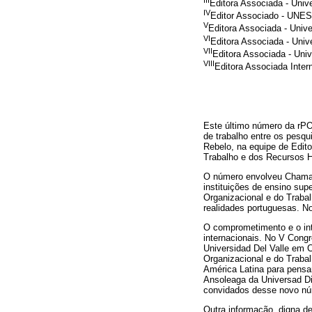
Editora Associada - Uni
IV
Editor Associado - UN
V
Editora Associada - Uni
VI
Editora Associada - Uni
VII
Editora Associada - Uni
VIII
Editora Associada Inter
Este último número da rPO
de trabalho entre os pesqu
Rebelo, na equipe de Edit
Trabalho e dos Recursos 
O número envolveu Chamada
instituições de ensino sup
Organizacional e do Traba
realidades portuguesas. No
O comprometimento e o int
internacionais. No V Cong
Universidad Del Valle em C
Organizacional e do Traba
América Latina para pensa
Ansoleaga da Universad Die
convidados desse novo nú
Outra informação, digna de