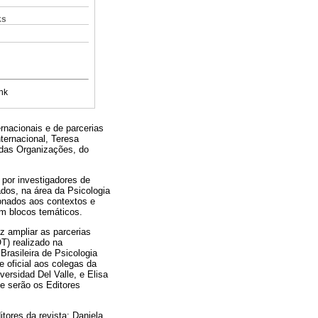
ks
nk
rnacionais e de parcerias
ternacional, Teresa
 das Organizações, do
 por investigadores de
dos, na área da Psicologia
onados aos contextos e
em blocos temáticos.
 ampliar as parcerias
T) realizado na
Brasileira de Psicologia
 oficial aos colegas da
rsidad Del Valle, e Elisa
e serão os Editores
tores da revista: Daniela