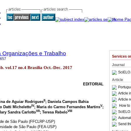
a Organizações e Trabalho
Services 
6657
Journal
b. vol.17 no.4 Brasília Oct.-Dec. 2017
SciELO 
Article
EDITORIAL
Portugu
Article 
Article 
II
lina de Aguiar Rodrigues
; Daniela Campos Bahia
How to c
IV
V
o Datti Micheletto
; Maria do Carmo Fernandes Martins
;
VII
VIII
SciELO 
Mary Sandra Carlotto
; Teresa Rebelo
Automati
dade de São Paulo (FFCLRP-USP)
Send thi
ersidade de São Paulo (FEA-USP)