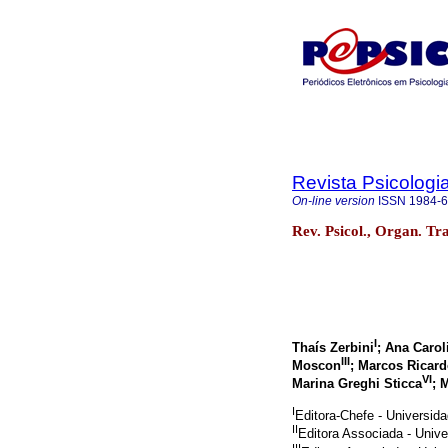
Revista Psicologi
On-line version
ISSN
1984-
Rev. Psicol., Organ. Tra
I
Thaís Zerbini
; Ana Caro
III
Moscon
; Marcos Ricard
VI
Marina Greghi Sticca
; 
I
Editora-Chefe - Universi
II
Editora Associada - Univ
III