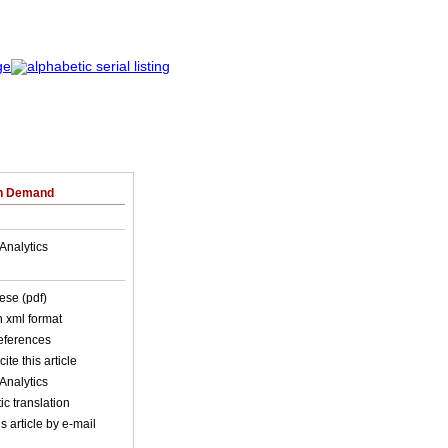
on Demand
Analytics
ese (pdf)
in xml format
references
ite this article
Analytics
c translation
s article by e-mail