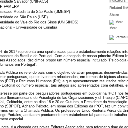
Indicators
versidade Salvador (UNIFACS)
ESP FAMERP
Related lin
versidade Metodista de São Paulo (UMESP)
Share
versidade de São Paulo (USP)
versidade do Vale do Rio dos Sinos (UNISINOS)
More
nacional - Universidade de Coimbra
More
Permali
T de 2017 representa uma oportunidade para o estabelecimento relações inte
isadores do Brasil e de Portugal. Com a chegada de nossa primeira Editora In
ores Associados, decidimos propor um número especial intitulado "Psicologia
Humanos em Portugal".
 Pública no referido país com o objetivo de atrair pesquisas desenvolvidas
erior portuguesas; que estivessem relacionados, em termos de tópicos aborda
lho (POT) e Recursos Humanos (RH); e que apresentassem resultados relaci
 Editorial do número especial, tais artigos são apresentados com detalhes, 
eresse por parte dos pesquisadores portugueses em publicar na rPOT nos fez
reso Iberoamericano de Psicología de las Organizaciones y el Trabajo (CIAPO
ali, Colômbia, entre os dias 18 e 20 de Outubro, o Presidente da Associação 
lho (SBPOT), Adriano Peixoto, em nome dos Editores da rPOT, fez um convite
rmos em uma Chamada Pública. Os professores Erico Rentería Pérez da Unive
go Portales, aceitaram prontamente em estabelecer tal parceria de trabalho 
mero especial.
 nota, é a chegada das novas Editoras Associadas para reforçar o time de edi