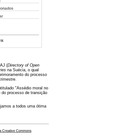
s
cionados
ar
nk
AJ (
Directory of Open
ries
na Suécia, o qual
 aprimoramento do processo
trimestre.
ntitulado "Assédio moral no
 do processo de transição
sejamos a todos uma ótima
a Creative Commons