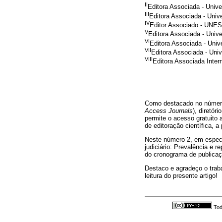
II
Editora Associada - Univ
III
Editora Associada - Uni
IV
Editor Associado - UN
V
Editora Associada - Uni
VI
Editora Associada - Uni
VII
Editora Associada - Uni
VIII
Editora Associada Inter
Como destacado no número
Access Journals
), diretór
permite o acesso gratuito 
de editoração científica, a
Neste número 2, em especia
judiciário: Prevalência e
do cronograma de publicaç
Destaco e agradeço o trab
leitura do presente artigo!
Tod