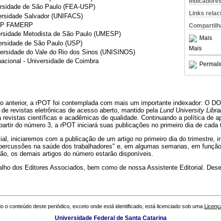
Indicadore
ersidade de São Paulo (FEA-USP)
Links rela
versidade Salvador (UNIFACS)
ESP FAMERP
Compartilh
versidade Metodista de São Paulo (UMESP)
Mais
versidade de São Paulo (USP)
Mais
versidade do Vale do Rio dos Sinos (UNISINOS)
nacional - Universidade de Coimbra
Permali
 anterior, a rPOT foi contemplada com mais um importante indexador: O DO
io de revistas eletrônicas de acesso aberto, mantido pela
Lund University Libra
a revistas científicas e acadêmicas de qualidade. Continuando a política de
 partir do número 3, a rPOT iniciará suas publicações no primeiro dia de cada 
l, iniciaremos com a publicação de um artigo no primeiro dia do trimestre, i
 repercussões na saúde dos trabalhadores" e, em algumas semanas, em função
ão, os demais artigos do número estarão disponíveis.
alho dos Editores Associados, bem como de nossa Assistente Editorial. De
o o conteúdo deste periódico, exceto onde está identificado, está licenciado sob uma
Licenç
Universidade Federal de Santa Catarina