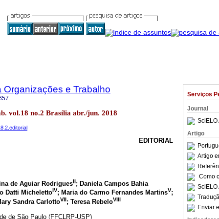
a Organizações e Trabalho
Serviços P
657
Journal
b. vol.18 no.2 Brasília abr./jun. 2018
SciELO 
8.2.editorial
Artigo
EDITORIAL
Portugu
Artigo 
Referên
Como ci
II
lina de Aguiar Rodrigues
; Daniela Campos Bahia
SciELO 
IV
V
o Datti Micheletto
; Maria do Carmo Fernandes Martins
;
Traduçã
VII
VIII
Mary Sandra Carlotto
; Teresa Rebelo
Enviar e
dade de São Paulo (FFCLRP-USP)