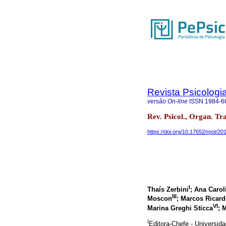
Revista Psicologi
versão On-line
ISSN
1984-6
Rev. Psicol., Organ. Tra
https://doi.org/10.17652/rpot/201
I
Thaís Zerbini
; Ana Caro
III
Moscon
; Marcos Ricard
VI
Marina Greghi Sticca
; 
I
Editora-Chefe - Universi