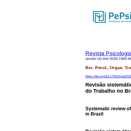
Revista Psicologi
versão On-line
ISSN
1984-6
Rev. Psicol., Organ. Tra
https://doi.org/10.17652/rpot/2
Revisão sistemát
do Trabalho no Br
Systematic review o
in Brazil