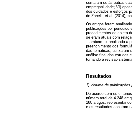
somaram-se às outras cate
empregabilidade; VI) apose
dos cuidados e esforços p
de Zanelli, et al. (2014),
Os artigos foram analisado
publicações por periódico 
procedimentos de coleta de
se eram atuais com relação
- também foi analisada a p
preenchimento dos formulár
das temáticas, utilizaram-
análise final dos estudos e
tornando a revisão sistemát
Resultados
1) Volume de publicações p
De acordo com os critérios
número total de 4.248 art
180 artigos, representand
e os resultados constam 