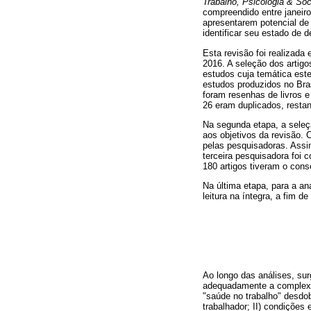
Trabalho, Psicologia & So
compreendido entre janeir
apresentarem potencial de 
identificar seu estado de 
Esta revisão foi realizada
2016. A seleção dos artigos
estudos cuja temática este
estudos produzidos no Bras
foram resenhas de livros e
26 eram duplicados, restan
Na segunda etapa, a seleçã
aos objetivos da revisão.
pelas pesquisadoras. Assim
terceira pesquisadora foi c
180 artigos tiveram o cons
Na última etapa, para a an
leitura na íntegra, a fim d
Ao longo das análises, su
adequadamente a complexid
"saúde no trabalho" desdo
trabalhador; II) condições