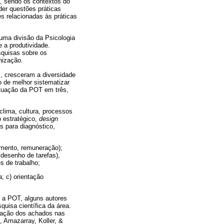
, sendo os contextos do
er questões práticas
s relacionadas às práticas
 uma divisão da Psicologia
 a produtividade.
squisas sobre os
nização.
, cresceram a diversidade
 de melhor sistematizar
atuação da POT em três,
lima, cultura, processos
o estratégico,
design
os para diagnóstico,
amento, remuneração);
 desenho de tarefas),
s de trabalho;
; c) orientação
 a POT, alguns autores
uisa científica da área.
gração dos achados nas
, Amazarray, Koller, &