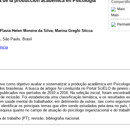
ca de la producción académica en Psicología
Compartilh
Mais
Mais
Permali
 Flavia Helen Moreira da Silva; Marina Greghi Sticca
, São Paulo, Brasil
ência
eve como objetivo avaliar e sistematizar a produção acadêmica em Psicologi
s brasileiras. A busca de artigos foi conduzida no Portal SciELO de janeiro
publicados nos períodos de 2010 a 2016. Na seleção inicial, foram encontrad
 de inclusão. Foi estabelecida uma classificação temática, e os resultados 
m saúde mental do trabalhador, em detrimento de outras, tais como ergonomia
el identificar os principais temas que vêm sendo estudados pela área no pa
esquisa quanto no campo de atuação do psicólogo organizacional e do trabalh
 do trabalho (PT); revisão; bibliografia nacional.