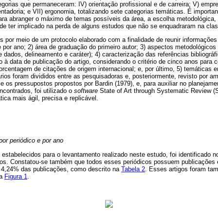
gorias que permaneceram: IV) orientação profissional e de carreira; V) emp
ntadoria; e VII) ergonomia, totalizando sete categorias temáticas. É importan
ara abranger o máximo de temas possíveis da área, a escolha metodológica, q
 pode ter implicado na perda de alguns estudos que não se enquadraram na clas
s por meio de um protocolo elaborado com a finalidade de reunir informações
e por ano; 2) área de graduação do primeiro autor; 3) aspectos metodológicos 
 dados, delineamento e caráter); 4) caracterização das referências bibliográfi
 à data de publicação do artigo, considerando o critério de cinco anos para 
orcentagem de citações de origem internacional; e, por último, 5) temáticas e
ios foram divididos entre as pesquisadoras e, posteriormente, revisto por am
se os pressupostos propostos por Bardin (1979), e, para auxiliar no planejam
ncontrados, foi utilizado o
software
State of Art through Systematic Review (
ica mais ágil, precisa e replicável.
or periódico e por ano
 estabelecidos para o levantamento realizado neste estudo, foi identificado n
igos. Constatou-se também que todos esses periódicos possuem publicaçõe
o 4,24% das publicações, como descrito na
Tabela 2
. Esses artigos foram tam
na
Figura 1
.