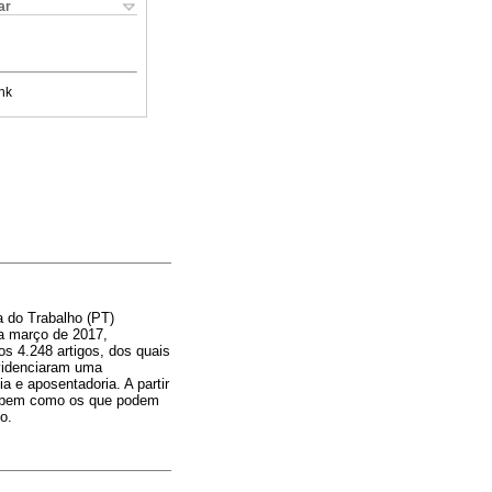
ar
nk
a do Trabalho (PT)
 a março de 2017,
os 4.248 artigos, dos quais
evidenciaram uma
 e aposentadoria. A partir
ís, bem como os que podem
o.