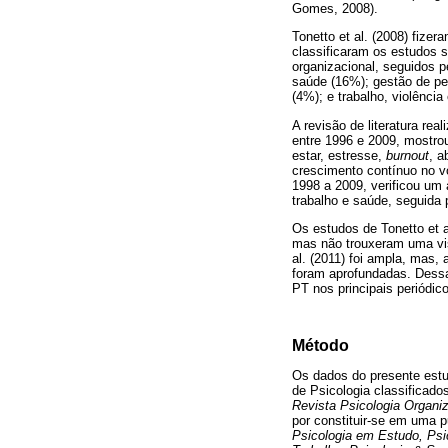
Gomes, 2008).
Tonetto et al. (2008) fize
classificaram os estudos 
organizacional, seguidos p
saúde (16%); gestão de pes
(4%); e trabalho, violência
A revisão de literatura r
entre 1996 e 2009, mostro
estar, estresse,
burnout
, a
crescimento contínuo no vo
1998 a 2009, verificou um 
trabalho e saúde, seguida 
Os estudos de Tonetto et a
mas não trouxeram uma vis
al. (2011) foi ampla, mas,
foram aprofundadas. Dessa 
PT nos principais periódic
Método
Os dados do presente estu
de Psicologia classificado
Revista Psicologia Organi
por constituir-se em uma p
Psicologia em Estudo, Psic