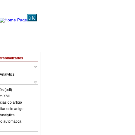
ersonalizados
Analytics
ês (pdf)
em XML
cias do artigo
tar este artigo
Analytics
o automática
s