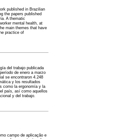
rk published in Brazilian
ng the papers published
ria. A thematic
worker mental health, at
 the main themes that have
he practice of
gía del trabajo publicada
 período de enero a marzo
ial se encontraron 4.248
mática y los resultados
les como la ergonomía y la
 el país, así como aquellos
ional y del trabajo.
como campo de aplicação e