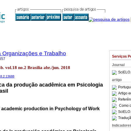
a Organizações e Trabalho
Serviços P
657
Journal
b. vol.18 no.2 Brasília abr./jun. 2018
SciELO 
018.2.13688
artigo
ica da produção acadêmica em Psicologia
Portugu
asil
Artigo 
Referên
Como ci
f academic production in Psychology of Work
SciELO 
Traduçã
Indicadore