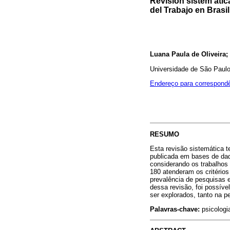
Revisión sistem áti
del Trabajo en Brasil
Luana Paula de Oliveira;
Universidade de São Paulo
Endereço para correspond
RESUMO
Esta revisão sistemática t
publicada em bases de dado
considerando os trabalhos 
180 atenderam os critérios
prevalência de pesquisas e
dessa revisão, foi possív
ser explorados, tanto na p
Palavras-chave:
psicologia