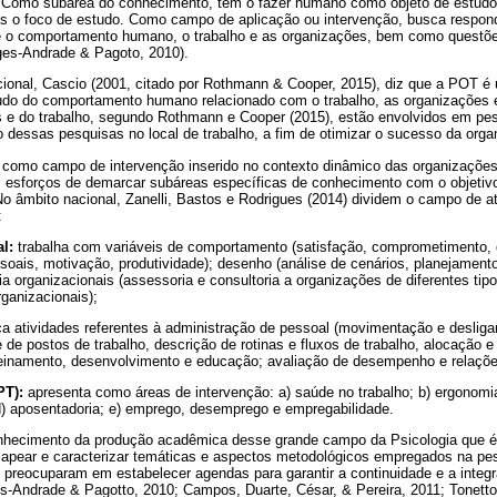
. Como subárea do conhecimento, tem o fazer humano como objeto de estudo
es o foco de estudo. Como campo de aplicação ou intervenção, busca respond
tre o comportamento humano, o trabalho e as organizações, bem como questõe
ges-Andrade & Pagoto, 2010).
cional, Cascio (2001, citado por Rothmann & Cooper, 2015), diz que a POT é
tudo do comportamento humano relacionado com o trabalho, as organizações e
s e do trabalho, segundo Rothmann e Cooper (2015), estão envolvidos em pe
 dessas pesquisas no local de trabalho, a fim de otimizar o sucesso da orga
 e como campo de intervenção inserido no contexto dinâmico das organizações
esforços de demarcar subáreas específicas de conhecimento com o objetivo
 No âmbito nacional, Zanelli, Bastos e Rodrigues (2014) dividem o campo de 
:
l:
trabalha com variáveis de comportamento (satisfação, comprometimento, c
ssoais, motivação, produtividade); desenho (análise de cenários, planejament
ia organizacionais (assessoria e consultoria a organizações de diferentes tip
ganizacionais);
a atividades referentes à administração de pessoal (movimentação e deslig
e de postos de trabalho, descrição de rotinas e fluxos de trabalho, alocação e
reinamento, desenvolvimento e educação; avaliação de desempenho e relaçõe
PT):
apresenta como áreas de intervenção: a) saúde no trabalho; b) ergonomia
; d) aposentadoria; e) emprego, desemprego e empregabilidade.
onhecimento da produção acadêmica desse grande campo da Psicologia que é
mapear e caracterizar temáticas e aspectos metodológicos empregados na pesq
preocuparam em estabelecer agendas para garantir a continuidade e a inte
s-Andrade & Pagotto, 2010; Campos, Duarte, César, & Pereira, 2011; Tonetto