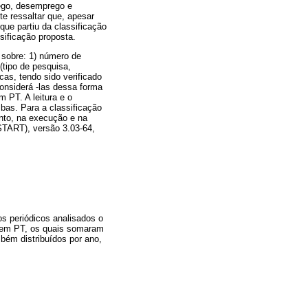
rego, desemprego e
te ressaltar que, apesar
ue partiu da classificação
sificação proposta.
 sobre: 1) número de
(tipo de pesquisa,
cas, tendo sido verificado
considerá -las dessa forma
m PT. A leitura e o
bas. Para a classificação
ento, na execução e na
START), versão 3.03-64,
os periódicos analisados o
s em PT, os quais somaram
bém distribuídos por ano,