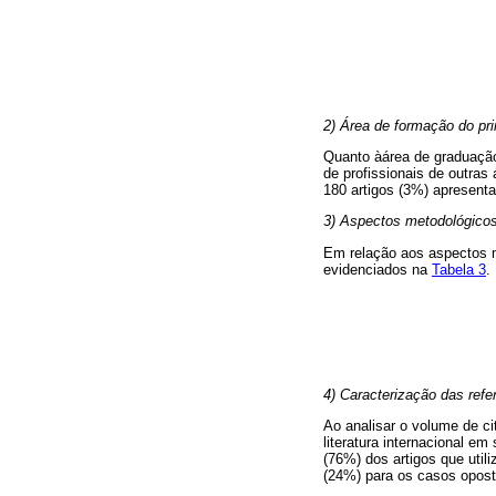
2) Área de formação do pri
Quanto àárea de graduação
de profissionais de outras
180 artigos (3%) apresenta
3) Aspectos metodológico
Em relação aos aspectos m
evidenciados na
Tabela 3
.
4) Caracterização das refer
Ao analisar o volume de cit
literatura internacional e
(76%) dos artigos que uti
(24%) para os casos opost