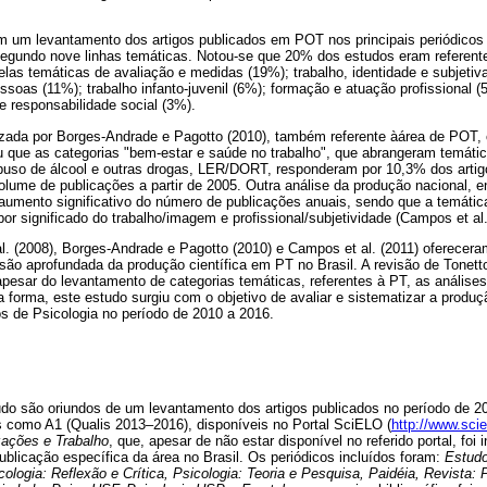
ram um levantamento dos artigos publicados em POT nos principais periódicos
segundo nove linhas temáticas. Notou-se que 20% dos estudos eram referen
elas temáticas de avaliação e medidas (19%); trabalho, identidade e subjetiv
soas (11%); trabalho infanto-juvenil (6%); formação e atuação profissional (
 e responsabilidade social (3%).
ealizada por Borges-Andrade e Pagotto (2010), também referente àárea de POT
u que as categorias "bem-estar e saúde no trabalho", que abrangeram temáti
buso de álcool e outras drogas, LER/DORT, responderam por 10,3% dos arti
lume de publicações a partir de 2005. Outra análise da produção nacional, 
aumento significativo do número de publicações anuais, sendo que a temática
por significado do trabalho/imagem e profissional/subjetividade (Campos et al.
l. (2008), Borges-Andrade e Pagotto (2010) e Campos et al. (2011) oferecera
ão aprofundada da produção científica em PT no Brasil. A revisão de Tonetto
 apesar do levantamento de categorias temáticas, referentes à PT, as anális
forma, este estudo surgiu com o objetivo de avaliar e sistematizar a produçã
os de Psicologia no período de 2010 a 2016.
do são oriundos de um levantamento dos artigos publicados no período de 20
s como A1 (Qualis 2013–2016), disponíveis no Portal SciELO (
http://www.scie
zações e Trabalho
, que, apesar de não estar disponível no referido portal, foi
ublicação específica da área no Brasil. Os periódicos incluídos foram:
Estudo
ologia: Reflexão e Crítica, Psicologia: Teoria e Pesquisa, Paidéia, Revista: