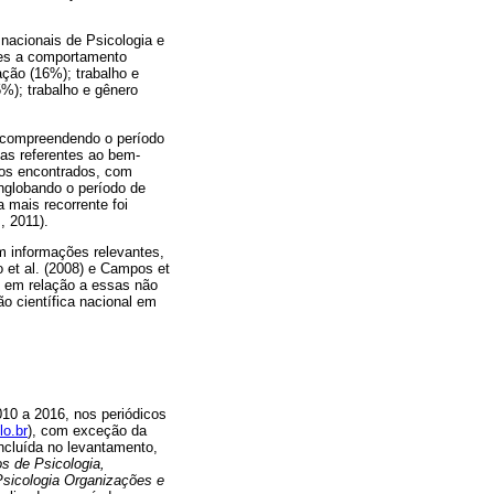
 nacionais de Psicologia e
tes a comportamento
ação (16%); trabalho e
5%); trabalho e gênero
, compreendendo o período
cas referentes ao bem-
gos encontrados, com
englobando o período de
 mais recorrente foi
, 2011).
m informações relevantes,
 et al. (2008) e Campos et
es em relação a essas não
o científica nacional em
10 a 2016, nos periódicos
lo.br
), com exceção da
 incluída no levantamento,
s de Psicologia,
 Psicologia Organizações e