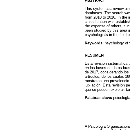
ABSTRACT
This systematic review aim
databases. The search was 
from 2010 to 2016. In the in
classification was establi
the expense of others, suc
been studied by this area i
psychologists in the field 
Keywords:
psychology of w
RESUMEN
Esta revisión sistemática 
en las bases de datos bras
de 2017, considerando los 
artículos, de los cuales 18
mostraron una prevalencia 
jubilación. Esta revisión p
que se pueden explorar, ta
Palabras-clave:
psicología 
A Psicologia Organizacion