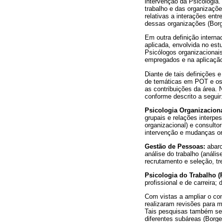
intervenção da Psicologia
trabalho e das organizaçõ
relativas a interações en
dessas organizações (Bor
Em outra definição interna
aplicada, envolvida no es
Psicólogos organizacionai
empregados e na aplicação
Diante de tais definições
de temáticas em POT e os 
as contribuições da área.
conforme descrito a seguir
Psicologia Organizaciona
grupais e relações interpe
organizacional) e consultor
intervenção e mudanças or
Gestão de Pessoas:
abarc
análise do trabalho (anális
recrutamento e seleção, t
Psicologia do Trabalho (
profissional e de carreira
Com vistas a ampliar o c
realizaram revisões para 
Tais pesquisas também se 
diferentes subáreas (Borge