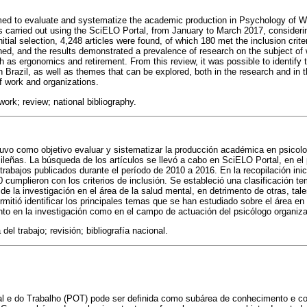
ed to evaluate and systematize the academic production in Psychology of Wo
carried out using the SciELO Portal, from January to March 2017, consideri
itial selection, 4,248 articles were found, of which 180 met the inclusion crite
shed, and the results demonstrated a prevalence of research on the subject of 
h as ergonomics and retirement. From this review, it was possible to identify
n Brazil, as well as themes that can be explored, both in the research and in t
of work and organizations.
ork; review; national bibliography.
tuvo como objetivo evaluar y sistematizar la producción académica en psicolo
ileñas. La búsqueda de los artículos se llevó a cabo en SciELO Portal, en el
trabajos publicados durante el período de 2010 a 2016. En la recopilación inic
0 cumplieron con los criterios de inclusión. Se estableció una clasificación te
de la investigación en el área de la salud mental, en detrimento de otras, ta
ermitió identificar los principales temas que se han estudiado sobre el área en
nto en la investigación como en el campo de actuación del psicólogo organizac
del trabajo; revisión; bibliografía nacional.
al e do Trabalho (POT) pode ser definida como subárea de conhecimento e 