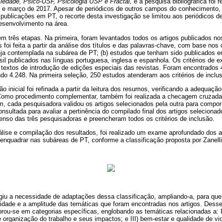
ciedade, Psico-USF, Psicologia USP e Fractal,
e a pesquisa bibliográfica foi r
o e março de 2017. Apesar de periódicos de outros campos do conhecimento,
publicações em PT, o recorte desta investigação se limitou aos periódicos de
desenvolvimento na área.
 em três etapas. Na primeira, foram levantados todos os artigos publicados no
 foi feita a partir da análise dos títulos e das palavras-chave, com base nos c
ja contemplada na subárea de PT; (b) estudos que tenham sido publicados en
il publicados nas línguas portuguesa, inglesa e espanhola. Os critérios de 
 textos de introdução de edições especiais das revistas. Foram encontrados 4
do 4.248. Na primeira seleção, 250 estudos atenderam aos critérios de inclu
o inicial foi refinada a partir da leitura dos resumos, verificando a adequaçã
 Como procedimento complementar, também foi realizada a checagem cruzada 
, cada pesquisadora validou os artigos selecionados pela outra para compor 
onsultada para avaliar a pertinência do compilado final dos artigos selecionad
enso das três pesquisadoras e preencheram todos os critérios de inclusão.
álise e compilação dos resultados, foi realizado um exame aprofundado dos ar
e enquadrar nas subáreas de PT, conforme a classificação proposta por Zanelli 
rgiu a necessidade de adaptações dessa classificação, ampliando-a, para que
ade e a amplitude das temáticas que foram encontradas nos artigos. Desse m
brou-se em categorias específicas, englobando as temáticas relacionadas a: 
 e organização do trabalho e seus impactos; e III) bem-estar e qualidade de vi