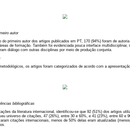
meiro autor
 do primeiro autor dos artigos publicados em PT, 170 (94%) foram de autoria
 áreas de formação. Também foi evidenciada pouca interface multidisciplinar
ram diálogo com outras disciplinas por meio de produção conjunta.
s
etodológicos, os artigos foram categorizados de acordo com a apresentação
ências bibliográficas
ações da literatura internacional, identificou-se que 92 (51%) dos artigos uti
m seu universo de citações, 47 (26%), entre 30 e 60%, e 41 (23%), entre 60 e
lizaram citações internacionais, menos de 50% delas eram atualizadas (menos
os.