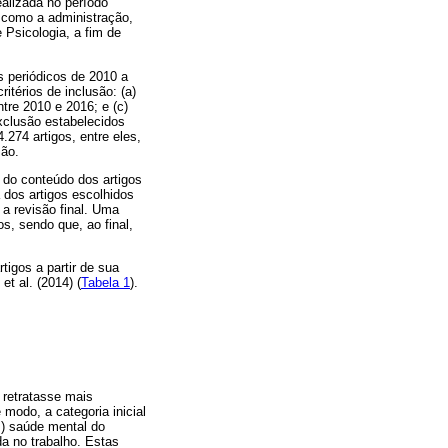
ealizada no período
 como a administração,
 Psicologia, a fim de
s periódicos de 2010 a
ritérios de inclusão: (a)
tre 2010 e 2016; e (c)
exclusão estabelecidos
.274 artigos, entre eles,
são.
o do conteúdo dos artigos
dos artigos escolhidos
a revisão final. Uma
os, sendo que, ao final,
tigos a partir de sua
et al. (2014) (
Tabela 1
).
 retratasse mais
odo, a categoria inicial
I) saúde mental do
da no trabalho. Estas