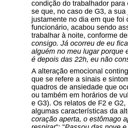
condição do trabalhador para 
se que, no caso de G3, a sua 
justamente no dia em que foi 
funcionário, acabou sendo ass
trabalhar à noite, conforme de
consigo. Já ocorreu de eu fic
alguém no meu lugar porque e
é depois das 22h, eu não cons
A alteração emocional conting
que se refere a sinais e sin
quadros de ansiedade que oco
ou também em horários de vul
e G3). Os relatos de F2 e G2,
algumas características da al
coração aperta, o estômago ap
respirar
"; "
Passou das nove e 