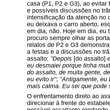
casa (P1, P2 e G3), ao evitar 
e possíveis discussões no trân
intensificação da atenção no
eu deixava o carro aberto, esq
em dia, não. Hoje em dia, eu
procuro sempre olhar as porta
relatos de P2 e G3 demonstra
a festas e a discussões no tr
assalto:
"Depois
[do assalto]
e
eu desmaiei porque tinha mui
do assalto, de muita gente, d
eu evito ir"
;
"Antigamente, eu 
mais calma. Eu sei que pode s
O enfrentamento direto ao ass
direcionar à frente do estabe
possível assaltante rondando