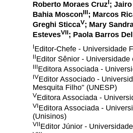
I
Roberto Moraes Cruz
; Jair
III
Bahia Moscon
; Marcos Ric
V
Greghi Sticca
; Mary Sandra
VII
Esteves
; Paola Barros De
I
Editor-Chefe - Universidade 
II
Editor Sênior - Universidade 
III
Editora Associada - Univer
IV
Editor Associado - Universid
Mesquita Filho" (UNESP)
V
Editora Associada - Univers
VI
Editora Associada - Univers
(Unisinos)
VII
Editor Júnior - Universidad