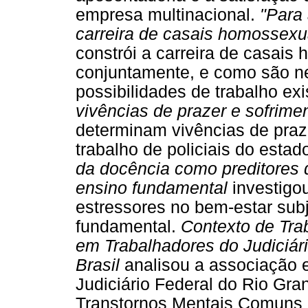
empresa multinacional.
"Para 
carreira de casais homossex
constrói a carreira de casais 
conjuntamente, e como são neg
possibilidades de trabalho ex
vivências de prazer e sofrime
determinam vivências de praze
trabalho de policiais do esta
da docência como preditores 
ensino fundamental
investigo
estressores no bem-estar sub
fundamental.
Contexto de Tra
em Trabalhadores do Judiciár
Brasil
analisou a associação e
Judiciário Federal do Rio Gra
Transtornos Mentais Comuns