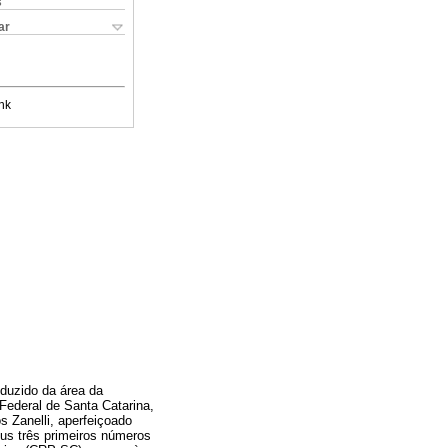
s
ar
nk
duzido da área da
Federal de Santa Catarina,
 Zanelli, aperfeiçoado
us três primeiros números