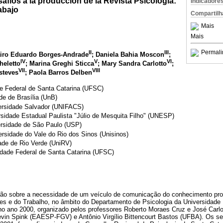
fíos a la producción de la Revista Psicología:
Indicadore
abajo
Compartilh
Mais
Mais
Permali
II
III
airo Eduardo Borges-Andrade
; Daniela Bahia Moscon
;
IV
V
VI
heletto
; Marina Greghi Sticca
; Mary Sandra Carlotto
;
VII
VIII
steves
; Paola Barros Delben
de Federal de Santa Catarina (UFSC)
de de Brasília (UnB)
versidade Salvador (UNIFACS)
rsidade Estadual Paulista "Júlio de Mesquita Filho" (UNESP)
ersidade de São Paulo (USP)
ersidade do Vale do Rio dos Sinos (Unisinos)
dade de Rio Verde (UniRV)
sidade Federal de Santa Catarina (UFSC)
ão sobre a necessidade de um veículo de comunicação do conhecimento pro
es e do Trabalho, no âmbito do Departamento de Psicologia da Universidade 
o ano 2000, organizado pelos professores Roberto Moraes Cruz e José Carlos
evin Spink (EAESP-FGV) e Antônio Virgílio Bittencourt Bastos (UFBA). Os se