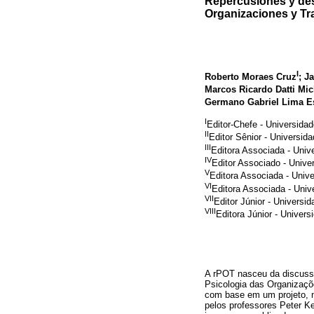
Repercusiones y desa
Organizaciones y Tr
I
Roberto Moraes Cruz
; J
Marcos Ricardo Datti Mic
Germano Gabriel Lima E
I
Editor-Chefe - Universida
II
Editor Sênior - Universida
III
Editora Associada - Uni
IV
Editor Associado - Unive
V
Editora Associada - Univ
VI
Editora Associada - Univ
VII
Editor Júnior - Universi
VIII
Editora Júnior - Univer
A rPOT nasceu da discuss
Psicologia das Organizaçõ
com base em um projeto, n
pelos professores Peter K