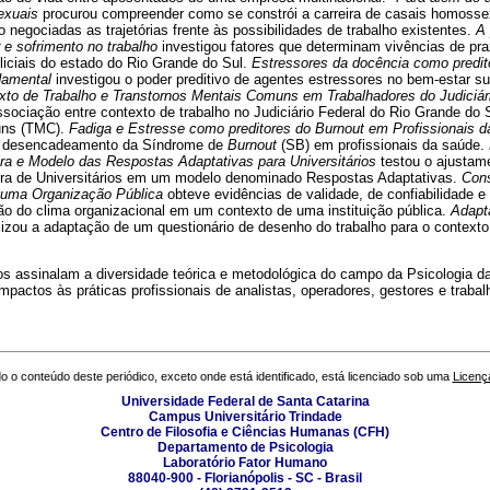
sexuais
procurou compreender como se constrói a carreira de casais homossex
negociadas as trajetórias frente às possibilidades de trabalho existentes.
A 
r e sofrimento no trabalho
investigou fatores que determinam vivências de pra
oliciais do estado do Rio Grande do Sul.
Estressores da docência como predit
ndamental
investigou o poder preditivo de agentes estressores no bem-estar s
xto de Trabalho e Transtornos Mentais Comuns em Trabalhadores do Judiciár
ssociação entre contexto de trabalho no Judiciário Federal do Rio Grande do 
uns (TMC).
Fadiga e Estresse como preditores do Burnout em Profissionais 
no desencadeamento da Síndrome de
Burnout
(SB) em profissionais da saúde.
ra e Modelo das Respostas Adaptativas para Universitários
testou o ajustam
ira de Universitários em um modelo denominado Respostas Adaptativas.
Cons
 uma Organização Pública
obteve evidências de validade, de confiabilidade e 
ão do clima organizacional em um contexto de uma instituição pública.
Adapt
izou a adaptação de um questionário de desenho do trabalho para o contexto 
os assinalam a diversidade teórica e metodológica do campo da Psicologia d
mpactos às práticas profissionais de analistas, operadores, gestores e traba
o o conteúdo deste periódico, exceto onde está identificado, está licenciado sob uma
Licenç
Universidade Federal de Santa Catarina
Campus Universitário Trindade
Centro de Filosofia e Ciências Humanas (CFH)
Departamento de Psicologia
Laboratório Fator Humano
88040-900 - Florianópolis - SC - Brasil