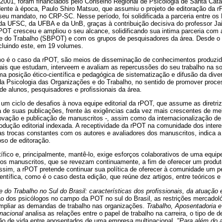
2001, foram financiados pelo Conselho Regional de Psicologia de Santa Cata
idente à época, Paulo Shiro Matsuo, que assumiu o projeto de editoração da 
m seu mandato, no CRP-SC. Nesse período, foi solidificada a parceria entre o
a UFSC, da UFBA e da UnB, graças à contribuição decisiva do professor Ja
OT cresceu e ampliou o seu alcance, solidificando sua intima parceria com 
 e do Trabalho (SBPOT) e com os grupos de pesquisadores da área. Desde o 
cluindo este, em 19 volumes.
omo é o caso da rPOT, são meios de disseminação de conhecimentos produzido
nais que estudam, interveem e avaliam as repercussões do seu trabalho na s
a posição ético-científica e pedagógica de sistematização e difusão da dive
 da Psicologia das Organizações e do Trabalho, no sentido de promover proce
de alunos, pesquisadores e profissionais da área.
 um ciclo de desafios à nova equipe editorial da rPOT, que assume as diretr
ca de suas publicações, frente às exigências cada vez mais crescentes de melh
ovação e publicação de manuscritos -, assim como da internacionalização de
odução editorial indexada. A receptividade da rPOT na comunidade dos inte
s trocas constantes com os autores e avaliadores dos manuscritos, indica 
oso de editoração.
ífico e, principalmente, mantê-lo, exige esforços colaborativos de uma equipe 
dos manuscritos, que se revezam continuamente, a fim de oferecer um produto
ssim, a rPOT pretende continuar sua política de oferecer à comunidade um p
entífica, como é o caso desta edição, que reúne dez artigos, entre teóricos e
e do Trabalho no Sul do Brasil: características dos profissionais, da atuação
o dos psicólogos no campo da POT no sul do Brasil, as restrições mercadoló
ampliar as demandas de trabalho nas organizações.
Trabalho, Aposentadoria 
nacional
analisa as relações entre o papel de trabalho na carreira, o tipo de 
ção de vida entre aposentados de uma empresa multinacional.
"Para além do ar