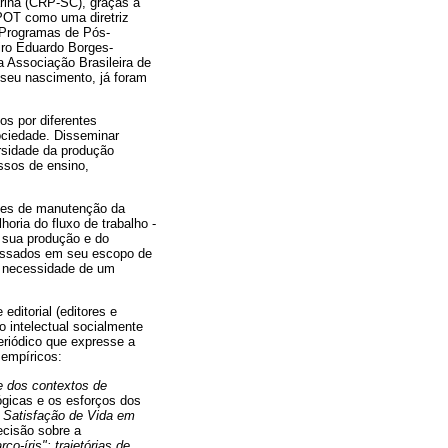
rina (CRP-SC), graças à
rPOT como uma diretriz
s Programas de Pós-
iro Eduardo Borges-
a Associação Brasileira de
seu nascimento, já foram
s por diferentes
ociedade. Disseminar
rsidade da produção
ssos de ensino,
izes de manutenção da
oria do fluxo de trabalho -
 sua produção e do
ressados em seu escopo de
a necessidade de um
editorial (editores e
 intelectual socialmente
eriódico que expresse a
 empíricos:
 e dos contextos de
gicas e os esforços dos
e Satisfação de Vida em
decisão sobre a
co-íris": trajetórias de