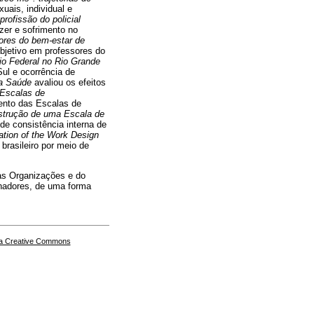
uais, individual e
profissão do policial
zer e sofrimento no
ores do bem-estar de
ubjetivo em professores do
io Federal no Rio Grande
Sul e ocorrência de
da Saúde
avaliou os efeitos
Escalas de
ento das Escalas de
trução de uma Escala de
de consistência interna de
ation of the Work Design
brasileiro por meio de
as Organizações e do
lhadores, de uma forma
a Creative Commons