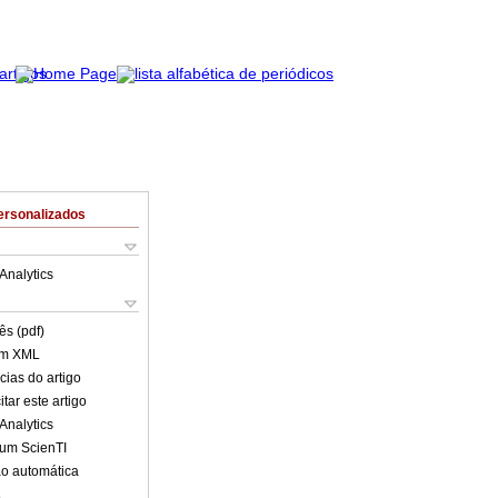
ersonalizados
Analytics
ês (pdf)
em XML
cias do artigo
tar este artigo
Analytics
lum ScienTI
o automática