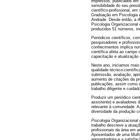
impressos, publicados em 
sensibilidade do seu pres
científico-profissional, e
Graduação em Psicologia d
Andrade. Desde então, a rP
Psicologia Organizacional
produzidos 51 números, in
Periódicos científicos, c
pesquisadores e profissio
conhecimentos implica num
científica afeta ao campo
capacitação e atualização 
Neste ano, iniciamos mais
qualidade técnico-científi
submissão, avaliação, apr
aumento de citações da pr
publicações, assim como a
trabalho diligente e cuidad
Produzir um periódico cient
assistente) e avaliadores 
relevante à comunidade. A
diversidade da produção ci
Psicologia Organizacional 
trabalho
descreve a atuaçã
profissionais da área em 
Aposentados de uma Multi
aposentadoria e a satisfa