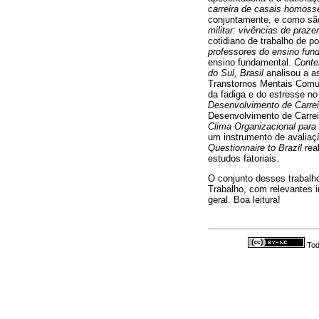
carreira de casais homos
conjuntamente, e como são 
militar: vivências de praze
cotidiano de trabalho de p
professores do ensino fu
ensino fundamental.
Conte
do Sul, Brasil
analisou a a
Transtornos Mentais Com
da fadiga e do estresse 
Desenvolvimento de Carrei
Desenvolvimento de Carre
Clima Organizacional para
um instrumento de avaliaç
Questionnaire to Brazil
real
estudos fatoriais.
O conjunto desses trabalh
Trabalho, com relevantes i
geral. Boa leitura!
Tod