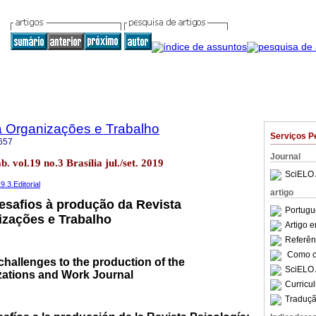
a Organizações e Trabalho
Serviços P
657
Journal
b. vol.19 no.3 Brasília jul./set. 2019
SciELO 
9.3.Editorial
artigo
esafios à produção da Revista
Portugu
izações e Trabalho
Artigo 
Referên
Como ci
hallenges to the production of the
SciELO 
zations and Work Journal
Curricu
Traduçã