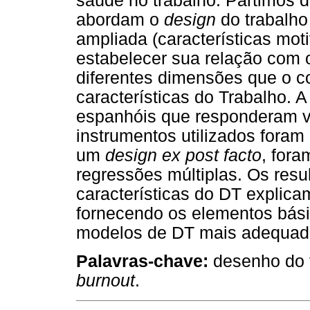
saúde no trabalho. Partimos 
abordam o
design
do trabalho
ampliada (características moti
estabelecer sua relação com
diferentes dimensões que o c
características do Trabalho. 
espanhóis que responderam v
instrumentos utilizados fora
um
design ex post facto
, fora
regressões múltiplas. Os res
características do DT explic
fornecendo os elementos bás
modelos de DT mais adequado
Palavras-chave:
desenho do t
burnout
.