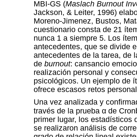
MBI-GS (
Maslach Burnout Inv
Jackson, & Leiter, 1996) ela
Moreno-Jimenez, Bustos, Matal
cuestionario consta de 21 ít
nunca 1 a siempre 5. Los íte
antecedentes, que se divide en
antecedentes de la tarea, de 
de
burnout
: cansancio emocion
realización personal y consecu
psicológicos. Un ejemplo de í
ofrece escasos retos personal
Una vez analizada y confirmad
α
través de la prueba
de Cronb
primer lugar, los estadísticos
se realizaron análisis de corr
grado de relación lineal existe