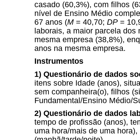
casado (60,3%), com filhos (
nível de Ensino Médio complet
67 anos (
M
= 40,70;
DP
= 10,
laborais, a maior parcela dos
mesma empresa (38,8%), enq
anos na mesma empresa.
Instrumentos
1) Questionário de dados s
itens sobre Idade (anos), sit
sem companheira(o), filhos (s
Fundamental/Ensino Médio/Su
2) Questionário de dados lab
tempo de profissão (anos), t
uma hora/mais de uma hora), 
(manhã/tarde/noite).