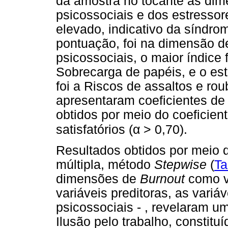
da amostra no tocante às dim
psicossociais e dos estressor
elevado, indicativo da síndro
pontuação, foi na dimensão d
psicossociais, o maior índice
Sobrecarga de papéis, e o es
foi a Riscos de assaltos e r
apresentaram coeficientes de 
obtidos por meio do coeficien
α
satisfatórios (
> 0,70).
Resultados obtidos por meio d
múltipla, método
Stepwise
(
Ta
dimensões de
Burnout
como v
variáveis preditoras, as variá
psicossociais - , revelaram u
Ilusão pelo trabalho, constitu