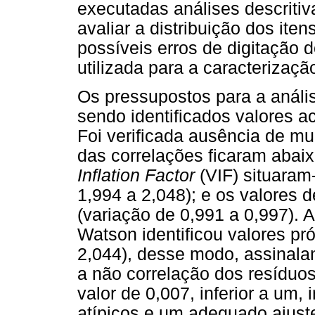
executadas análises descritiv
avaliar a distribuição dos it
possíveis erros de digitação d
utilizada para a caracterizaçã
Os pressupostos para a anális
sendo identificados valores a
Foi verificada ausência de mul
das correlações ficaram abaix
Inflation Factor
(VIF) situaram
1,994 a 2,048); e os valores d
(variação de 0,991 a 0,997). A
Watson identificou valores pr
2,044), desse modo, assinala
a não correlação dos resíduo
valor de 0,007, inferior a um, 
atípicos e um adequado ajust