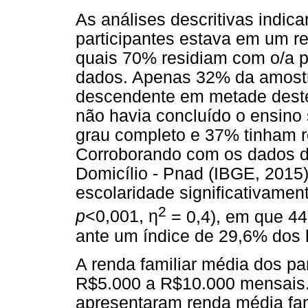
As análises descritivas indi
participantes estava em um r
quais 70% residiam com o/a p
dados. Apenas 32% da amostra
descendente em metade deste
não havia concluído o ensino 
grau completo e 37% tinham r
Corroborando com os dados d
Domicílio - Pnad (IBGE, 2015
escolaridade significativamen
2
η
p
<0,001,
= 0,4), em que 4
ante um índice de 29,6% dos
A renda familiar média dos par
R$5.000 a R$10.000 mensais. 
apresentaram renda média fami