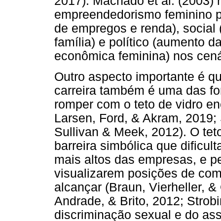
2017). Machado et al. (2003) 
empreendedorismo feminino p
de empregos e renda), social (
família) e político (aumento 
econômica feminina) nos cená
Outro aspecto importante é q
carreira também é uma das f
romper com o teto de vidro e
Larsen, Ford, & Akram, 2019; 
Sullivan & Meek, 2012). O tet
barreira simbólica que dificu
mais altos das empresas, e p
visualizarem posições de com
alcançar (Braun, Vierheller, &
Andrade, & Brito, 2012; Strob
discriminação sexual e do ass