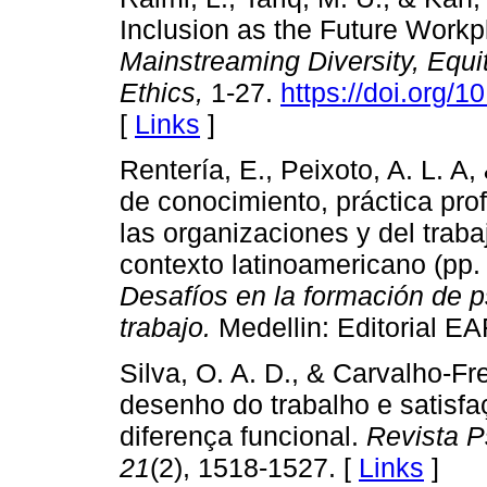
Inclusion as the Future Workp
Mainstreaming Diversity, Equi
Ethics,
1-27.
https://doi.org/
[
Links
]
Rentería, E., Peixoto, A. L. A
de conocimiento, práctica pro
las organizaciones y del traba
contexto latinoamericano (pp. 
Desafíos en la formación de p
trabajo.
Medellin: Editorial EA
Silva, O. A. D., & Carvalho-Fre
desenho do trabalho e satisf
diferença funcional.
Revista P
21
(2), 1518-1527. [
Links
]