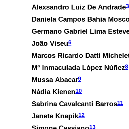
3
Alexsandro Luiz De Andrade
Daniela Campos Bahia Mosc
Germano Gabriel Lima Estev
6
João Viseu
Marcos Ricardo Datti Michele
8
Mª Inmaculada López Núñez
9
Mussa Abacar
10
Nádia Kienen
11
Sabrina Cavalcanti Barros
12
Janete Knapik
13
Simone Cassiano