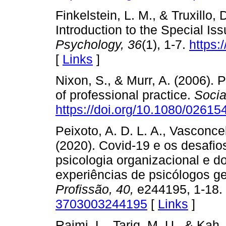
Finkelstein, L. M., & Truxillo
Introduction to the Special Is
Psychology, 36
(1), 1-7.
https:
[
Links
]
Nixon, S., & Murr, A. (2006). 
of professional practice.
Socia
https://doi.org/10.1080/026
Peixoto, A. D. L. A., Vasconcel
(2020). Covid-19 e os desafio
psicologia organizacional e d
experiências de psicólogos g
Profissão, 40,
e244195, 1-18.
3703003244195
[
Links
]
Raimi, L., Tariq, M. U., & Kah,