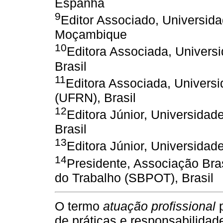
Espanha
9
Editor Associado, Universi
Moçambique
10
Editora Associada, Univers
Brasil
11
Editora Associada, Univers
(UFRN), Brasil
12
Editora Júnior, Universidad
Brasil
13
Editora Júnior, Universidade
14
Presidente, Associação Bras
do Trabalho (SBPOT), Brasil
O termo
atuação profissional
p
de práticas e responsabilida