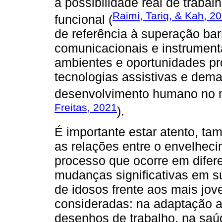
à possibilidade real de traba
Raimi, Tariq, & Kah, 2
funcional (
de referência à superação barr
comunicacionais e instrumenta
ambientes e oportunidades pr
tecnologias assistivas e dema
desenvolvimento humano no m
Freitas, 2021
).
É importante estar atento, ta
as relações entre o envelheci
processo que ocorre em difer
mudanças significativas em su
de idosos frente aos mais jo
consideradas: na adaptação a
desenhos de trabalho, na saúd