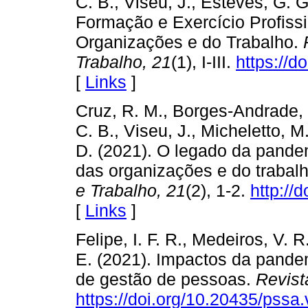
C. B., Viseu, J., Esteves, G. G.
Formação e Exercício Profiss
Organizações e do Trabalho.
Trabalho, 21
(1), I-III.
https://d
[
Links
]
Cruz, R. M., Borges-Andrade, 
C. B., Viseu, J., Micheletto, M
D. (2021). O legado da pande
das organizações e do trabal
e Trabalho, 21
(2), 1-2.
http://
[
Links
]
Felipe, I. F. R., Medeiros, V. 
E. (2021). Impactos da pande
de gestão de pessoas.
Revist
https://doi.org/10.20435/pssa