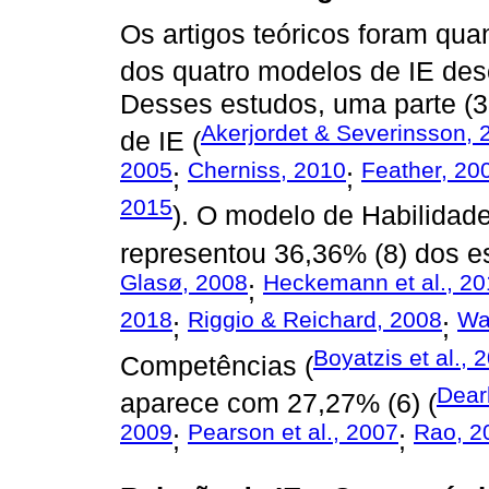
Os artigos teóricos foram quan
dos quatro modelos de IE des
Desses estudos, uma parte (3
Akerjordet & Severinsson, 
de IE (
2005
Cherniss, 2010
Feather, 20
;
;
2015
). O modelo de Habilidade
representou 36,36% (8) dos e
Glasø, 2008
Heckemann et al., 2
;
2018
Riggio & Reichard, 2008
Wal
;
;
Boyatzis et al., 
Competências (
Dear
aparece com 27,27% (6) (
2009
Pearson et al., 2007
Rao, 2
;
;