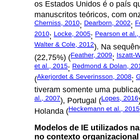
os Estados Unidos é o país q
manuscritos teóricos, com on
Cherniss, 2010
Dearborn, 2002
F
;
;
2010
Locke, 2005
Pearson et al.
;
;
Walter & Cole, 2012
). Na sequên
Feather, 2009
Iszatt-
(22,75%) (
;
et al., 2015
Redmond & Dolan, 20
;
Akerjordet & Severinsson, 2008
G
(
;
tiveram somente uma publicaç
al., 2007
Lopes, 2016
), Portugal (
Heckemann et al., 2015
Holanda (
Modelos de IE utilizados na
no contexto organizacional