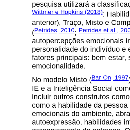
pesquisa utilizará a classific
Wittmer e Hopkins (2018)
: Habili
anterior), Traço, Misto e Com
Petrides, 2010
Petrides et al., 20
(
;
autopercepções emocionais i
personalidade do indivíduo e
fatores principais: bem-estar, 
emocionalidade.
Bar-On, 1997
No modelo Misto (
IE e a Inteligência Social c
incluir outros construtos com
como a habilidade da pessoa 
emocionais do ambiente, abra
autoexpressão, habilidades i