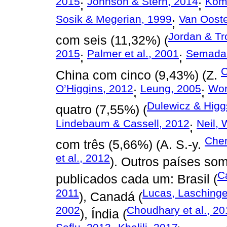
2015
Johnson & Stern, 2014
Koma
;
;
Sosik & Megerian, 1999
Van Ooste
;
Jordan & Tr
com seis (11,32%) (
2015
Palmer et al., 2001
Semadar 
;
;
C
China com cinco (9,43%) (Z.
O’Higgins, 2012
Leung, 2005
Won
;
;
Dulewicz & Higg
quatro (7,55%) (
Lindebaum & Cassell, 2012
Neil, 
;
Chen
com três (5,66%) (A. S.-y.
et al., 2012
). Outros países so
C
publicados cada um: Brasil (
2011
Lucas, Laschinge
), Canadá (
2002
Choudhary et al., 2
), Índia (