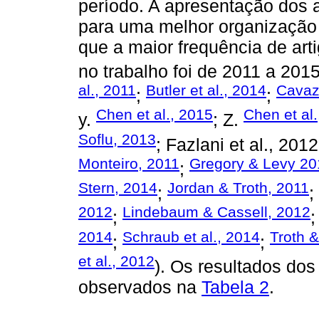
período. A apresentação dos a
para uma melhor organização e
que a maior frequência de art
no trabalho foi de 2011 a 2015
al., 2011
Butler et al., 2014
Cavazo
;
;
Chen et al., 2015
Chen et al
y.
; Z.
Soflu, 2013
; Fazlani et al., 201
Monteiro, 2011
Gregory & Levy 20
;
Stern, 2014
Jordan & Troth, 2011
;
;
2012
Lindebaum & Cassell, 2012
;
2014
Schraub et al., 2014
Troth 
;
;
et al., 2012
). Os resultados do
observados na
Tabela 2
.