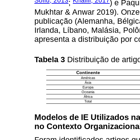
Soflu, 2013
Khalili, 2017
;
) e Paqui
Mukhtar & Anwar 2019). Onze
publicação (Alemanha, Bélgic
Irlanda, Líbano, Malásia, Polô
apresenta a distribuição por c
Tabela 3
Distribuição de arti
Continente
Américas
Ásia
Europa
Oceania
África
Total
Modelos de IE Utilizados n
no Contexto Organizaciona
Foram identificados artigos 