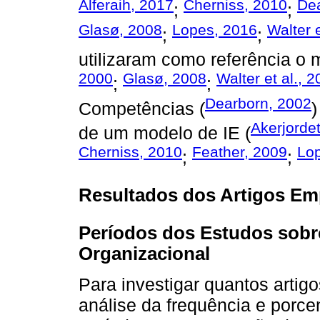
Alferaih, 2017
Cherniss, 2010
Dea
;
;
Glasø, 2008
Lopes, 2016
Walter e
;
;
utilizaram como referência o 
2000
Glasø, 2008
Walter et al., 
;
;
Dearborn, 2002
Competências (
Akerjorde
de um modelo de IE (
Cherniss, 2010
Feather, 2009
Lo
;
;
Resultados dos Artigos Em
Períodos dos Estudos sobre
Organizacional
Para investigar quantos artig
análise da frequência e porce