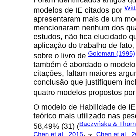
Wit
modelos de IE citados por
apresentaram mais de um mode
mencionaram nenhum dos quat
estudos, não fica elucidado 
aplicação do trabalho de fat
Goleman (1995)
sobre o livro de
também é abordado o modelo 
citações, faltam maiores arg
conclusão que justifiquem inc
quatro modelos propostos po
O modelo de Habilidade de IE
teórico mais utilizado nas p
Baczyńska & Thorn
58,49% (31) (
Chen et al., 2015
Chen et al., 