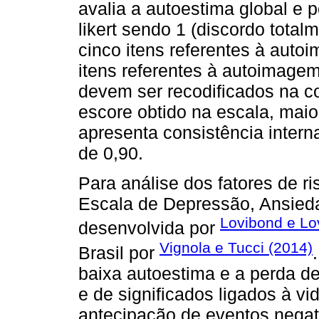
avalia a autoestima global e p
likert sendo 1 (discordo total
cinco itens referentes à auto
itens referentes à autoimage
devem ser recodificados na co
escore obtido na escala, maio
apresenta consistência inter
de 0,90.
Para análise dos fatores de ri
Escala de Depressão, Ansied
Lovibond e Lo
desenvolvida por
Vignola e Tucci (2014)
Brasil por
baixa autoestima e a perda de
e de significados ligados à v
antecipação de eventos negat