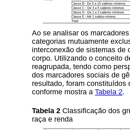
Classe B - De 5 a 15 salários-mínimos
Classe C - De 3 a 5 salários-mínimos
Classe D - De 1 a 3 salários-mínimos
Classe E - Até 1 salário-mínimo
Total
Ao se analisar os marcadores
categorias mutuamente exclusi
interconexão de sistemas d
corpo. Utilizando o conceito d
reagrupada, tendo como persp
dos marcadores sociais de gê
resultado, foram constituídos
conforme mostra a
Tabela 2
.
Tabela 2
Classificação dos gr
raça e renda