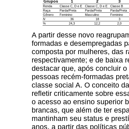
Grupos
1
2
3
Renda
Classe C, D e E
Classe C, D e E
Classe B
Raça
Parda/Preta
Parda/Preta
Parda/Preta
Gênero
Feminino
Masculino
Feminino
N
36
18
3
%
24,3
12,2
2,0
A partir desse novo reagrupa
formadas e desempregadas pa
composta por mulheres, das r
respectivamente; e de baixa r
destacar que, após concluir o
pessoas recém-formadas preta
classe social A. O conceito d
refletir criticamente sobre es
o acesso ao ensino superior bra
brancas, que além de ter esp
mantinham seu status e prestí
anos, a partir das políticas p