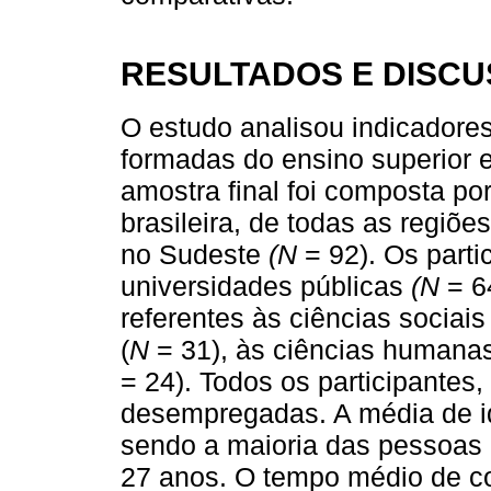
RESULTADOS E DISC
O estudo analisou indicadore
formadas do ensino superior 
amostra final foi composta p
brasileira, de todas as regiõe
no Sudeste
(N
= 92). Os part
universidades públicas
(N
= 6
referentes às ciências sociai
(
N
= 31), às ciências humana
= 24). Todos os participante
desempregadas. A média de i
sendo a maioria das pessoas p
27 anos. O tempo médio de co