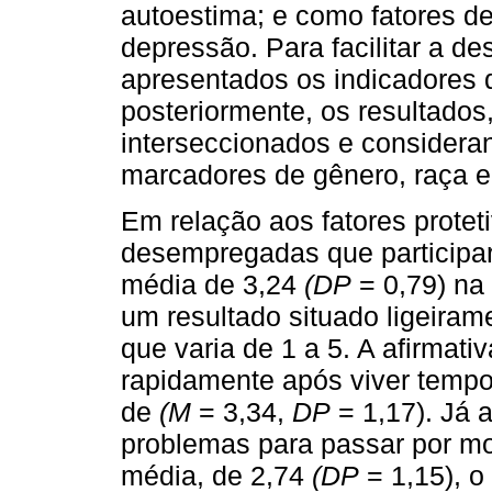
autoestima; e como fatores de
depressão. Para facilitar a de
apresentados os indicadores de
posteriormente, os resultado
interseccionados e considera
marcadores de gênero, raça e
Em relação aos fatores prote
desempregadas que participa
média de 3,24
(DP
= 0,79) na 
um resultado situado ligeira
que varia de 1 a 5. A afirmat
rapidamente após viver tempo
de
(M
= 3,34,
DP
= 1,17). Já 
problemas para passar por mo
média, de 2,74
(DP
= 1,15), o