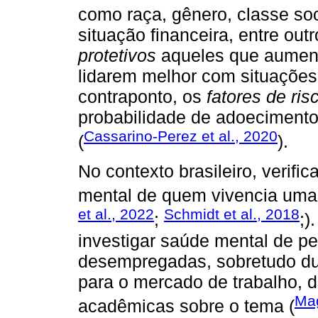
como raça, gênero, classe soci
situação financeira, entre ou
protetivos
aqueles que aument
lidarem melhor com situaçõe
contraponto, os
fatores de ris
probabilidade de adoecimentos
Cassarino-Perez et al., 2020
(
).
No contexto brasileiro, verifi
mental de quem vivencia uma
et al., 2022
Schmidt et al., 2018
;
;)
investigar saúde mental de 
desempregadas, sobretudo dur
para o mercado de trabalho, 
Ma
acadêmicas sobre o tema (