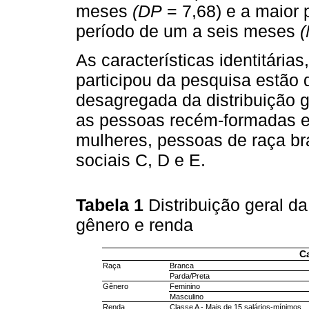
meses
(DP
= 7,68) e a maior
período de um a seis meses
(
As características identitária
participou da pesquisa estão 
desagregada da distribuição g
as pessoas recém-formadas e
mulheres, pessoas de raça bra
sociais C, D e E.
Tabela 1
Distribuição geral d
gênero e renda
Ca
Raça
Branca
Parda/Preta
Gênero
Feminino
Masculino
Renda
Classe A - Mais de 15 salários-mínimos