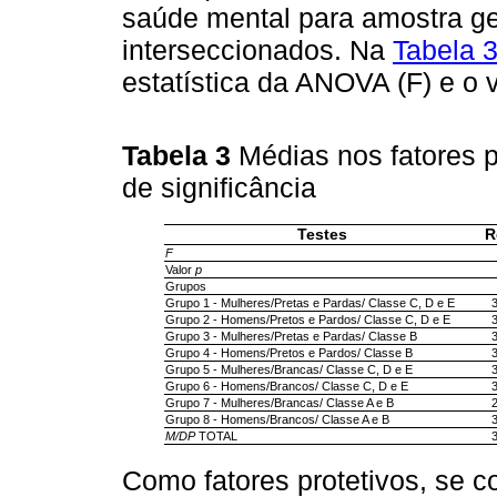
saúde mental para amostra ge
interseccionados. Na
Tabela 
estatística da ANOVA (F) e o v
Tabela 3
Médias nos fatores p
de significância
Testes
R
F
Valor
p
Grupos
Grupo 1 - Mulheres/Pretas e Pardas/ Classe C, D e E
3
Grupo 2 - Homens/Pretos e Pardos/ Classe C, D e E
3
Grupo 3 - Mulheres/Pretas e Pardas/ Classe B
3
Grupo 4 - Homens/Pretos e Pardos/ Classe B
3
Grupo 5 - Mulheres/Brancas/ Classe C, D e E
3
Grupo 6 - Homens/Brancos/ Classe C, D e E
3
Grupo 7 - Mulheres/Brancas/ Classe A e B
2
Grupo 8 - Homens/Brancos/ Classe A e B
3
M/DP
TOTAL
3
Como fatores protetivos, se co