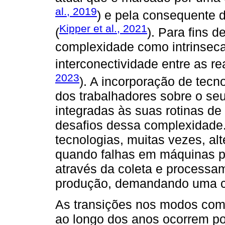
al., 2019
) e pela consequente 
Kipper et al., 2021
(
). Para fins 
complexidade como intrinsec
interconectividade entre as rea
2023
). A incorporação de tecn
dos trabalhadores sobre o se
integradas às suas rotinas d
desafios dessa complexidade.
tecnologias, muitas vezes, al
quando falhas em máquinas pa
através da coleta e processa
produção, demandando uma co
As transições nos modos com
ao longo dos anos ocorrem por