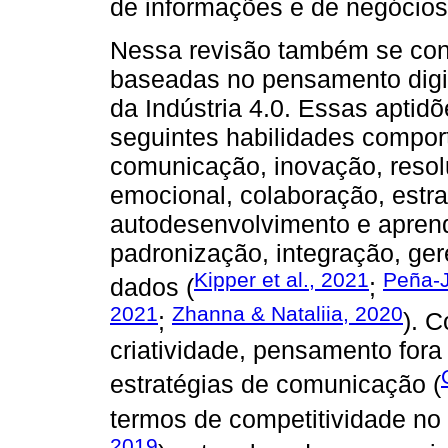
de informações e de negócios
Nessa revisão também se cons
baseadas no pensamento digit
da Indústria 4.0. Essas aptid
seguintes habilidades comport
comunicação, inovação, resol
emocional, colaboração, estra
autodesenvolvimento e aprend
padronização, integração, ge
Kipper et al., 2021
Peña-J
dados (
;
2021
Zhanna & Nataliia, 2020
;
). 
criatividade, pensamento fora 
estratégias de comunicação (
termos de competitividade no
2019