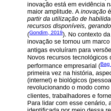
inovação está em evidência n
maior amplitude. A
inovação
é
partir da utilização de habili
recursos disponíveis, gerando
Gondim, 2019
(
). No contexto da
inovação se tornou um marco 
antigas evoluíram para versõe
Novos recursos tecnológicos d
Bag 
performance empresarial (
primeira vez na história, aspec
(internet) e biológicos (pesso
revolucionando o modo como 
clientes, trabalhadores e forn
Para lidar com esse cenário, a
identificada por meio dessa r