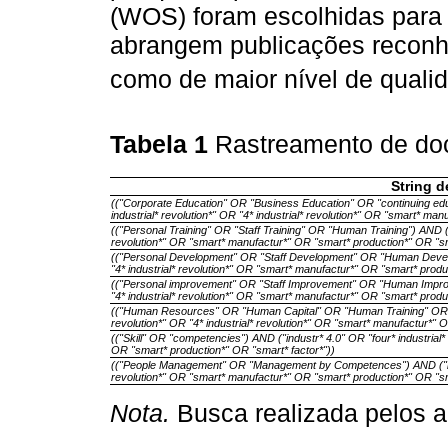
(WOS) foram escolhidas para 
abrangem publicações reconhe
como de maior nível de qualid
Tabela 1
Rastreamento de d
String 
(("Corporate Education" OR "Business Education" OR "continuing educa
industrial* revolution*" OR "4* industrial* revolution*" OR "smart* ma
(("Personal Training" OR "Staff Training" OR "Human Training") AND ("i
revolution*" OR "smart* manufactur*" OR "smart* production*" OR "sm
(("Personal Development" OR "Staff Development" OR "Human Developm
"4* industrial* revolution*" OR "smart* manufactur*" OR "smart* produ
(("Personal improvement" OR "Staff Improvement" OR "Human Improvem
"4* industrial* revolution*" OR "smart* manufactur*" OR "smart* produ
(("Human Resources" OR "Human Capital" OR "Human Training" OR "H
revolution*" OR "4* industrial* revolution*" OR "smart* manufactur*" 
(("Skill" OR "competencies") AND ("industr* 4.0" OR "four* industrial*
OR "smart* production*" OR "smart* factor*"))
(("People Management" OR "Management by Competences") AND ("indust
revolution*" OR "smart* manufactur*" OR "smart* production*" OR "sm
Nota.
Busca realizada pelos a