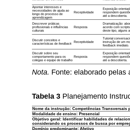
Apontar interesses e
Exposição orientad
necessidades de ajuda ao
Receptividade
respondem questões
longo do processo de
até a descoberta.
aprendizagem
Descrever práticas
Dramatização: abor
profissionais e influências
Resposta
acordo com scripts
culturais
deste tipo, alguns
Tutorial conversaci
Discutir conceitos e
Receptividade
instrução de um mo
características de
feedback
feedback imediato.
Discutir sobre seu
Exposição orientad
comportamento para os
Resposta
respondem questões
colegas e equipe de trabalho
até a descoberta.
Nota.
Fonte: elaborado pelas 
Tabela 3
Planejamento Instru
Nome da instrução: Competências Transversais p
Modalidade de ensino: Presencial
Objetivo geral: Identificar habilidades de relaci
considerando os processos de busca por empreg
Domínio predominante: Afetivo