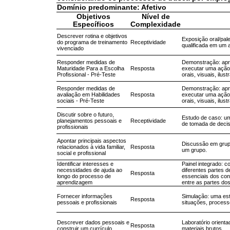
Domínio predominante: Afetivo
Objetivos
Nível de
Específicos
Complexidade
Descrever rotina e objetivos
Exposição oral/pal
do programa de treinamento
Receptividade
qualificada em um 
vivenciado
Responder medidas de
Demonstração: apr
Maturidade Para a Escolha
Resposta
executar uma ação 
Profissional - Pré-Teste
orais, visuais, ilu
Responder medidas de
Demonstração: apr
avaliação em Habilidades
Resposta
executar uma ação 
sociais - Pré-Teste
orais, visuais, ilu
Discutir sobre o futuro,
Estudo de caso: um 
planejamentos pessoais e
Receptividade
de tomada de decis
profissionais
Apontar principais aspectos
Discussão em grupo 
relacionados à vida familiar,
Resposta
um grupo.
social e profissional
Identificar interesses e
Painel integrado: 
necessidades de ajuda ao
diferentes partes 
Resposta
longo do processo de
essenciais dos con
aprendizagem
entre as partes do
Fornecer informações
Simulação: uma est
Resposta
pessoais e profissionais
situações, processo
Descrever dados pessoais e
Laboratório orient
Resposta
construir um currículo
materiais brutos.