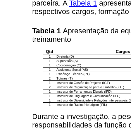
parceira. A
Tabela 1
apresenta
respectivos cargos, formação
Tabela 1
Apresentação da equ
treinamento
Qtd
Cargos
1
Diretoria (D)
1
Supervisão (S)
1
Coordenação (C)
1
Assistente Social (AS)
1
Psicólogo Técnico (PT)
2
Tutores (T)
1
Instrutor de Gestão de Projetos (IGT)
2
Instrutor de Organização para o Trabalho (IOT)
1
Instrutor de Ferramentas Digitais (IFD)
1
Instrutor de Linguagem e Comunicação (ILC)
1
Instrutor de Diversidade e Relações Interpessoais (
1
Instrutor de Raciocínio Lógico (IRL)
Durante a investigação, a p
responsabilidades da função 