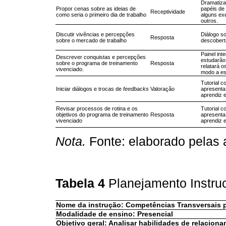
Dramatiza
Propor cenas sobre as ideias de
papéis de 
Receptividade
como seria o primeiro dia de trabalho
alguns exe
outros.
Discutir vivências e percepções
Diálogo so
Resposta
sobre o mercado de trabalho
descobert
Painel in
Descrever conquistas e percepções
estudarão
sobre o programa de treinamento
Resposta
relatará 
vivenciado.
modo a es
Tutorial c
Iniciar diálogos e trocas de
feedbacks
Valoração
apresenta 
aprendiz e
Revisar processos de rotina e os
Tutorial c
objetivos do programa de treinamento
Resposta
apresenta 
vivenciado
aprendiz e
Nota.
Fonte: elaborado pelas 
Tabela 4
Planejamento Instru
Nome da instrução: Competências Transversais p
Modalidade de ensino: Presencial
Objetivo geral: Analisar habilidades de relacion