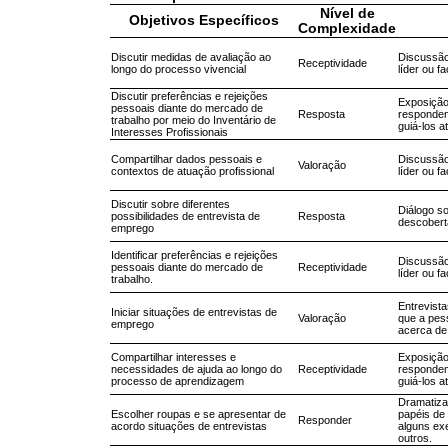
Nível de
Objetivos Específicos
Complexidade
Discutir medidas de avaliação ao
Discussão
Receptividade
longo do processo vivencial
líder ou f
Discutir preferências e rejeições
Exposição
pessoais diante do mercado de
Resposta
respondem
trabalho por meio do Inventário de
guiá-los a
Interesses Profissionais
Compartilhar dados pessoais e
Discussão
Valoração
contextos de atuação profissional
líder ou f
Discutir sobre diferentes
Diálogo so
possibilidades de entrevista de
Resposta
descobert
emprego
Identificar preferências e rejeições
Discussão
pessoais diante do mercado de
Receptividade
líder ou f
trabalho.
Entrevist
Iniciar situações de entrevistas de
Valoração
que a pes
emprego
acerca de
Compartilhar interesses e
Exposição
necessidades de ajuda ao longo do
Receptividade
respondem
processo de aprendizagem
guiá-los a
Dramatiza
Escolher roupas e se apresentar de
papéis de 
Responder
acordo situações de entrevistas
alguns exe
outros.