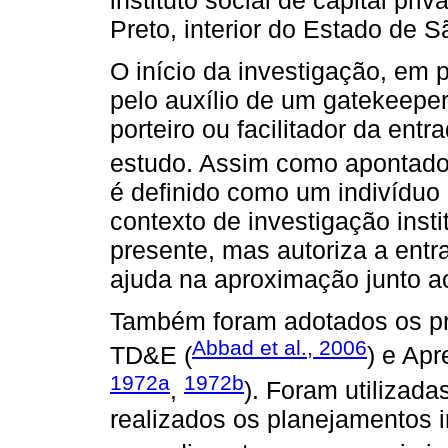
Preto, interior do Estado de S
O início da investigação, em p
pelo auxílio de um gatekeepe
porteiro ou facilitador da en
estudo. Assim como apontad
é definido como um indivíduo
contexto de investigação insti
presente, mas autoriza a entr
ajuda na aproximação junto ao
Também foram adotados os pre
Abbad et al., 2006
TD&E (
) e Ap
1972a
1972b
,
). Foram utilizada
realizados os planejamentos 