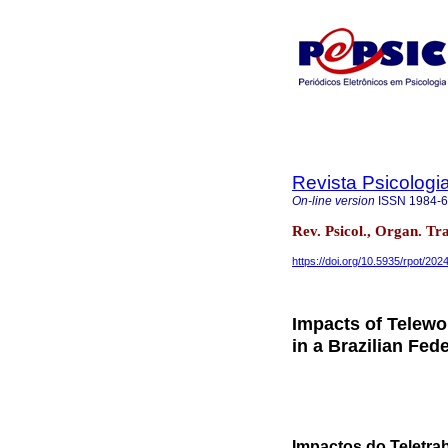
Revista Psicologi
On-line version
ISSN
1984-
Rev. Psicol., Organ. T
https://doi.org/10.5935/rpot/202
Impacts of Telewo
in a Brazilian Fed
Impactos do Teletra