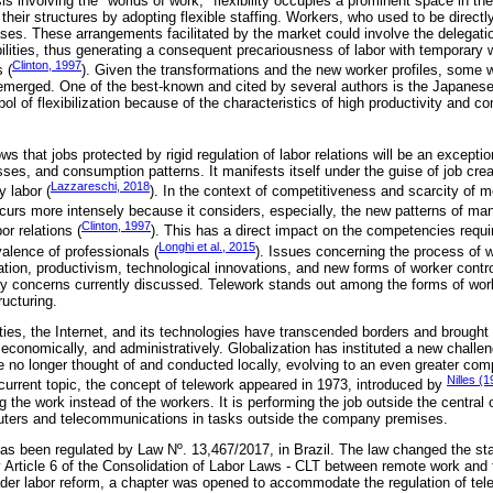
s involving the "worlds of work," flexibility occupies a prominent space in th
heir structures by adopting flexible staffing. Workers, who used to be directl
ses. These arrangements facilitated by the market could involve the delegatio
bilities, thus generating a consequent precariousness of labor with temporary 
Clinton, 1997
 (
). Given the transformations and the new worker profiles, some 
emerged. One of the best-known and cited by several authors is the Japanese
l of flexibilization because of the characteristics of high productivity and c
 that jobs protected by rigid regulation of labor relations will be an exception,
sses, and consumption patterns. It manifests itself under the guise of job cre
Lazzareschi, 2018
y labor (
). In the context of competitiveness and scarcity of m
occurs more intensely because it considers, especially, the new patterns of m
Clinton, 1997
bor relations (
). This has a direct impact on the competencies requi
Longhi et al., 2015
valence of professionals (
). Issues concerning the process of 
fication, productivism, technological innovations, and new forms of worker contro
y concerns currently discussed. Telework stands out among the forms of work
ructuring.
lities, the Internet, and its technologies have transcended borders and brought 
 economically, and administratively. Globalization has instituted a new chall
re no longer thought of and conducted locally, evolving to an even greater co
Nilles (
 current topic, the concept of telework appeared in 1973, introduced by
 the work instead of the workers. It is performing the job outside the central 
uters and telecommunications in tasks outside the company premises.
 has been regulated by Law Nº. 13,467/2017, in Brazil. The law changed the st
y Article 6 of the Consolidation of Labor Laws - CLT between remote work and
der labor reform, a chapter was opened to accommodate the regulation of tel