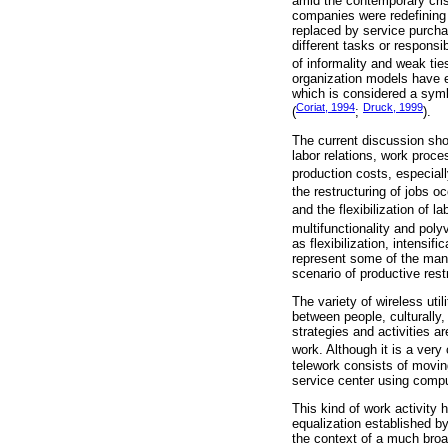
amid the contemporary crisi
companies were redefining t
replaced by service purcha
different tasks or responsi
of informality and weak ties
organization models have 
which is considered a symbo
Coriat, 1994
Druck, 1999
(
;
).
The current discussion shows
labor relations, work proce
production costs, especiall
the restructuring of jobs 
and the flexibilization of la
multifunctionality and poly
as flexibilization, intensi
represent some of the man
scenario of productive rest
The variety of wireless uti
between people, culturally,
strategies and activities a
work. Although it is a very
telework consists of moving
service center using comp
This kind of work activity
equalization established b
the context of a much broa