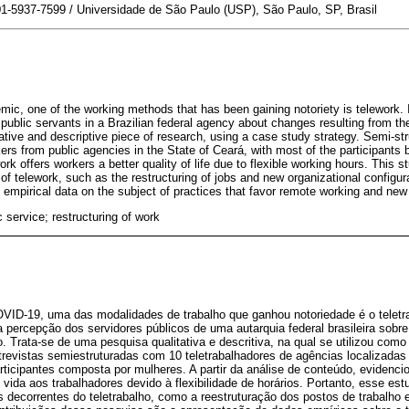
01-5937-7599 / Universidade de São Paulo (USP), São Paulo, SP, Brasil
c, one of the working methods that has been gaining notoriety is telework. In
 public servants in a Brazilian federal agency about changes resulting from th
ative and descriptive piece of research, using a case study strategy. Semi-st
ers from public agencies in the State of Ceará, with most of the participant
rk offers workers a better quality of life due to flexible working hours. This s
of telework, such as the restructuring of jobs and new organizational configur
g empirical data on the subject of practices that favor remote working and new
c service; restructuring of work
OVID-19, uma das modalidades de trabalho que ganhou notoriedade é o teletr
a percepção dos servidores públicos de uma autarquia federal brasileira sob
o. Trata-se de uma pesquisa qualitativa e descritiva, na qual se utilizou como
trevistas semiestruturadas com 10 teletrabalhadores de agências localizadas
ticipantes composta por mulheres. A partir da análise de conteúdo, evidencio
 vida aos trabalhadores devido à flexibilidade de horários. Portanto, esse est
decorrentes do teletrabalho, como a reestruturação dos postos de trabalho 