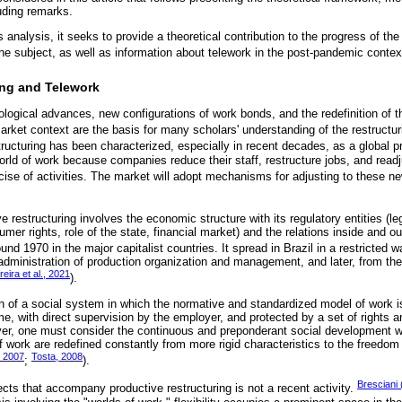
uding remarks.
 analysis, it seeks to provide a theoretical contribution to the progress of the 
he subject, as well as information about telework in the post-pandemic contex
ing and Telework
logical advances, new configurations of work bonds, and the redefinition of 
 market context are the basis for many scholars' understanding of the restructur
tructuring has been characterized, especially in recent decades, as a global 
orld of work because companies reduce their staff, restructure jobs, and readj
ercise of activities. The market will adopt mechanisms for adjusting to these ne
e restructuring involves the economic structure with its regulatory entities (leg
umer rights, role of the state, financial market) and the relations inside and 
round 1970 in the major capitalist countries. It spread in Brazil in a restricted 
c administration of production organization and management, and later, from t
reira et al., 2021
).
 of a social system in which the normative and standardized model of work i
ime, with direct supervision by the employer, and protected by a set of rights
, one must consider the continuous and preponderant social development wit
f work are redefined constantly from more rigid characteristics to the freedom
, 2007
Tosta, 2008
;
).
Bresciani
cts that accompany productive restructuring is not a recent activity.