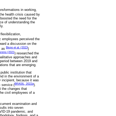
nsformations in working,
f the health crisis caused by
y boosted the need for the
nce of understanding the
ly.
lexibilization,
c employees perceived the
rward a discussion on the
Bispo et al. (2023
t as
)
reno (2021
) researched the
qualitative approaches and
e period between 2019 and
ations that are emerging.
ublic institution that
and in the environment of a
ry incipient, because it was
BRASIL, 2022a
c service (
).
t the changes that
the civil employees of a
document examination and
sults into seven
COVID-19 pandemic, and
ethodology, findings, and a