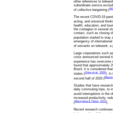
other references to telewor
subordinate service exclude
St
of collective bargaining (
The recent COVID-19 pandem
acting, and universal thinki
health, education, and tou
the contagion in several s
contact, such as closing sh
population started to stay 
emergency of international
of servants on telework, a
Large corporations such a
crisis announced several t
experience has overcome res
found that approximately 2
Brazil, it is considered th
Góes et al., 2020
states (
). In
Mauriz
second half of 2020 (
Studies that have research
daily commuting trips, to i
avoid interruptions in the o
increased productivity, re
Maruyama & Tietze, 2012
(
).
Recent research continues 