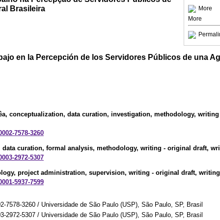
l Brasileira
More
More
Permali
bajo en la Percepción de los Servidores Públicos de una A
êa
, conceptualization, data curation, investigation, methodology, writing -
-0002-7578-3260
, data curation, formal analysis, methodology, writing - original draft, wri
-0003-2972-5307
ogy, project administration, supervision, writing - original draft, writing
-0001-5937-7599
02-7578-3260 / Universidade de São Paulo (USP), São Paulo, SP, Brasil
03-2972-5307 / Universidade de São Paulo (USP), São Paulo, SP, Brasil