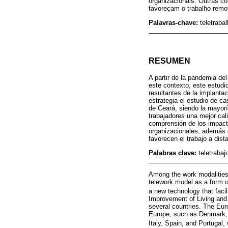
organizacionais. Outras c
favoreçam o trabalho remo
Palavras-chave:
teletraba
RESUMEN
A partir de la pandemia de
este contexto, este estudi
resultantes de la implantac
estrategia el estudio de c
de Ceará, siendo la mayorí
trabajadores una mejor calid
comprensión de los impacto
organizacionales, además d
favorecen el trabajo a dis
Palabras clave:
teletrabaj
Among the work modalities 
telework model as a form o
a new technology that faci
Improvement of Living and 
several countries. The Eur
Europe, such as Denmark, 
Italy, Spain, and Portugal,