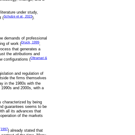
literature under study,
Schulze et al., 2023
t (
).
the demands of professional
Druck, 1999
ing of work (
;
process that generates a
ust the attributions and
Oltramari &
w configurations (
islation and regulation of
outside the firms themselves
way in the 1980s with the
he 1990s and 2000s, with a
s characterized by being
 and guarantees seems to be
h all its advances that
 operation of the markets
 (1997
) already stated that