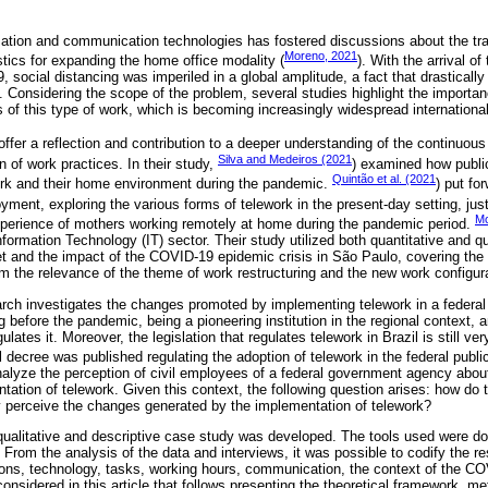
ation and communication technologies has fostered discussions about the tra
Moreno, 2021
stics for expanding the home office modality (
). With the arrival o
9, social distancing was imperiled in a global amplitude, a fact that drasticall
. Considering the scope of the problem, several studies highlight the importa
f this type of work, which is becoming increasingly widespread international
offer a reflection and contribution to a deeper understanding of the continuous f
Silva and Medeiros (2021
n of work practices. In their study,
) examined how publi
Quintão et al. (2021
rk and their home environment during the pandemic.
) put fo
yment, exploring the various forms of telework in the present-day setting, jus
Mo
xperience of mothers working remotely at home during the pandemic period.
nformation Technology (IT) sector. Their study utilized both quantitative and 
t and the impact of the COVID-19 epidemic crisis in São Paulo, covering th
m the relevance of the theme of work restructuring and the new work configur
rch investigates the changes promoted by implementing telework in a federal p
 before the pandemic, being a pioneering institution in the regional context, 
lates it. Moreover, the legislation that regulates telework in Brazil is still ve
al decree was published regulating the adoption of telework in the federal publi
analyze the perception of civil employees of a federal government agency abou
tation of telework. Given this context, the following question arises: how do 
 perceive the changes generated by the implementation of telework?
 qualitative and descriptive case study was developed. The tools used were 
 From the analysis of the data and interviews, it was possible to codify the re
ions, technology, tasks, working hours, communication, the context of the 
considered in this article that follows presenting the theoretical framework, m