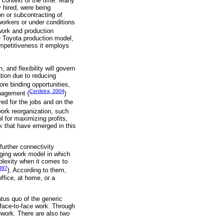
e context of the time. Many
y hired, were being
n or subcontracting of
workers or under conditions
work and production
 Toyota production model,
ompetitiveness it employs
 and flexibility will govern
ation due to reducing
ore binding opportunities,
Cerdeira, 2004
anagement (
)
red for the jobs and on the
work reorganization, such
l for maximizing profits,
 that have emerged in this
further connectivity
enging work model in which
mplexity when it comes to
1997
). According to them,
office, at home, or a
atus quo of the generic
 face-to-face work. Through
ework. There are also two