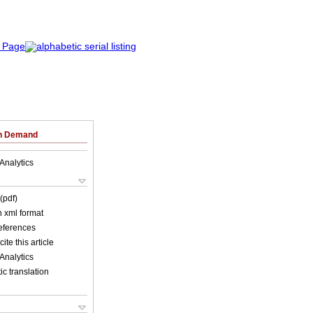
on Demand
Analytics
(pdf)
in xml format
references
ite this article
Analytics
c translation