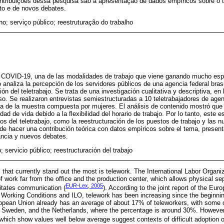
ontribuições dessa pesquisa são a apresentação de dados empíricos sobre o 
to e de novos debates.
lho; serviço público; reestruturação do trabalho
l COVID-19, una de las modalidades de trabajo que viene ganando mucho espa
o analiza la percepción de los servidores públicos de una agencia federal bra
ión del teletrabajo. Se trata de una investigación cualitativa y descriptiva, en 
aso. Se realizaron entrevistas semiestructuradas a 10 teletrabajadores de age
a de la muestra compuesta por mujeres. El análisis de contenido mostró que e
ad de vida debido a la flexibilidad del horario de trabajo. Por lo tanto, este e
s del teletrabajo, como la reestructuración de los puestos de trabajo y las 
e hacer una contribución teórica con datos empíricos sobre el tema, presen
tancia y nuevos debates.
o; servicio público; reestructuración del trabajo
that currently stand out the most is telework. The International Labor Organiz
f work far from the office and the production center, which allows physical se
EUR-Lex, 2005
litates communication (
). According to the joint report of the Eur
Working Conditions and ILO, telework has been increasing since the beginning
opean Union already has an average of about 17% of teleworkers, with some c
Sweden, and the Netherlands, where the percentage is around 30%. However,
 which show values well below average suggest contexts of difficult adoption o