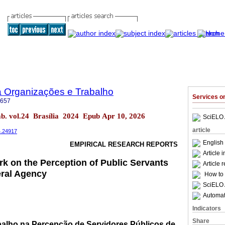
a Organizações e Trabalho
Services 
6657
rab. vol.24 Brasília 2024 Epub Apr 10, 2026
SciELO 
article
4.24917
English 
EMPIRICAL RESEARCH REPORTS
Article 
rk on the Perception of Public Servants
Article 
eral Agency
How to c
SciELO 
Automati
Indicators
Share
balho na Percepção de Servidores Públicos de