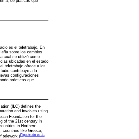
tema, de práticas que
cio es el teletrabajo. En
sileña sobre los cambios
la cual se utilizó como
ncias ubicadas en el estado
l teletrabajo ofrece a los
studio contribuye a la
nuevas configuraciones
tando prácticas que
ation (ILO) defines the
paration and involves using
opean Foundation for the
 of the 21st century in
ountries in Northern
 countries like Greece,
Figueiredo et al.,
f telework (