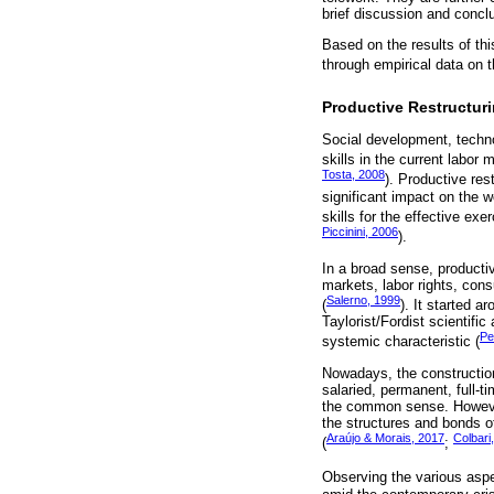
brief discussion and concl
Based on the results of this
through empirical data on t
Productive Restructur
Social development, techno
skills in the current labor
Tosta, 2008
). Productive res
significant impact on the w
skills for the effective ex
Piccinini, 2006
).
In a broad sense, productiv
markets, labor rights, cons
Salerno, 1999
(
). It started a
Taylorist/Fordist scientifi
Pe
systemic characteristic (
Nowadays, the construction
salaried, permanent, full-t
the common sense. However
the structures and bonds o
Araújo & Morais, 2017
Colbari
(
;
Observing the various aspe