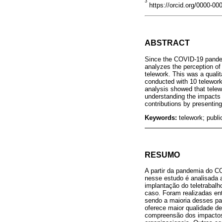
3
https://orcid.org/0000-00
ABSTRACT
Since the COVID-19 pandemi
analyzes the perception of
telework. This was a qualit
conducted with 10 telework
analysis showed that telewo
understanding the impacts 
contributions by presentin
Keywords:
telework; publi
RESUMO
A partir da pandemia do C
nesse estudo é analisada 
implantação do teletrabalh
caso. Foram realizadas en
sendo a maioria desses par
oferece maior qualidade de
compreensão dos impactos 