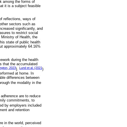
ork among the forms of
 it is a subject feasible
 reflections, ways of
e other sectors such as
creased significantly, and
ures to restrict social
 Ministry of Health, the
This state of public health
 put approximately 64.16%
ework during the health
es that the accumulated
ngton, 2023
Lund et al. (2021
).
)
erformed at home. In
rable differences between
hrough the modality in the
s adherence are to reduce
family commitments, to
rted by employers included
ment and retention
e in the world, perceived