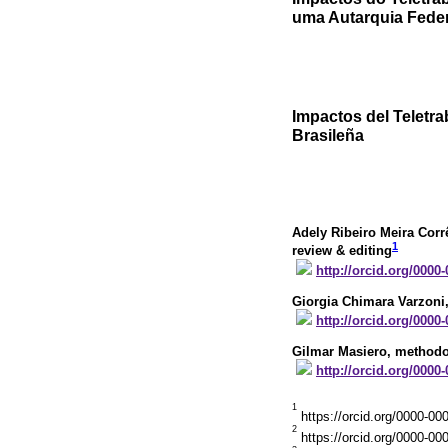
uma Autarquia Federa
Impactos del Teletra
Brasileña
Adely Ribeiro Meira Corr
1
review & editing
http://orcid.org/0000
Giorgia Chimara Varzoni
http://orcid.org/0000
Gilmar Masiero
, methodol
http://orcid.org/0000
1
https://orcid.org/0000-00
2
https://orcid.org/0000-00