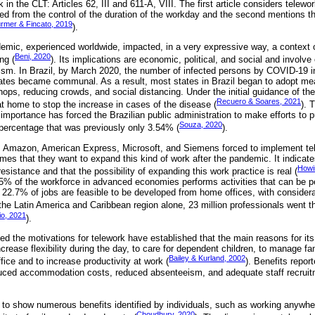
k in the CLT: Articles 62, III and 611-A, VIII. The first article considers telew
d from the control of the duration of the workday and the second mentions that
ürmer & Fincato, 2019
).
ic, experienced worldwide, impacted, in a very expressive way, a context of
Beni, 2020
ng (
). Its implications are economic, political, and social and involv
rism. In Brazil, by March 2020, the number of infected persons by COVID-19 in
tates became communal. As a result, most states in Brazil began to adopt meas
ops, reducing crowds, and social distancing. Under the initial guidance of the
Recuero & Soares, 2021
at home to stop the increase in cases of the disease (
). 
 importance has forced the Brazilian public administration to make efforts to
Souza, 2020
 percentage that was previously only 3.54% (
).
s Amazon, American Express, Microsoft, and Siemens forced to implement tel
imes that they want to expand this kind of work after the pandemic. It indicat
Howi
istance and that the possibility of expanding this work practice is real (
5% of the workforce in advanced economies performs activities that can be p
at 22.7% of jobs are feasible to be developed from home offices, with conside
 the Latin America and Caribbean region alone, 23 million professionals went t
io, 2021
).
ed the motivations for telework have established that the main reasons for it
ncrease flexibility during the day, to care for dependent children, to manage 
Bailey & Kurland, 2002
ffice and to increase productivity at work (
). Benefits repo
duced accommodation costs, reduced absenteeism, and adequate staff recruit
to show numerous benefits identified by individuals, such as working anywher
Choudhury, 2020