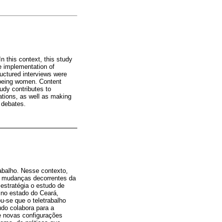
 this context, this study
e implementation of
ructured interviews were
s being women. Content
tudy contributes to
ations, as well as making
 debates.
abalho. Nesse contexto,
re mudanças decorrentes da
 estratégia o estudo de
 no estado do Ceará,
u-se que o teletrabalho
udo colabora para a
e novas configurações