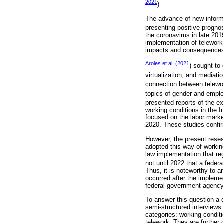
2021
).
The advance of new inform
presenting positive progno
the coronavirus in late 201
implementation of telework
impacts and consequences o
Aroles et al. (2021
) sought to 
virtualization, and mediatio
connection between telewo
topics of gender and emplo
presented reports of the e
working conditions in the I
focused on the labor marke
2020. These studies confir
However, the present resea
adopted this way of working
law implementation that regu
not until 2022 that a feder
Thus, it is noteworthy to 
occurred after the implemen
federal government agency
To answer this question a
semi-structured interviews.
categories: working condit
telework. They are further 