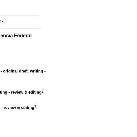
nk
gencia Federal
 original draft, writing -
2
ting - review & editing
3
 - review & editing