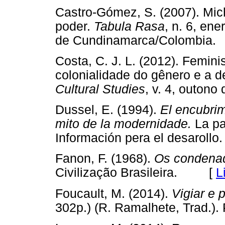
Castro-Gómez, S. (2007). Mich
poder.
Tabula Rasa
, n. 6, en
de Cundinamarca/Colomb
Costa, C. J. L. (2012). Femini
colonialidade do gênero e a 
Cultural Studies
, v. 4, outo
Dussel, E. (1994).
El encubrim
mito de la modernidade.
La pa
Información pera el desaro
Fanon, F. (1968).
Os condenad
Civilização Brasileira. [
L
Foucault, M. (2014).
Vigiar e 
302p.) (R. Ramalhete, Trad.).