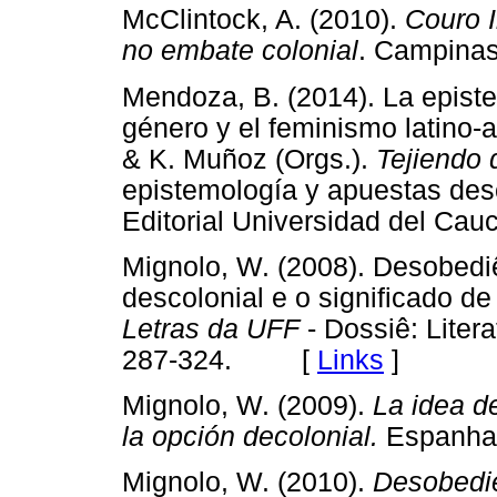
McClintock, A. (2010).
Couro I
no embate colonial
. Campina
Mendoza, B. (2014). La epistem
género y el feminismo latino-a
& K. Muñoz (Orgs.).
Tejiendo 
epistemología y apuestas des
Editorial Universidad del C
Mignolo, W. (2008). Desobedi
descolonial e o significado de
Letras da UFF
- Dossiê: Litera
287-324. [
Links
]
Mignolo, W. (2009).
La idea de
la opción decolonial.
Espanha
Mignolo, W. (2010).
Desobedie