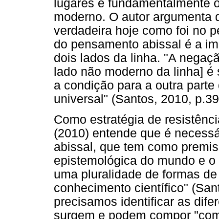
lugares é fundamentalmente o 
moderno. O autor argumenta qu
verdadeira hoje como foi no pe
do pensamento abissal é a im
dois lados da linha. "A nega
lado não moderno da linha] é 
a condição para a outra part
universal" (Santos, 2010, p.39
Como estratégia de resistênc
(2010) entende que é necessá
abissal, que tem como premiss
epistemológica do mundo e o 
uma pluralidade de formas d
conhecimento científico" (Sant
precisamos identificar as dif
surgem e podem compor "comp