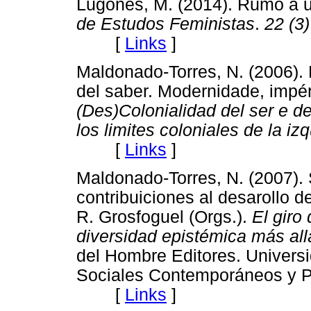
Lugones, M. (2014). Rumo a 
de Estudos Feministas
.
22 (3)
[
Links
]
Maldonado-Torres, N. (2006). L
del saber. Modernidade, impéri
(Des)Colonialidad del ser e de
los limites coloniales de la iz
[
Links
]
Maldonado-Torres, N. (2007). S
contribuiciones al desarollo 
R. Grosfoguel (Orgs.).
El giro
diversidad epistémica más all
del Hombre Editores. Universid
Sociales Contemporáneos y Po
[
Links
]