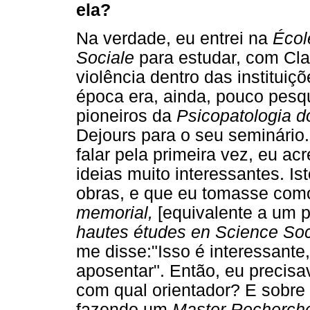
ela?
Na verdade, eu entrei na
Écol
Sociale
para estudar, com Cla
violência dentro das instituiç
época era, ainda, pouco pesq
pioneiros da
Psicopatologia d
Dejours para o seu seminário
falar pela primeira vez, eu a
ideias muito interessantes. I
obras, e que eu tomasse como
memorial,
[equivalente a um p
hautes études en Science Soc
me disse:"Isso é interessant
aposentar". Então, eu precis
com qual orientador? E sobre
fazendo um
Master Recherc