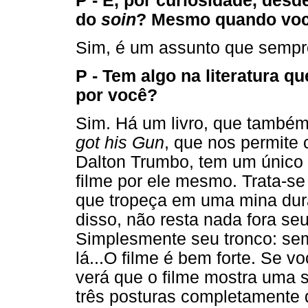
P - E, por curiosidade, des
do
soin
? Mesmo quando você
Sim, é um assunto que sempr
P - Tem algo na literatura 
por você?
Sim. Há um livro, que també
got his Gun
, que nos permite
Dalton Trumbo, tem um único l
filme por ele mesmo. Trata-s
que tropeça em uma mina dura
disso, não resta nada fora se
Simplesmente seu tronco: se
lá...O filme é bem forte. Se vo
verá que o filme mostra uma 
três posturas completamente d