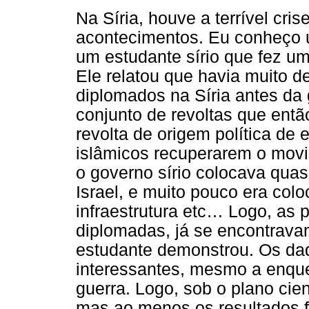
Na Síria, houve a terrível cri
acontecimentos. Eu conheço u
um estudante sírio que fez u
Ele relatou que havia muito 
diplomados na Síria antes da
conjunto de revoltas que en
revolta de origem política d
islâmicos recuperarem o mov
o governo sírio colocava quase
Israel, e muito pouco era col
infraestrutura etc… Logo, as
diplomadas, já se encontrav
estudante demonstrou. Os dad
interessantes, mesmo a enque
guerra. Logo, sob o plano cie
mas ao menos os resultados f