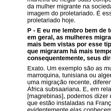
da mulher migrante na socieda
imagem do proletariado. É es
proletariado hoje.
P - E eu me lembro bem de t
em geral, as mulheres migr
mais bem vistas por esse ti
que migraram há mais tempo
consequentemente, seus dire
Exato. Um exemplo são as mu
marroquina, tunisiana ou alge
uma migração recente, difere
África subsaariana. E, em rel
[magrebinas], podemos dizer
que estão instaladas na Fran
evidentemente elas conhecem 