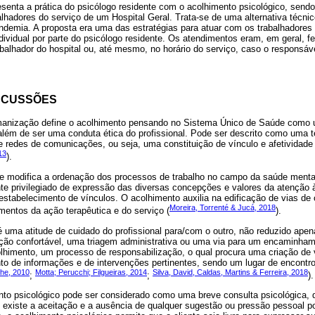
esenta a prática do psicólogo residente com o acolhimento psicológico, send
lhadores do serviço de um Hospital Geral. Trata-se de uma alternativa técnic
ndemia. A proposta era uma das estratégias para atuar com os trabalhadores
dividual por parte do psicólogo residente. Os atendimentos eram, em geral, fe
abalhador do hospital ou, até mesmo, no horário do serviço, caso o responsáve
SCUSSÕES
umanização define o acolhimento pensando no Sistema Único de Saúde como 
 além de ser uma conduta ética do profissional. Pode ser descrito como uma 
e redes de comunicações, ou seja, uma constituição de vínculo e afetividad
13
).
e modifica a ordenação dos processos de trabalho no campo da saúde menta
e privilegiado de expressão das diversas concepções e valores da atenção
 estabelecimento de vínculos. O acolhimento auxilia na edificação de vias d
Moreira, Torrenté & Jucá, 2018
mentos da ação terapêutica e do serviço (
).
 uma atitude de cuidado do profissional para/com o outro, não reduzido apen
ão confortável, uma triagem administrativa ou uma via para um encaminham
lhimento, um processo de responsabilização, o qual procura uma criação de v
o de informações e de intervenções pertinentes, sendo um lugar de encontro 
he, 2010
Motta; Perucchi; Filgueiras, 2014
Silva, David, Caldas, Martins & Ferreira, 2018
;
;
).
nto psicológico pode ser considerado como uma breve consulta psicológica,
 existe a aceitação e a ausência de qualquer sugestão ou pressão pessoal po