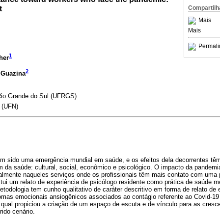
t
Compartilh
Mais
Mais
Permali
1
her
2
 Guazina
Rio Grande do Sul (UFRGS)
 (UFN)
m sido uma emergência mundial em saúde, e os efeitos dela decorrentes tê
m da saúde: cultural, social, econômico e psicológico. O impacto da pandem
palmente naqueles serviços onde os profissionais têm mais contato com uma p
titui um relato de experiência de psicólogo residente como prática de saúde 
todologia tem cunho qualitativo de caráter descritivo em forma de relato de 
mas emocionais ansiogênicos associados ao contágio referente ao Covid-1
 qual propiciou a criação de um espaço de escuta e de vínculo para as cresc
rido cenário.