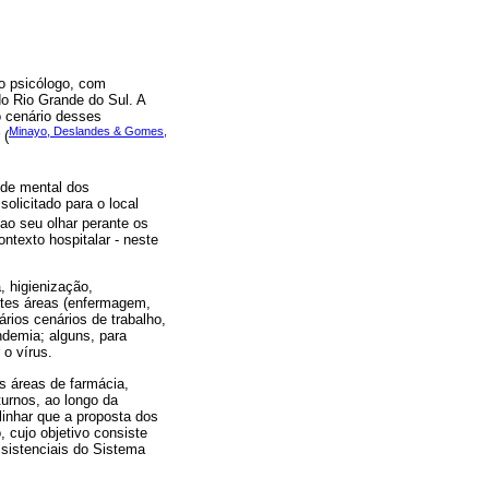
lo psicólogo, com
do Rio Grande do Sul. A
o cenário desses
Minayo, Deslandes & Gomes,
 (
úde mental dos
olicitado para o local
 ao seu olhar perante os
ntexto hospitalar - neste
, higienização,
rentes áreas (enfermagem,
ários cenários de trabalho,
ndemia; alguns, para
 o vírus.
as áreas de farmácia,
turnos, ao longo da
linhar que a proposta dos
 cujo objetivo consiste
sistenciais do Sistema