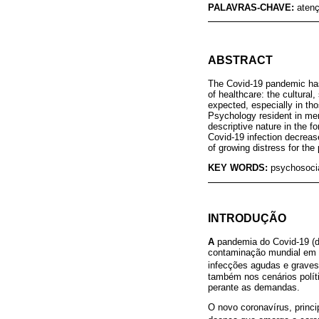
PALAVRAS-CHAVE:
atenç
ABSTRACT
The Covid-19 pandemic has 
of healthcare: the cultura
expected, especially in tho
Psychology resident in men
descriptive nature in the 
Covid-19 infection decreas
of growing distress for the
KEY WORDS:
psychosocia
INTRODUÇÃO
A
pandemia do Covid-19 (de
contaminação mundial em vi
infecções agudas e graves d
também nos cenários políti
perante as demandas.
O novo coronavírus, prin