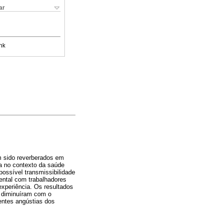
ar
nk
m sido reverberados em
ia no contexto da saúde
ossível transmissibilidade
mental com trabalhadores
experiência. Os resultados
9 diminuíram com o
entes angústias dos