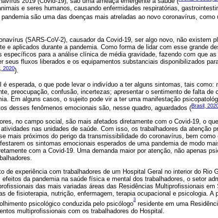
navírus 2019 (Covid-19), são uma ameaça emergente à saúde (
animais e seres humanos, causando enfermidades respiratórias, gastrointesti
e pandemia são uma das doenças mais atreladas ao novo coronavírus, como 
oronavírus (SARS-CoV-2), causador da Covid-19, ser algo novo, não existem p
e e aplicados durante a pandemia. Como forma de lidar com esse grande des
 específicos para a análise clínica de média gravidade, fazendo com que as
 seus fluxos liberados e os equipamentos substanciais disponibilizados par
, 2020
).
 é esperada, o que pode levar o indivíduo a ter alguns sintomas, tais como:
ente, preocupação, confusão, incertezas; apresentar o sentimento de falta de 
a. Em alguns casos, o sujeito pode vir a ter uma manifestação psicopatológ
Brasil, 202
itos desses fenômenos emocionais são, nesse quadro, aguardados (
ores, no campo social, são mais afetados diretamente com o Covid-19, o qu
tividades nas unidades de saúde. Com isso, os trabalhadores da atenção pr
se mais próximos do perigo da transmissibilidade do coronavírus, bem como d
nifestarem os sintomas emocionais esperados de uma pandemia de modo mai
retamente com a Covid-19. Uma demanda maior por atenção, não apenas psi
balhadores.
to de experiência com trabalhadores de um Hospital Geral no interior do Rio 
efeitos da pandemia na saúde física e mental dos trabalhadores, o setor admi
profissionais das mais variadas áreas das Residências Multiprofissionais em
 de fisioterapia, nutrição, enfermagem, terapia ocupacional e psicologia. A 
3
olhimento psicológico conduzida pelo psicólogo
residente em uma Residência
ntos multiprofissionais com os trabalhadores do Hospital.