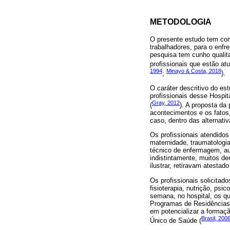
METODOLOGIA
O presente estudo tem como
trabalhadores, para o enfr
pesquisa tem cunho qualita
profissionais que estão at
1994
Minayo & Costa, 2018
;
).
O caráter descritivo do es
profissionais desse Hospit
Gray, 2012
(
). A proposta da
acontecimentos e os fatos
caso, dentro das alternati
Os profissionais atendidos 
maternidade, traumatologia,
técnico de enfermagem, auxi
indistintamente, muitos d
ilustrar, retiravam atestado
Os profissionais solicitad
fisioterapia, nutrição, ps
semana, no hospital, os qu
Programas de Residências M
em potencializar a formaç
Brasil, 200
Único de Saúde (