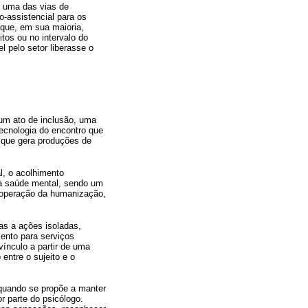
o uma das vias de
o-assistencial para os
 que, em sua maioria,
itos ou no intervalo do
l pelo setor liberasse o
um ato de inclusão, uma
tecnologia do encontro que
e que gera produções de
l, o acolhimento
 à saúde mental, sendo um
e operação da humanização,
as a ações isoladas,
ento para serviços
ínculo a partir de uma
entre o sujeito e o
 quando se propõe a manter
r parte do psicólogo.