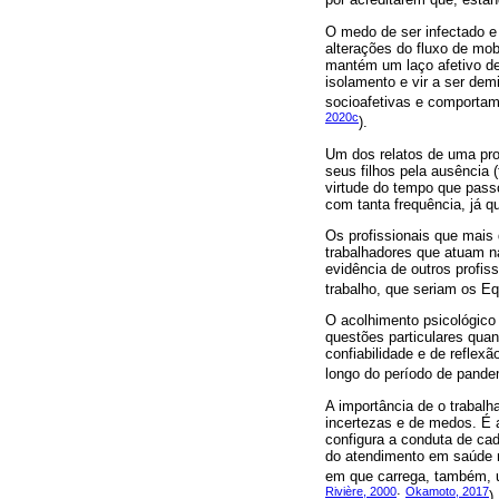
O medo de ser infectado e 
alterações do fluxo de mo
mantém um laço afetivo de 
isolamento e vir a ser demi
socioafetivas e comportam
2020c
).
Um dos relatos de uma prof
seus filhos pela ausência 
virtude do tempo que pass
com tanta frequência, já 
Os profissionais que mai
trabalhadores que atuam n
evidência de outros profi
trabalho, que seriam os Eq
O acolhimento psicológico 
questões particulares quan
confiabilidade e de reflex
longo do período de pande
A importância de o trabal
incertezas e de medos. É a
configura a conduta de ca
do atendimento em saúde me
em que carrega, também, um
Rivière, 2000
Okamoto, 2017
;
).