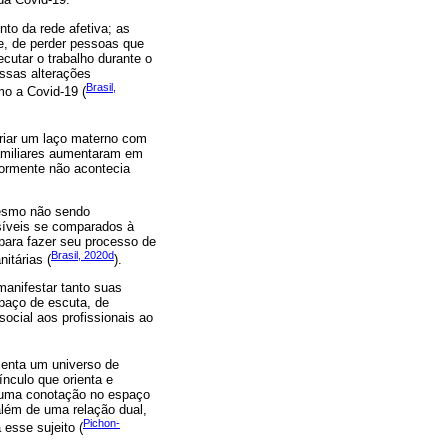
nto da rede afetiva; as
e, de perder pessoas que
cutar o trabalho durante o
essas alterações
Brasil,
o a Covid-19 (
criar um laço materno com
 familiares aumentaram em
iormente não acontecia
mesmo não sendo
isíveis se comparados à
para fazer seu processo de
Brasil, 2020d
itárias (
).
manifestar tanto suas
spaço de escuta, de
social aos profissionais ao
senta um universo de
nculo que orienta e
m uma conotação no espaço
além de uma relação dual,
Pichon-
esse sujeito (