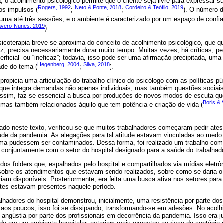
 o acolhimento psicológico permite que o cliente seja livre para expressar 
Rogers, 1992
Neto & Ponte, 2018
Cordeiro & Teófilo, 2019
os impulsos (
;
;
). O número 
 uma até três sessões, e o ambiente é caracterizado por um espaço de confia
ávero-Nunes, 2019
).
sicoterapia breve se aproxima do conceito de acolhimento psicológico, que 
caz, precisa necessariamente durar muito tempo. Muitas vezes, há críticas, pel
erficial” ou “ineficaz”; todavia, isso pode ser uma afirmação precipitada, um
Hegenberg, 2004
Silva, 2018
ade do tema (
;
).
propicia uma articulação do trabalho clínico do psicólogo com as políticas p
 que integra demandas não apenas individuais, mas também questões sociai
 Assim, faz-se essencial a busca por produções de novos modos de escuta q
Boris & 
 mas também relacionados àquilo que tem potência e criação de vida (
tado neste texto, verificou-se que muitos trabalhadores começaram pedir ate
tude da pandemia. As alegações para tal atitude estavam vinculadas ao medo
ma pudessem ser contaminados. Dessa forma, foi realizado um trabalho com 
 conjuntamente com o setor do hospital designado para a saúde do trabalhado
ados folders que, espalhados pelo hospital e compartilhados via mídias eletrô
 sobre os atendimentos que estavam sendo realizados, sobre como se daria 
iam disponíveis. Posteriormente, era feita uma busca ativa nos setores para
tes estavam presentes naquele período.
lhadores do hospital demonstrou, inicialmente, uma resistência por parte dos 
 aos poucos, isso foi se dissipando, transformando-se em adesões. No acolhi
angústia por parte dos profissionais em decorrência da pandemia. Isso era ju
ndo em um ambiente hospitalar, estariam mais expostos ao risco de contágio 