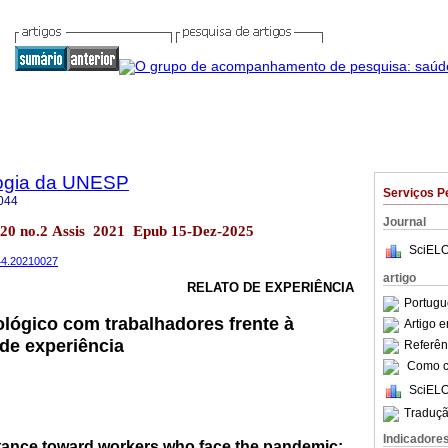
logia da UNESP
Serviços P
044
Journal
.20 no.2 Assis 2021 Epub 15-Dez-2025
SciELO
044.20210027
artigo
RELATO DE EXPERIÊNCIA
Portugu
lógico com trabalhadores frente à
Artigo 
de experiência
Referên
Como ci
SciELO
Traduçã
Indicadore
tance toward workers who face the pandemic: