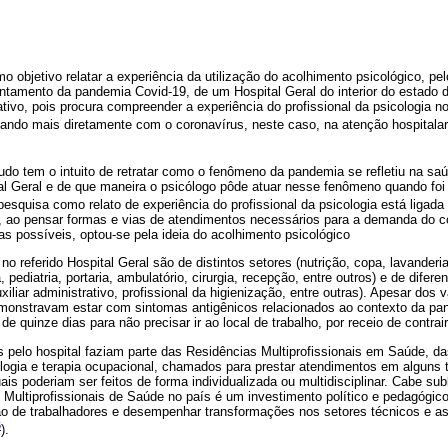
 objetivo relatar a experiência da utilização do acolhimento psicológico, pe
entamento da pandemia Covid-19, de um Hospital Geral do interior do estado 
tivo, pois procura compreender a experiência do profissional da psicologia n
uando mais diretamente com o coronavírus, neste caso, na atenção hospitalar
tudo tem o intuito de retratar como o fenômeno da pandemia se refletiu na sa
al Geral e de que maneira o psicólogo pôde atuar nesse fenômeno quando foi s
 pesquisa como relato de experiência do profissional da psicologia está ligada
, ao pensar formas e vias de atendimentos necessários para a demanda do co
vas possíveis, optou-se pela ideia do acolhimento psicológico
no referido Hospital Geral são de distintos setores (nutrição, copa, lavanderia
 pediatria, portaria, ambulatório, cirurgia, recepção, entre outros) e de dife
liar administrativo, profissional da higienização, entre outras). Apesar dos v
emonstravam estar com sintomas antigênicos relacionados ao contexto da pa
 de quinze dias para não precisar ir ao local de trabalho, por receio de contrair
os pelo hospital faziam parte das Residências Multiprofissionais em Saúde, d
icologia e terapia ocupacional, chamados para prestar atendimentos em alguns 
ais poderiam ser feitos de forma individualizada ou multidisciplinar. Cabe sub
ultiprofissionais de Saúde no país é um investimento político e pedagógico,
ão de trabalhadores e desempenhar transformações nos setores técnicos e as
6
).