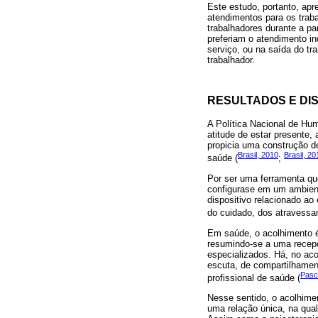
Este estudo, portanto, apr
atendimentos para os traba
trabalhadores durante a pa
preferiam o atendimento in
serviço, ou na saída do tr
trabalhador.
RESULTADOS E DI
A Política Nacional de H
atitude de estar presente,
propicia uma construção d
Brasil, 2010
Brasil, 20
saúde (
;
Por ser uma ferramenta qu
configurase em um ambient
dispositivo relacionado ao
do cuidado, dos atravessa
Em saúde, o acolhimento é
resumindo-se a uma recepç
especializados. Há, no aco
escuta, de compartilhament
Pasc
profissional de saúde (
Nesse sentido, o acolhime
uma relação única, na qual