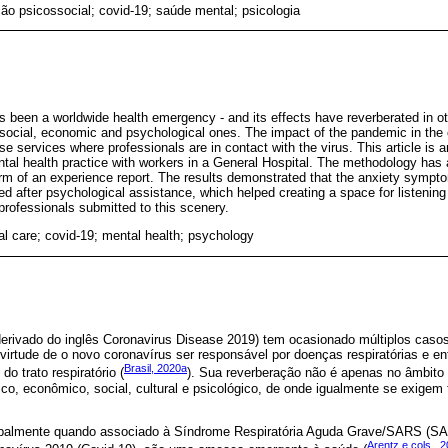
ão psicossocial; covid-19; saúde mental; psicologia
been a worldwide health emergency - and its effects have reverberated in o
l, social, economic and psychological ones. The impact of the pandemic in the 
se services where professionals are in contact with the virus. This article is 
tal health practice with workers in a General Hospital. The methodology has a
form of an experience report. The results demonstrated that the anxiety sympt
ed after psychological assistance, which helped creating a space for listening
 professionals submitted to this scenery.
l care; covid-19; mental health; psychology
rivado do inglês Coronavirus Disease 2019) tem ocasionado múltiplos casos 
rtude de o novo coronavírus ser responsável por doenças respiratórias e ent
Brasil, 2020a
o trato respiratório (
). Sua reverberação não é apenas no âmbito 
co, econômico, social, cultural e psicológico, de onde igualmente se exige
cipalmente quando associado à Síndrome Respiratória Aguda Grave/SARS (SA
Arentz e cols., 