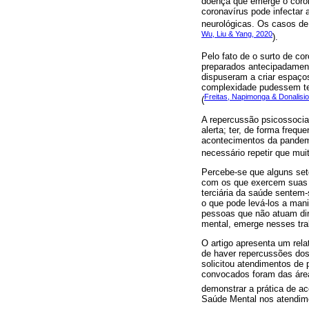
doença que emerge o coro
coronavírus pode infectar 
neurológicas. Os casos d
Wu, Liu & Yang, 2020
).
Pelo fato de o surto de c
preparados antecipadament
dispuseram a criar espaços
complexidade pudessem ter
Freitas, Napimonga & Donalisio
(
A repercussão psicossocial
alerta; ter, de forma frequ
acontecimentos da pandemi
necessário repetir que mu
Percebe-se que alguns set
com os que exercem suas a
terciária da saúde sentem-
o que pode levá-los a ma
pessoas que não atuam di
mental, emerge nesses tra
O artigo apresenta um rela
de haver repercussões dos 
solicitou atendimentos de 
convocados foram das áreas
demonstrar a prática de ac
Saúde Mental nos atendime