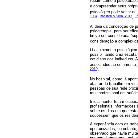
Assim como a psicoterapia,
e compreender seus própri
psicológico pode variar de
1994
Batistelli & Silva, 2017
F
;
;
A ideia da concepção de p
psicoterapia, para ser efi
breve ser considerada “sup
consideração a complexid
O acolhimento psicológico 
possibilitando uma escuta
cotidiano dos indivíduos.
associados ao sofrimento,
2019
).
No hospital, como já apon
afastar do trabalho em vir
pessoas de sua rede próxi
multiprofissional em saúde
Inicialmente, foram elabor
profissionais informações
sobre os dias em que estar
soubessem que os residen
A experiência com os traba
oportunizadas; no entanto,
observado que havia muita 
por acreditarem que, esta