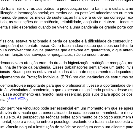
de transmitir o vírus aos outros; a preocupação com a família; o distanciame
bilização e locomoção social; os medos de um possível adoecimento ou mort
amor, de perder os meios de sustentação financeira ou de não conseguir exe
tido; as sensações de impotência, irritabilidade, angústia e tristeza... todas 
entais são esperadas quando se vivencia uma pandemia de grande porte com
issional estava relacionado à perda de apetite e à dificuldade de conseguir 
(temporária) de contato físico. Outra trabalhadora relatou que seus conflitos
ou a conviver com alguns parentes que estavam em quarentena, o que anter
que, em função dos serviços empregatícios, não se encontravam.
s demandavam atenção eram da área da higienização, nutrição e recepção, 
a linha de frente da pandemia. Esses trabalhadores sentiam-se um tanto inv
ssionais. Suas queixas estavam atreladas à falta de equipamentos adequados 
uipamentos de Proteção Individual (EPIs) por circunstâncias de estruturas san
demonstrou-se importante para que o profissional tivesse a oportunidade de 
to às vinculadas à pandemia, o que expressa o significado positivo desse e
ão. Esse acolhimento era remoto, mas essencial, pois subsidiava apoio psicos
Brasil, 2020b
mia (
).
hador sentir-se vinculado pode ser essencial em um momento em que se apre
través do vínculo que a personalidade de cada pessoa se manifesta, e é o ví
da sujeito. As perspectivas teóricas sobre acolhimento psicológico assume
ntal, que é a relação entre o psicólogo residente e o trabalhador que está 
 vínculo no qual a instituição de saúde se configura como um alicerce para 