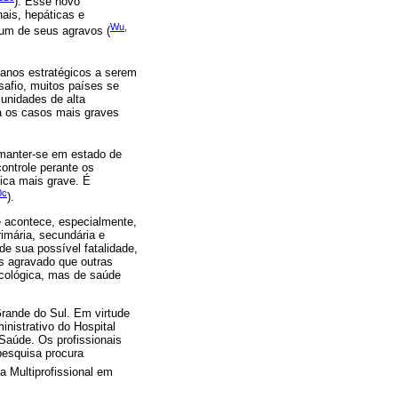
). Esse novo
nais, hepáticas e
Wu,
um de seus agravos (
lanos estratégicos a serem
afio, muitos países se
 unidades de alta
a os casos mais graves
 manter-se em estado de
controle perante os
ica mais grave. É
0c
).
e acontece, especialmente,
imária, secundária e
e sua possível fatalidade,
s agravado que outras
cológica, mas de saúde
Grande do Sul. Em virtude
nistrativo do Hospital
 Saúde. Os profissionais
pesquisa procura
 Multiprofissional em