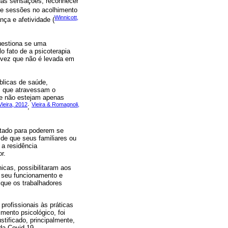
suas sensações, reconhecer
de sessões no acolhimento
Winnicott,
nça e afetividade (
questiona se uma
o fato de a psicoterapia
a vez que não é levada em
úblicas de saúde,
s que atravessam o
ue não estejam apenas
Vieira, 2012
Vieira & Romagnoli,
;
stado para poderem se
 de que seus familiares ou
a residência
r.
nicas, possibilitaram aos
o seu funcionamento e
 que os trabalhadores
profissionais às práticas
mento psicológico, foi
stificado, principalmente,
da Covid-19.