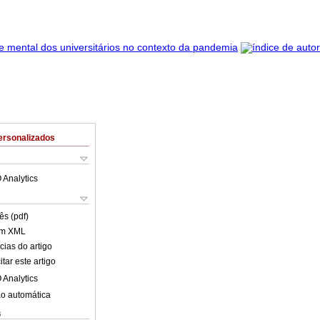
ersonalizados
 Analytics
ês (pdf)
em XML
cias do artigo
tar este artigo
 Analytics
o automática
s