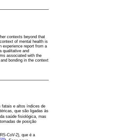
ther contexts beyond that
context of mental health is
an experience report from a
 qualitative and
oms associated with the
 and bonding in the context
fatais e altos índices de
éricas, que são ligadas às
da saúde fisiológica, mas
m tomadas de posição
RS-CoV-2), que é a
2020