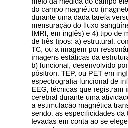
meio da medida do campo elétr
do campo magnético (magneto
durante uma dada tarefa vers
mensuração do fluxo sangüíne
fMRI, em inglês) e 4) tipo de
de três tipos: a) estrutural, 
TC, ou a imagem por ressonân
imagens estáticas da estrutur
b) funcional, desenvolvido po
pósitron, TEP, ou PET em ing
espectrografia funcional de i
EEG, técnicas que registram 
cerebral durante uma ativida
a estimulação magnética tran
sendo, as especificidades da
levadas em conta ao se eleg