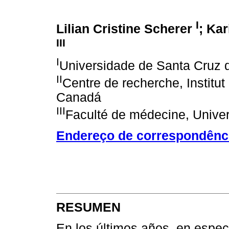
I
Lilian Cristine Scherer
; Ka
III
I
Universidade de Santa Cruz d
II
Centre de recherche, Institut 
Canadá
III
Faculté de médecine, Univer
Endereço de correspondênc
RESUMEN
En los últimos años, en especi