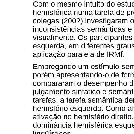
Com o mesmo intuito do estu
hemisférica numa tarefa de p
colegas (2002) investigaram 
inconsistências semânticas e
visualmente. Os participante
esquerda, em diferentes graus
aplicação paralela de IRMf.
Empregando um estímulo seme
porém apresentando-o de forma
compararam o desempenho dos
julgamento sintático e semân
tarefas, a tarefa semântica 
hemisfério esquerdo. Como a
ativação no hemisfério direit
dominância hemisférica esque
lingüísticos.