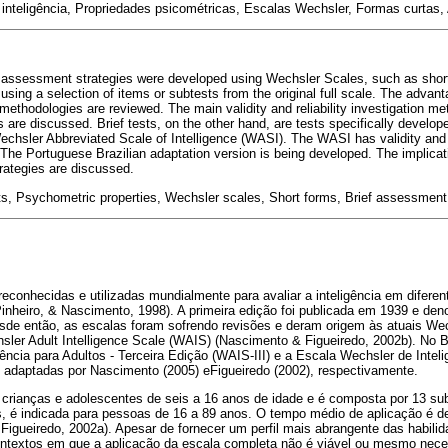
 inteligência, Propriedades psicométricas, Escalas Wechsler, Formas curtas,
ce assessment strategies were developed using Wechsler Scales, such as short
using a selection of items or subtests from the original full scale. The adva
methodologies are reviewed. The main validity and reliability investigation m
are discussed. Brief tests, on the other hand, are tests specifically develop
Wechsler Abbreviated Scale of Intelligence (WASI). The WASI has validity and r
 The Portuguese Brazilian adaptation version is being developed. The implicat
rategies are discussed.
sts, Psychometric properties, Wechsler scales, Short forms, Brief assessment
conhecidas e utilizadas mundialmente para avaliar a inteligência em difere
Pinheiro, & Nascimento, 1998). A primeira edição foi publicada em 1939 e d
sde então, as escalas foram sofrendo revisões e deram origem às atuais Wec
sler Adult Intelligence Scale (WAIS) (Nascimento & Figueiredo, 2002b). No Br
ência para Adultos - Terceira Edição (WAIS-III) e a Escala Wechsler de Inteli
, adaptadas por Nascimento (2005) eFigueiredo (2002), respectivamente.
 crianças e adolescentes de seis a 16 anos de idade e é composta por 13 sub
, é indicada para pessoas de 16 a 89 anos. O tempo médio de aplicação é 
igueiredo, 2002a). Apesar de fornecer um perfil mais abrangente das habilid
ontextos em que a aplicação da escala completa não é viável ou mesmo neces