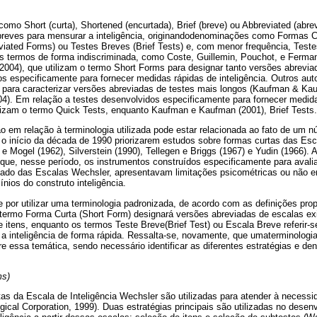
omo Short (curta), Shortened (encurtada), Brief (breve) ou Abbreviated (abrev
 breves para mensurar a inteligência, originandodenominações como Formas C
iated Forms) ou Testes Breves (Brief Tests) e, com menor frequência, Teste
 termos de forma indiscriminada, como Coste, Guillemin, Pouchot, e Ferma
2004), que utilizam o termo Short Forms para designar tanto versões abrevia
s especificamente para fornecer medidas rápidas de inteligência. Outros autor
para caracterizar versões abreviadas de testes mais longos (Kaufman & Kauf
4). Em relação a testes desenvolvidos especificamente para fornecer medidas
ilizam o termo Quick Tests, enquanto Kaufman e Kaufman (2001), Brief Tests.
o em relação à terminologia utilizada pode estar relacionada ao fato de um 
 o início da década de 1990 priorizarem estudos sobre formas curtas das Es
 e Mogel (1962), Silverstein (1990), Tellegen e Briggs (1967) e Yudin (1966).
ue, nesse período, os instrumentos construídos especificamente para avaliar
vado das Escalas Wechsler, apresentavam limitações psicométricas ou não 
nios do construto inteligência.
e por utilizar uma terminologia padronizada, de acordo com as definições pr
termo Forma Curta (Short Form) designará versões abreviadas de escalas ex
 itens, enquanto os termos Teste Breve(Brief Test) ou Escala Breve referir-
 a inteligência de forma rápida. Ressalta-se, novamente, que umaterminologia
e essa temática, sendo necessário identificar as diferentes estratégias e 
ms)
tas da Escala de Inteligência Wechsler são utilizadas para atender à necess
gical Corporation, 1999). Duas estratégias principais são utilizadas no dese