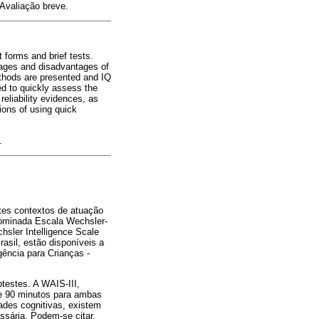
 Avaliação breve.
 forms and brief tests.
ntages and disadvantages of
ethods are presented and IQ
ed to quickly assess the
eliability evidences, as
ions of using quick
.
ntes contextos de atuação
enominada Escala Wechsler-
hsler Intelligence Scale
asil, estão disponíveis a
gência para Crianças -
testes. A WAIS-III,
de 90 minutos para ambas
ades cognitivas, existem
sária. Podem-se citar,