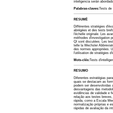
inteligencia serán abordad
Palabras-claves:
Tests de 
RESUMÈ
Différentes stratégies d'év
abrégées et des tests bref
l'échelle originale. Les 
méthodes d'investigation pr
QI sont discutées. Les test
telle la Wechsler Abbrevia
des normes appropriées. Un
l'utilisation de stratégies d
Mots-clés:
Tests d'intelli
RESUMO
Diferentes estratégias para
quais se destacam as form
podem ser desenvolvidas a
desvantagens das metodolo
evidências de validade e 
relação aos testes breves
rápida, como a Escala Wec
normatização próprias e es
rápidas de avaliação da int