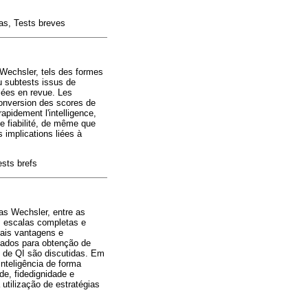
as, Tests breves
e Wechsler, tels des formes
u subtests issus de
sées en revue. Les
 conversion des scores de
apidement l'intelligence,
e fiabilité, de même que
 implications liées à
ests brefs
las Wechsler, entre as
s escalas completas e
ais vantagens e
zados para obtenção de
s de QI são discutidas. Em
nteligência de forma
e, fidedignidade e
utilização de estratégias