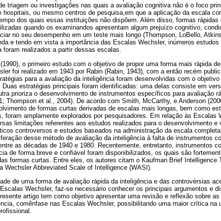
e triagem ou investigações nas quais a avaliação cognitiva não é o foco pr
e hospitais, ou mesmo centros de pesquisa,em que a aplicação da escala c
tempo dos quais essas instituições não dispõem. Além disso, formas rápidas
tilizadas quando os examinandos apresentam algum prejuízo cognitivo, condi
nciar no seu desempenho em um teste mais longo (Thompson, LoBello, Atkin
da e tendo em vista a importância das Escalas Wechsler, inúmeros estudos c
a foram realizados a partir dessas escalas.
(1990), o primeiro estudo com o objetivo de propor uma forma mais rápida de a
ler foi realizado em 1943 por Rabin (Rabin, 1943), com a então recém publ
ratégias para a avaliação da inteligência foram desenvolvidas com o objetivo 
a. Duas estratégias principais foram identificadas: uma delas consiste em ver
tra prioriza o desenvolvimento de instrumentos específicos para avaliação rá
 Thompson et al., 2004). De acordo com Smith, McCarthy, e Anderson (200
nvolvimento de formas curtas derivadas de escalas mais longas, bem como es
s, foram amplamente explorados por pesquisadores. Em relação às Escalas 
rsas limitações referentes aos estudos realizados para o desenvolvimento e
ticos controversos e estudos baseados na administração da escala completa 
iferação desse método de avaliação da inteligência à falta de instrumentos 
entre as décadas de 1940 e 1980. Recentemente, entretanto, instrumentos co
cia de forma breve e confiável foram disponibilizados, os quais são forteme
as formas curtas. Entre eles, os autores citam o Kaufman Brief Intelligence
 a Wechsler Abbreviated Scale of Intelligence (WASI).
ade de uma forma de avaliação rápida da inteligência e das controvérsias a
s Escalas Wechsler, faz-se necessário conhecer os principais argumentos e 
presente artigo tem como objetivo apresentar uma revisão e reflexão sobre as
gência, comênfase nas Escalas Wechsler, possibilitando uma maior crítica na 
rofissional.