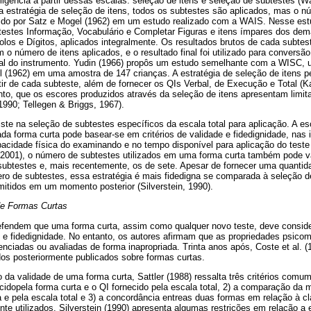
eligência a partir dessas escalas: seleção de itens e seleção de subtestes (Wa
a estratégia de seleção de itens, todos os subtestes são aplicados, mas o 
rido por Satz e Mogel (1962) em um estudo realizado com a WAIS. Nesse estu
btestes Informação, Vocabulário e Completar Figuras e itens ímpares dos de
os e Dígitos, aplicados integralmente. Os resultados brutos de cada subtest
m o número de itens aplicados, e o resultado final foi utilizado para convers
al do instrumento. Yudin (1966) propôs um estudo semelhante com a WISC, uti
 (1962) em uma amostra de 147 crianças. A estratégia de seleção de itens pe
tir de cada subteste, além de fornecer os QIs Verbal, de Execução e Total 
to, que os escores produzidos através da seleção de itens apresentam limit
 1990; Tellegen & Briggs, 1967).
ste na seleção de subtestes específicos da escala total para aplicação. A e
da forma curta pode basear-se em critérios de validade e fidedignidade, nas
pacidade física do examinando e no tempo disponível para aplicação do teste 
001), o número de subtestes utilizados em uma forma curta também pode v
 subtestes e, mais recentemente, os de sete. Apesar de fornecer uma quanti
ero de subtestes, essa estratégia é mais fidedigna se comparada à seleção de
mitidos em um momento posterior (Silverstein, 1990).
de Formas Curtas
defendem que uma forma curta, assim como qualquer novo teste, deve consider
e e fidedignidade. No entanto, os autores afirmam que as propriedades psicom
nciadas ou avaliadas de forma inapropriada. Trinta anos após, Coste et al. (1
s posteriormente publicados sobre formas curtas.
da validade de uma forma curta, Sattler (1988) ressalta três critérios comum
ecidopela forma curta e o QI fornecido pela escala total, 2) a comparação da
a e pela escala total e 3) a concordância entreas duas formas em relação à cla
e utilizados, Silverstein (1990) apresenta algumas restrições em relação a 