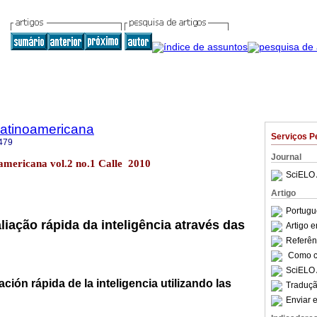
Latinoamericana
Serviços P
479
Journal
americana vol.2 no.1 Calle 2010
SciELO 
Artigo
Portugu
liação rápida da inteligência através das
Artigo 
Referên
Como ci
SciELO 
ción rápida de la inteligencia utilizando las
Traduçã
Enviar e