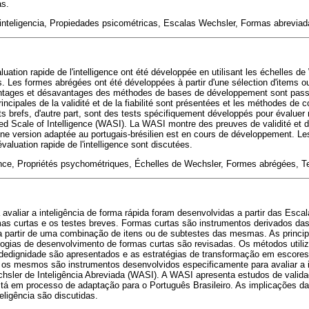
as.
inteligencia, Propiedades psicométricas, Escalas Wechsler, Formas abreviad
aluation rapide de l'intelligence ont été développée en utilisant les échelles d
s. Les formes abrégées ont été développées à partir d'une sélection d'items o
avantages et désavantages des méthodes de bases de développement sont pas
incipales de la validité et de la fiabilité sont présentées et les méthodes de
s brefs, d'autre part, sont des tests spécifiquement développés pour évaluer r
ted Scale of Intelligence (WASI). La WASI montre des preuves de validité et d
e version adaptée au portugais-brésilien est en cours de développement. Les
'évaluation rapide de l'intelligence sont discutées.
gence, Propriétés psychométriques, Échelles de Wechsler, Formes abrégées, T
 avaliar a inteligência de forma rápida foram desenvolvidas a partir das Esca
as curtas e os testes breves. Formas curtas são instrumentos derivados da
 partir de uma combinação de itens ou de subtestes das mesmas. As princip
gias de desenvolvimento de formas curtas são revisadas. Os métodos utili
fidedignidade são apresentados e as estratégias de transformação em escore
, os mesmos são instrumentos desenvolvidos especificamente para avaliar a i
hsler de Inteligência Abreviada (WASI). A WASI apresenta estudos de validad
tá em processo de adaptação para o Português Brasileiro. As implicações da 
eligência são discutidas.