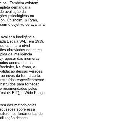
incipal. Também existem
ompleta demandaria
 de avaliação da
ções psicológicas ou
son, Chisholm, & Ryan,
om o objetivo de avaliar a
valiar a inteligência
icada Escala W-B, em 1939.
de estimar o nível
sões abreviadas de testes
pida da inteligência
0), apesar das inúmeras
tudos acerca de suas
Wechsler, Kaufman, e
 validação dessas versões,
ao invés da forma curta.
construídos especificamente
nstruídos para fornecer
nte recomendados pelos
 Test (K-BIT), o Wide Range
cerca das metodologias
discussões sobre essa
 diferentes ferramentas de
utilização desses