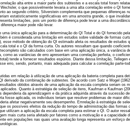
orrelação alta entre a maior parte dos subtestes e a escala total foram rela
echsler, o que possivelmente levaria a uma alta correlação entre o QI forn
anto ao segundo critério, Silverstein complementa que pequenas diferenças 
riam estatisticamente significativas em uma amostra grande, o que invalidari
presenta limitações, pois um ponto de diferença pode levar a uma discordânci
 diferença maior pode não levar.
e uma única aplicação para a determinação do QI Total e do QI fornecido pel
bém é considerada uma limitação em estudos sobre validade de formas cur
 esse método de obtenção do QI estimado afeta os resultados de estudos qu
scala total e o QI da forma curta. Os autores ressaltam que quando coeficien
stecompleto são calculados com base em uma aplicação única, a variância de
 como as variâncias de erro apresentam uma correlação perfeita, o coeficien
 total) tende a fornecer resultados espúrios. Diante dessa limitação, Tellegen
esse erro, sendo, portanto, mais adequada para calcular a correlação parte-to
utidas em relação à utilização de uma aplicação da bateria completa para det
QI derivado da combinação de subtestes. De acordo com Satz e Mogel (1962
 resultados obtidos através de uma aplicação da escala completa seriam os
 aplicados. Quanto à estratégia de seleção de itens, Kaufman e Kaufman (20
 dependeria da aprendizagem e da prática adquirida através da sucessão d
a fosse aplicada, os indivíduos teriam que resolver problemas de maior difi
poderia afetar negativamente seu desempenho. Emrelação à estratégia de sele
ue os possíveis efeitos da redução do tempo de administração das formas 
ue utilizam a aplicação da escala completa para estimar o QI. O autor ress
m mais curta seria afetado por fatores como a motivação e a capacidade de
mente em populações nas quais uma avaliação longa representa um esforço d
urológicas.