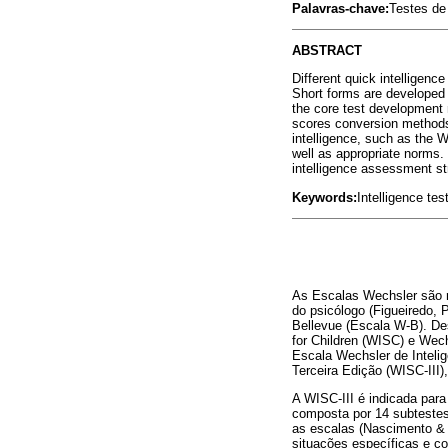
Palavras-chave:
Testes de
ABSTRACT
Different quick intelligen
Short forms are developed 
the core test development 
scores conversion methods 
intelligence, such as the 
well as appropriate norms.
intelligence assessment st
Keywords:
Intelligence te
As Escalas Wechsler são re
do psicólogo (Figueiredo, 
Bellevue (Escala W-B). De
for Children (WISC) e Wech
Escala Wechsler de Intelig
Terceira Edição (WISC-III)
A WISC-III é indicada para
composta por 14 subtestes
as escalas (Nascimento & F
situações específicas e c