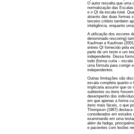
O autor ressalta que uma c
normatização das Escalas W
e o QI da escala total. Qu
através das duas formas se
terceiro critério também a
inteligência, enquanto uma
A utilização dos escores d
denominado rescoring) tam
Kaufman e Kaufman (2001),
entreo QI fornecido pela e
parte de um teste e um te
independente. Dessa forma,
todo (forma curta – escala
uma fórmula para corrigir 
independentes.
Outras limitações são disc
escala completa quanto o 
implicaria assumir que os
subtestes ou itens fossem
desempenho dos indivíduos
em que apenas a forma curt
itens mais fáceis, o que 
Thompson (1987) destaca q
considerados em estudos q
examinando em uma testage
além da fadiga, principal
e pacientes com lesões ne