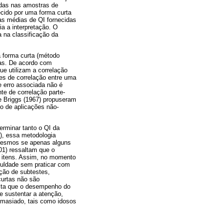
tadas nas amostras de
ecido por uma forma curta
nas médias de QI fornecidas
a a interpretação. O
a na classificação da
a forma curta (método
tas. De acordo com
e utilizam a correlação
tes de correlação entre uma
 erro associada não é
te de correlação parte-
 e Briggs (1967) propuseram
do de aplicações não-
erminar tanto o QI da
), essa metodologia
 mesmos se apenas alguns
01) ressaltam que o
e itens. Assim, no momento
culdade sem praticar com
ção de subtestes,
curtas não são
alta que o desempenho do
 sustentar a atenção,
emasiado, tais como idosos