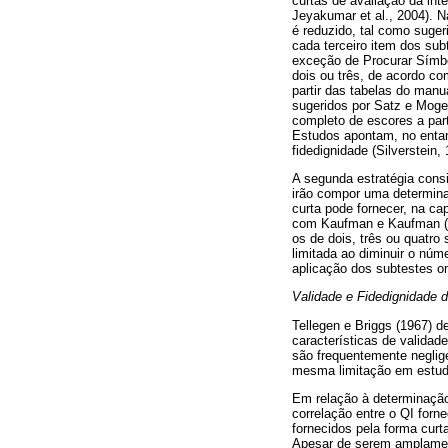
curtas de avaliação da int
Jeyakumar et al., 2004). N
é reduzido, tal como suge
cada terceiro item dos su
exceção de Procurar Símbol
dois ou três, de acordo co
partir das tabelas do manu
sugeridos por Satz e Mogel
completo de escores a par
Estudos apontam, no entan
fidedignidade (Silverstein,
A segunda estratégia consi
irão compor uma determina
curta pode fornecer, na ca
com Kaufman e Kaufman (2
os de dois, três ou quatro
limitada ao diminuir o núm
aplicação dos subtestes o
Validade e Fidedignidade 
Tellegen e Briggs (1967) 
características de validad
são frequentemente neglige
mesma limitação em estudo
Em relação à determinação 
correlação entre o QI forn
fornecidos pela forma curt
Apesar de serem amplament