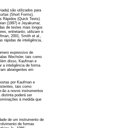
iada) são utilizados para
urtas (Short Forms),
s Rápidos (Quick Tests).
nian (1997) e Jeyakumar,
das de testes mais longos
es, entretanto, utilizam o
man, 2001; Smith et al.,
 rápidas de inteligência,
número expressivo de
calas Wechsler, tais como
 Além disso, Kaufman e
 a inteligência de forma
eram abrangentes em
opostas por Kaufman e
istentes, tais como
se-ão a novos instrumentos
 distinta poderá ser
denominações à medida que
idade de um instrumento de
nvolvimento de formas