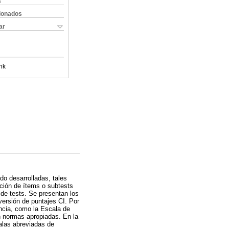
s
cionados
ar
nk
do desarrolladas, tales
ción de ítems o subtests
 de tests. Se presentan los
versión de puntajes CI. Por
encia, como la Escala de
n normas apropiadas. En la
calas abreviadas de