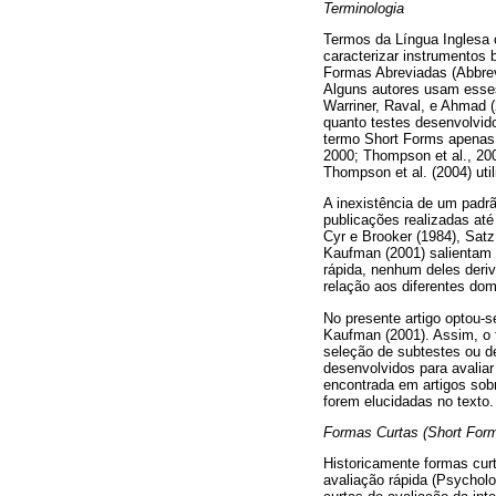
Terminologia
Termos da Língua Inglesa c
caracterizar instrumentos
Formas Abreviadas (Abbrev
Alguns autores usam esses
Warriner, Raval, e Ahmad (
quanto testes desenvolvido
termo Short Forms apenas 
2000; Thompson et al., 200
Thompson et al. (2004) ut
A inexistência de um padrã
publicações realizadas até
Cyr e Brooker (1984), Satz
Kaufman (2001) salientam q
rápida, nenhum deles deri
relação aos diferentes domí
No presente artigo optou-s
Kaufman (2001). Assim, o 
seleção de subtestes ou de
desenvolvidos para avaliar
encontrada em artigos sobr
forem elucidadas no texto.
Formas Curtas (Short For
Historicamente formas cur
avaliação rápida (Psycholo