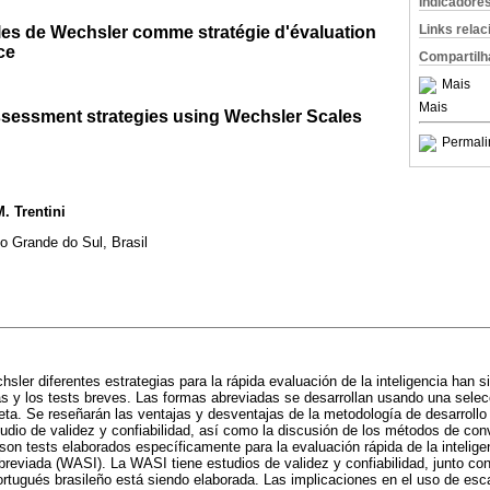
Indicadore
Links rela
lles de Wechsler comme stratégie d'évaluation
ce
Compartilh
Mais
Mais
assessment strategies using Wechsler Scales
Permali
. Trentini
o Grande do Sul, Brasil
sler diferentes estrategias para la rápida evaluación de la inteligencia han si
s y los tests breves. Las formas abreviadas se desarrollan usando una selec
leta. Se reseñarán las ventajas y desventajas de la metodología de desarrollo
udio de validez y confiabilidad, así como la discusión de los métodos de con
s son tests elaborados específicamente para la evaluación rápida de la intelig
breviada (WASI). La WASI tiene estudios de validez y confiabilidad, junto co
portugués brasileño está siendo elaborada. Las implicaciones en el uso de es