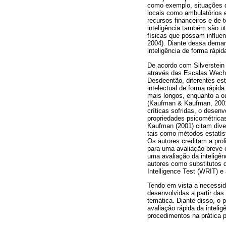
como exemplo, situações d
locais como ambulatórios 
recursos financeiros e de 
inteligência também são u
físicas que possam influe
2004). Diante dessa deman
inteligência de forma rápid
De acordo com Silverstein 
através das Escalas Wechs
Desdeentão, diferentes est
intelectual de forma rápid
mais longos, enquanto a ou
(Kaufman & Kaufman, 2001;
críticas sofridas, o dese
propriedades psicométrica
Kaufman (2001) citam dive
tais como métodos estatís
Os autores creditam a prol
para uma avaliação breve 
uma avaliação da inteligên
autores como substitutos d
Intelligence Test (WRIT) e
Tendo em vista a necessid
desenvolvidas a partir da
temática. Diante disso, o 
avaliação rápida da inteli
procedimentos na prática p