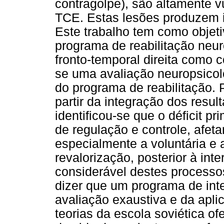
contragolpe), são altamente 
TCE. Estas lesões produzem i
Este trabalho tem como objeti
programa de reabilitação neu
fronto-temporal direita como
se uma avaliação neuropsicoló
do programa de reabilitação. P
partir da integração dos resul
identificou-se que o déficit 
de regulação e controle, afeta
especialmente a voluntária e a
revalorização, posterior à in
considerável destes processo
dizer que um programa de inte
avaliação exaustiva e da ap
teorias da escola soviética of