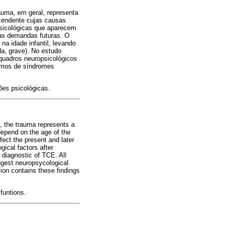
auma, em geral, representa
cendente cujas causas
psicológicas que aparecem
das demandas futuras. O
na idade infantil, levando
da, grave). No estudo
quadros neuropsicológicos
ermos de síndromes
ões psicológicas.
l, the trauma represents a
depend on the age of the
ect the present and later
gical factors after
 diagnostic of TCE. All
ggest neuropsycological
sion contains these findings
funtions.