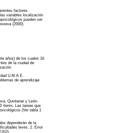
ferentes factores
las variables localización
ropsicológicos pueden ser
ovieva (2000).
ete años) de los cuales 16
ntes de la ciudad de
ización.
alidad U.M.A.E.
roblemas de aprendizaje
ieva, Quintanar y León-
10 ítems. Las tareas que
psicológicos (Ver tabla 1
uales dependerán de la
ficultades leves; 2. Error
NEXO).