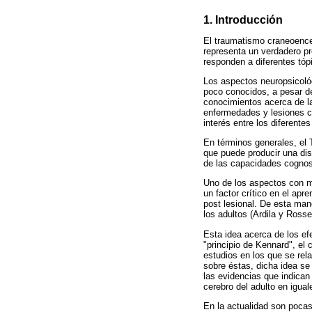
1. Introducción
El traumatismo craneoencef
representa un verdadero p
responden a diferentes tóp
Los aspectos neuropsicológ
poco conocidos, a pesar de
conocimientos acerca de la
enfermedades y lesiones c
interés entre los diferente
En términos generales, el 
que puede producir una dis
de las capacidades cognosc
Uno de los aspectos con ma
un factor crítico en el apr
post lesional. De esta man
los adultos (Ardila y Rossel
Esta idea acerca de los ef
"principio de Kennard", el
estudios en los que se rela
sobre éstas, dicha idea se
las evidencias que indican
cerebro del adulto en igua
En la actualidad son pocas