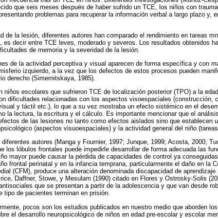
ecido que seis meses después de haber sufrido un TCE, los niños con trau
resentando problemas para recuperar la información verbal a largo plazo y, 
ad de la lesión, diferentes autores han comparado el rendimiento en tareas m
d, es decir entre TCE leves, moderado y severos. Los resultados obtenidos h
ificultades de memoria y la severidad de la lesión.
iones de la actividad perceptiva y visual aparecen de forma específica y con m
emisferio izquierdo, a la vez que los defectos de estos procesos pueden manif
rio derecho (Simernitskaya, 1985).
n niños escolares que sufrieron TCE de localización posterior (TPO) a la eda
on dificultades relacionadas con los aspectos visoespaciales (construcción,
visual y táctil etc.), lo que a su vez mostraba un efecto sistémico en el des
la lectura, la escritura y el cálculo. Es importante mencionar que el análisi
fectos de las lesiones no tanto como efectos aislados sino que establecen un
sicológico (aspectos visuoespaciales) y la actividad general del niño (tareas
 diferentes autores (Manga y Fournier, 1997; Junque, 1999; Acosta, 2000; Tuc
e los lóbulos frontales puede impedirle desarrollar de forma adecuada las func
iño mayor puede causar la pérdida de capacidades de control ya conseguidas
ño frontal perinatal y en la infancia temprana, particularmente el daño en la C
dial (CFM), produce una alteración denominada discapacidad de aprendizaje 
rice, Daffner, Stowe, y Mesulam (1990) citado en Flores y Ostrosky-Solis (20
antisociales que se presentan a partir de la adolescencia y que van desde rob
e tipo de pacientes terminan en prisión.
mente, pocos son los estudios publicados en nuestro medio que aborden los 
re el desarrollo neuropsicológico de niños en edad pre-escolar y escolar men