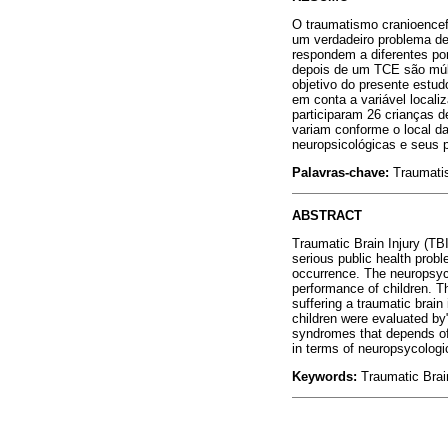
O traumatismo cranioencefá
um verdadeiro problema d
respondem a diferentes po
depois de um TCE são múlt
objetivo do presente estud
em conta a variável locali
participaram 26 crianças 
variam conforme o local d
neuropsicológicas e seus p
Palavras-chave:
Traumatis
ABSTRACT
Traumatic Brain Injury (TBI
serious public health prob
occurrence. The neuropsych
performance of children. Th
suffering a traumatic brain
children were evaluated by
syndromes that depends of t
in terms of neuropsycologi
Keywords:
Traumatic Brain