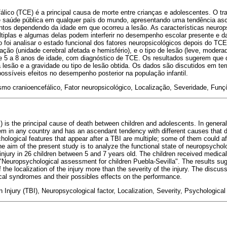
lico (TCE) é a principal causa de morte entre crianças e adolescentes. O tr
e saúde pública em qualquer país do mundo, apresentando uma tendência as
ntos dependendo da idade em que ocorreu a lesão. As características neuro
iplas e algumas delas podem interferir no desempenho escolar presente e 
o foi analisar o estado funcional dos fatores neuropsicológicos depois do TCE 
zação (unidade cerebral afetada e hemisfério), e o tipo de lesão (leve, modera
de 5 a 8 anos de idade, com diagnóstico de TCE. Os resultados sugerem que 
a lesão e a gravidade ou tipo de lesão obtida. Os dados são discutidos em t
ossíveis efeitos no desempenho posterior na população infantil.
mo cranioencefálico, Fator neuropsicológico, Localização, Severidade, Funç
) is the principal cause of death between children and adolescents. In genera
lem in any country and has an ascendant tendency with different causes that 
ological features that appear after a TBI are multiple; some of them could aff
e aim of the present study is to analyze the functional state of neuropsycholo
 injury in 26 children between 5 and 7 years old. The children received medical
"Neuropsychological assessment for children Puebla-Sevilla". The results su
he localization of the injury more than the severity of the injury. The discus
cal syndromes and their possibles effects on the performance.
 Injury (TBI), Neuropsycological factor, Localization, Severity, Psychological 