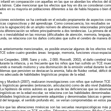
infantil en comparación con aquellas en las que se abordan los efectos del d
os latinos. Cabe mencionar que los efectos que hoy en día se consideran comun
ados en su mayoría en poblaciones diferentes a las de habla hispana o bien d
a.
ciones existentes se ha centrado en el estudio propiamente de aspectos cond
ticas cognoscitivas y del aprendizaje. Como consecuencia, los resultados se d
cia la agrupación) de un amplio número de alteraciones relacionadas principa
ta diferenciación se refiere principalmente a dos tendencias. La primera de el
es o inestabilidad en las mismas (dificultades de atención, memoria, lenguaje
egunda, se relaciona con los daños corticales que sufre el cerebro de manera 
os anteriormente mencionados, es posible enunciar algunos de los efectos
CE sobre cuatro grandes áreas: lenguaje, memoria, funciones visuo-espacial
z-Cespedes, 1998; Sans y cols., 2.000; Rosselli, 2002), el daño cerebral trau
durante la infancia, y es frecuente que los niños que han sufrido un TCE mue
iendo a menudo mutismo y una disminución de la emisión verbal durante la e
oblemas que persisten se destacan la anomia, falta de fluidez verbal, déficit
 no adecuada de habilidades lingüísticas propias de la edad.
ng y Murdoch (2007), realizaron investigaciones con niños que sufrieron TCE
 lingüísticas generales (entonación, articulación) como de alto nivel (habili
La hipótesis de estos autores es que una de las deficiencias que se observar
lingüísticas en la edad escolar, se relaciona con las habilidades denominadas 
bilidades lingüísticas previamente adquiridas y denominadas básicas o gene
dad del lenguaje, el sentido profundo etc. se verían comprometidas en estos pa
ice que las alteraciones mnésicas son las secuelas neuropsicológicas más p
on frecuencia tras un TCE en niños. Diferentes investigaciones (Muñoz-Ces