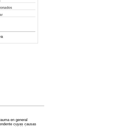
s
cionados
ar
nk
trauma en general
cendente cuyas causas