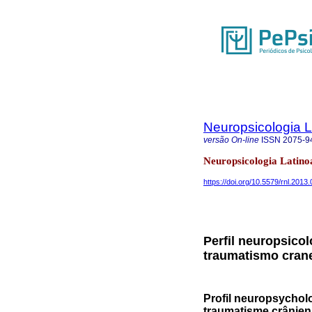
Neuropsicologia 
versão On-line
ISSN
2075-9
Neuropsicologia Latino
https://doi.org/10.5579/rnl.2013
Perfil neuropsico
traumatismo cran
Profil neuropsychol
traumatisme crânien