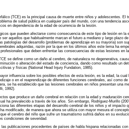
álico (TCE) es la principal causa de muerte entre niños y adolescentes. El 
roblema de salud pública en cualquier país del mundo, con una tendencia as
icos en dependencia de la edad de ocurrencia de la lesión.
icos que pueden afectarse como consecuencia de este tipo de lesión en la ed
 ser aquellos que habitualmente marcan el futuro a mediano y largo plazo de
s patologías del desarrollo (problemas de aprendizaje en su mayoría) son sup
erebrales adquiridas, razón por la que en los últimos años este tema ha em
s profesionales que deben enfrentar las consecuencias de estas lesiones en la 
TCE se define como un daño al cerebro, de naturaleza no degenerativa, causa
minución o alteración del estado de conciencia, dando como resultado un det
itivas y físicas (National Head Injury Fundation, 1985).
yor influencia sobre los posibles efectos de esta lesión, es la edad, la cua
endizaje o en el reaprendizaje de diferentes funciones cerebrales, así como de
era, se ha establecido que las lesiones cerebrales en niños presentan una m
li, 1992).
ectos que produce un daño cerebral en relación con la edad y maduración cer
 cual ha prevalecido a través de los años. Sin embargo, Rodriguez-Murillo (200
ciona las diferentes etapas del desarrollo cerebral de los niños y el impacto q
 ha modificado, de manera que ahora se utiliza con mayor mesura el concepto
 que el cerebro del niño que sufre un traumatismo sufrirá daños en su evoluc
les condiciones de severidad.
 las publicaciones procedentes de países de habla hispana relacionadas con 