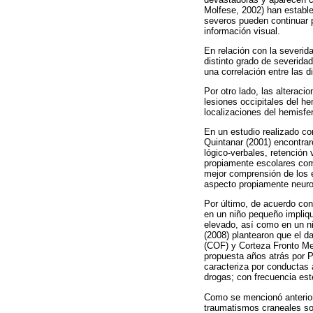
Molfese, 2002) han establ
severos pueden continuar p
información visual.
En relación con la severid
distinto grado de severida
una correlación entre las d
Por otro lado, las alterac
lesiones occipitales del h
localizaciones del hemisfe
En un estudio realizado co
Quintanar (2001) encontrar
lógico-verbales, retención 
propiamente escolares como 
mejor comprensión de los e
aspecto propiamente neurop
Por último, de acuerdo con
en un niño pequeño impliqu
elevado, así como en un n
(2008) plantearon que el da
(COF) y Corteza Fronto Me
propuesta años atrás por P
caracteriza por conductas 
drogas; con frecuencia est
Como se mencionó anterior
traumatismos craneales sob