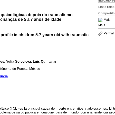
Indicadore
Links rela
Compartilh
ropsicológicas depois do traumatismo
crianças de 5 a 7 anos de idade
Mais
Mais
Permali
rofile in children 5-7 years old with traumatic
os; Yulia Solovieva; Luis Quintanar
utónoma de Puebla, México
encia
álico (TCE) es la principal causa de muerte entre niños y adolescentes. El 
roblema de salud pública en cualquier país del mundo, con una tendencia as