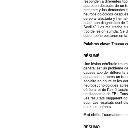
responden a diferentes tóp
aparecen después de un tra
presente y las demandas fut
neuropsicológicos después 
cerebral afectada y hemisfe
edad, con diagnóstico de T
Sevilla". Los resultados s
tipo de lesión sufrida. Se
desempeño posterior en la p
Palabras clave:
Trauma crá
RÉSUMÉ
Une lésion cérébrale traum
général est un problème de
causes aborder différents 
apparaissent après un trau
scolaire en cours et les de
neuropsychologiques après 
cérébral et de l'unité touc
un diagnostic de TBI. Tous
Les résultats suggèrent con
subi. Les résultats sont d
chez les enfants.
Mot clefs:
Traumatisme crâ
RESUMO