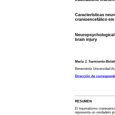
Características neu
cranioencefálico em 
Neuropsychological p
brain injury
María J. Sarmiento-Bolañ
Benemérita Universidad A
Dirección de correspond
RESUMEN
El traumatismo craneoencef
representa un verdadero p