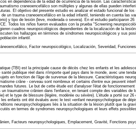
icos en dependencia de la edad de ocurrencia de la lesión. Las característic
umatismo craneoencefálico son múltiples y algunas de ellas pueden interfer
uras. El objetivo del presente estudio es analizar el estado funcional de los 
de un trauma craneoencefálico en la edad infantil, teniendo en cuenta las var
rio) y tipo de lesión (leve, moderada o severa). En el estudio participaron 26
CE. Todos los niños fueron evaluados con la prueba "Screening neuropsicológ
ugieren cuadros neuropsicológicos dependientes de la localización de la lesió
 discuten los hallazgos en términos de síndromes neuropsicológicos y sus posi
oblación infantil.
neoencefálico, Factor neuropsicológico, Localización, Severidad, Funciones
atique (TBI) est la principale cause de décès chez les enfants et les adoles
 santé publique réel dans n'importe quel pays dans le monde, avec une tenda
sujets en fonction de l'âge de survenue de la blessure. Caractéristiques neur
matisme crâne - cerveau sont nombreux et certains d'entre eux peuvent inter
mandes futures. Le but de cette étude est d'analyser l'état de fonctionnement 
un traumatisme crânien dans l'enfance, en tenant compte des variables de lo
hée) et le type de blessure (légère, modérée ou sévère). L'étude a porté sur 26
 les enfants ont été évalués avec le test «enfant neuropsychologique de dépis
ditions neuropsychologiques liés à la situation de la lésion plutôt que la gravi
iscutés en termes de syndromes neuropsychologiques et leurs effets possibles 
nien, Facteurs neuropsychologiques, Emplacement, Gravité, Fonctions psyc