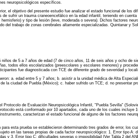
mes neuropsicológicos específicos.
or, el objetivo del presente estudio fue analizar el estado funcional de los di
de sufrir un trauma craneoencefálico en la edad infantil, teniendo en cuenta 
y hemisferio) y tipo de lesión (leve, moderada o severa). Dichos factores neu
do del trabajo de zonas cerebrales altamente especializadas. Quintanar y Sol
6 niños de 5 a 7 años de edad (7 de cinco años, 11 de seis años y ocho de si
iñas, todos ellos escolarizados (preescolares y escolares menores) y procede
rticipantes fue diagnosticada con TCE de diferente grado de severidad y local
fueron: a. edad entre 5 y 7 años; b. asistir a la unidad médica de Alta Especi
de la ciudad de Puebla (México); c. haber sufrido un TCE; d. no presentar p
 el Protocolo de Evaluación Neuropsicológica Infantil, "Puebla Sevilla" (Solov
 protocolo está conformado por 10 apartados, cada uno de los cuales incluye 
instrumento, caracterizan el estado funcional de alguno de los factores neuro
ón para esta prueba se establecieron determinando tres grados de error, los c
ujeto en las tareas propias de cada factor neuropsicológico: 1. Error tipo A: di
das y 3. Error tipo C: dificultades severas o imposibilidad (Ver Tabla 2 del A