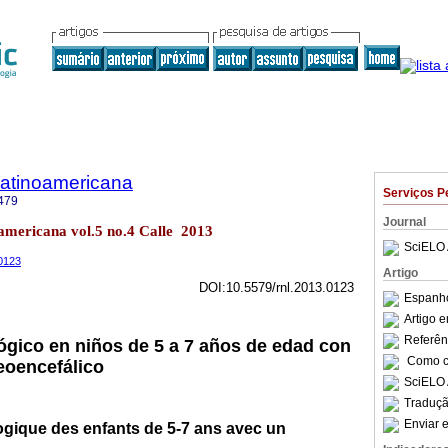
Latinoamericana
Serviços P
479
Journal
americana vol.5 no.4 Calle 2013
SciELO 
.0123
Artigo
DOI:10.5579/rnl.2013.0123
Espanho
Artigo 
Referên
lógico en niños de 5 a 7 años de edad con
Como ci
eoencefálico
SciELO 
Traduçã
Enviar e
ogique des enfants de 5-7 ans avec un