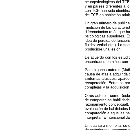
neuropsicológicos del TCE 
y en países diferentes a l
con TCE han sido identific
del TCE en población adult
Un gran número de publica
medición de las caracterís
diferenciación (más que ha
psicológicas superiores. Es
idea de pérdida de funcion
fluidez verbal etc.). La s
producirse una lesión.
De acuerdo con los estudi
encontrados en niños con T
Para algunos autores (Muño
causa de afasia adquirida 
síntomas afásicos, aparec
recuperación. Entre los pr
complejas y la adquisición
Otros autores, como Docki
de comparar las habilidades
razonamiento conceptual). 
evaluación de habilidades 
comparación a aquellas ha
interpretar la intencionali
En cuanto a memoria, se d
devastadoras y aparecen c