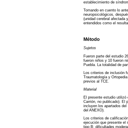
establecimiento de síndro
Tomando en cuento lo anteri
neuropsicológicos, después 
(unidad cerebral afectada 
entendidos como el resulta
Método
Sujetos
Fueron parte del estudio 2
fueron niños y 10 fueron n
Puebla. La totalidad de pa
Los criterios de inclusión 
Traumatología y Ortopedia 
previos al TCE.
Material
El presente estudio utilizó
Carrión, no publicado). El
incluyen los apartados del 
del ANEXO).
Los criterios de calificaci
ejecución que presente el s
tipo B: dificultades modera