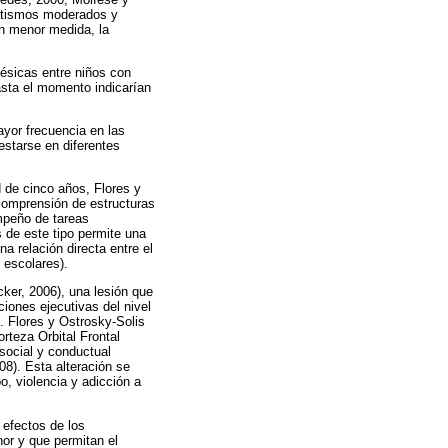
matismos moderados y
en menor medida, la
nésicas entre niños con
asta el momento indicarían
ayor frecuencia en las
estarse en diferentes
d de cinco años, Flores y
 comprensión de estructuras
empeño de tareas
s de este tipo permite una
a relación directa entre el
 escolares).
ker, 2006), una lesión que
iones ejecutivas del nivel
. Flores y Ostrosky-Solis
orteza Orbital Frontal
social y conductual
08). Esta alteración se
o, violencia y adicción a
efectos de los
or y que permitan el