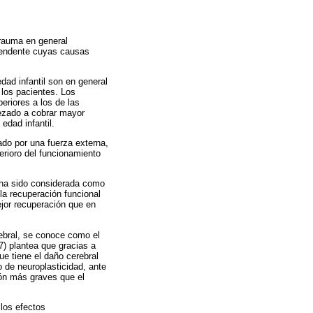
trauma en general
cendente cuyas causas
ad infantil son en general
 los pacientes. Los
eriores a los de las
pezado a cobrar mayor
edad infantil.
do por una fuerza externa,
erioro del funcionamiento
l ha sido considerada como
 la recuperación funcional
ejor recuperación que en
ebral, se conoce como el
7) plantea que gracias a
ue tiene el daño cerebral
 de neuroplasticidad, ante
ión más graves que el
los efectos