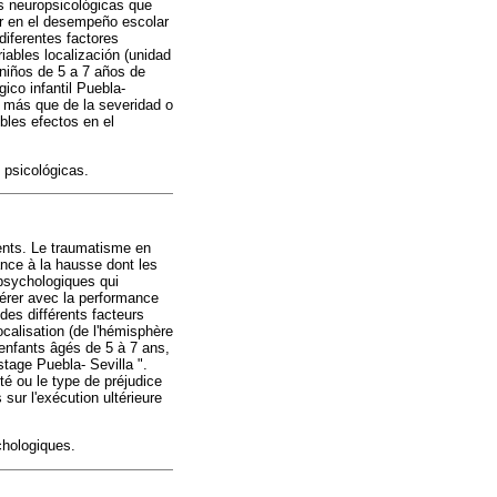
as neuropsicológicas que
ir en el desempeño escolar
diferentes factores
iables localización (unidad
 niños de 5 a 7 años de
ico infantil Puebla-
n más que de la severidad o
bles efectos en el
 psicológicas.
cents. Le traumatisme en
nce à la hausse dont les
opsychologiques qui
férer avec la performance
des différents facteurs
calisation (de l'hémisphère
 enfants âgés de 5 à 7 ans,
tage Puebla- Sevilla ".
té ou le type de préjudice
sur l'exécution ultérieure
hologiques.