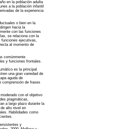
año en la población adulta
es a la población infantil
erivadas de la experiencia
uctuales o bien en la
irigen hacia la
lmente con las funciones
las, se relaciona con la
, funciones ejecutivas,
directa al momento de
 más comúnmente
es y funciones frontales.
mático es la principal
stren una gran variedad de
tapa aguda de
 de comprensión de frases
 moderado con el objetivo
dades pragmáticas,
an a largo plazo durante la
de alto nivel en
rales. Habilidades como
cientes.
ersistentes y
pedes, 2000; Molfese y