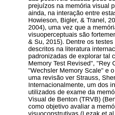
prejuízos na memória visual p
ainda, na interação entre est
Howieson, Bigler, & Tranel, 2
2004), uma vez que a memória
visuoperceptuais são forteme
& Su, 2015). Dentre os testes
descritos na literatura inter
padronizadas de explorar tal c
Memory Test Revised", "Rey C
"Wechsler Memory Scale" e o 
uma revisão ver Strauss, She
Internacionalmente, um dos i
utilizados de exame da memór
Visual de Benton (TRVB) (Ben
como objetivo avaliar a memór
visuoconstrutivas (Lezak et al