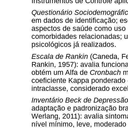
Instrumentos de Controle apli
Questionário Sociodemográfi
em dados de identificação; esc
aspectos de saúde como uso 
comorbidades relacionadas; u
psicológicos já realizados.
Escala de Rankin
(Caneda, Fe
Rankin, 1957): avalia funcion
obtém um Alfa de
Cronbach
mo
coeficiente Kappa ponderado (
intraclasse, considerado excel
Inventário Beck de Depressão 
adaptação e padronização bras
Werlang, 2011): avalia sintom
nível mínimo, leve, moderado