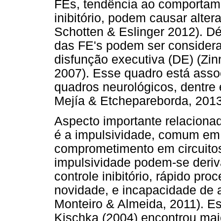
FEs, tendência ao comportamen
inibitório, podem causar alte
Schotten & Eslinger 2012). D
das FE's podem ser consider
disfunção executiva (DE) (Zi
2007). Esse quadro está asso
quadros neurológicos, dentre
Mejía & Etchepareborda, 2013;
Aspecto importante relaciona
é a impulsividade, comum e
comprometimento em circuitos
impulsividade podem-se deriva
controle inibitório, rápido p
novidade, e incapacidade de 
Monteiro & Almeida, 2011). Est
Kischka (2004) encontrou mai