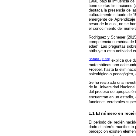
1960, bajo la influencia d
tiene ciertas limitaciones 
destaca la presencia de la
culturalmente situado de 1
emergente del Aprendizaje 
pesar de lo cual, no se ha
el conocimiento del número
Rodriguez y Scheuer (2015)
competencia numérica de lo
edad”. Las preguntas sobre
atribuye a esta actividad 
Balfanz (1999)
explica que du
matemáticas son adecuadas
Froebel, hasta la eliminac
psicológico o pedagógico, 
Se ha realizado una investi
de la Universidad Nacional
del proceso de apropiación
encuentran en un estadio, 
funciones cerebrales super
1.1 El número en reci
El periodo del recién naci
dado el interés manifiesto 
percepción existen element