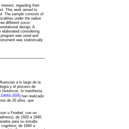
interest, regarding their
ext. This work aimed to
ol. The sample consists of
calities under the radius
ee different socio-
orrelational design. A
e elaborated considering
SS program was used and
nstrument was statistically
luencias a lo largo de la
logía y el proceso de
 históricos, lo manifiesta
 Castro, 2016
) han realizado
amos de 20 años, que
sori o Froebel, con un
eadiness), de 1920 a 1940,
arados para su estudio
o cognitivo, de 1940 a