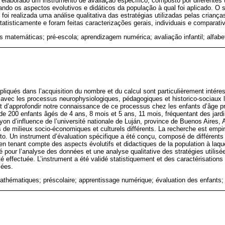
 elaborado um instrumento de avaliação específico, composto por diferentes t
ndo os aspectos evolutivos e didáticos da população à qual foi aplicado. O 
foi realizada uma análise qualitativa das estratégias utilizadas pelas crianç
tatisticamente e foram feitas caracterizações gerais, individuais e comparati
es matemáticas; pré-escola; aprendizagem numérica; avaliação infantil; alfab
pliqués dans l’acquisition du nombre et du calcul sont particulièrement intére
e avec les processus neurophysiologiques, pédagogiques et historico-sociaux li
est d’approfondir notre connaissance de ce processus chez les enfants d’âge p
de 200 enfants âgés de 4 ans, 8 mois et 5 ans, 11 mois, fréquentant des jard
ayon d’influence de l’université nationale de Luján, province de Buenos Aires, 
s de milieux socio-économiques et culturels différents. La recherche est empir
acto. Un instrument d’évaluation spécifique a été conçu, composé de différents
n tenant compte des aspects évolutifs et didactiques de la population à laquel
 pour l’analyse des données et une analyse qualitative des stratégies utilisé
é effectuée. L’instrument a été validé statistiquement et des caractérisations 
sées.
hématiques; préscolaire; apprentissage numérique; évaluation des enfants; l