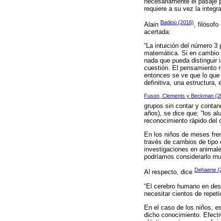
necesariamente el pasaje p
requiere a su vez la integr
Badioù (2016)
Alain
, filósof
acertada:
“La intuición del número 
matemática. Si en cambio 
nada que pueda distinguir i
cuestión. El pensamiento 
entonces se ve que lo que 
definitiva, una estructura,
Fuson, Clements y Beckman (2
grupos sin contar y contan
años), se dice que; “los al
reconocimiento rápido del 
En los niños de meses fren
través de cambios de tipo
investigaciones en animale
podríamos considerarlo mu
Dehaene (
Al respecto, dice
“El cerebro humano en desa
necesitar cientos de repet
En el caso de los niños, e
dicho conocimiento. Efect