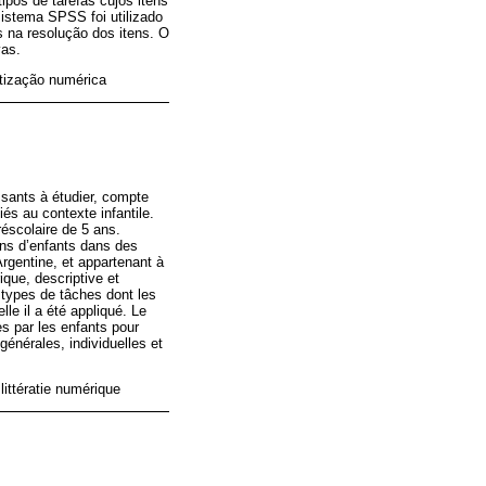
ipos de tarefas cujos itens
sistema SPSS foi utilizado
as na resolução dos itens. O
vas.
etização numérica
ssants à étudier, compte
és au contexte infantile.
réscolaire de 5 ans.
ins d’enfants dans des
Argentine, et appartenant à
ique, descriptive et
 types de tâches dont les
le il a été appliqué. Le
es par les enfants pour
générales, individuelles et
ittératie numérique