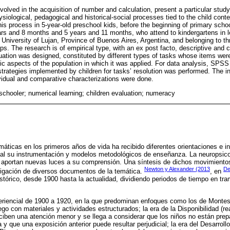
olved in the acquisition of number and calculation, present a particular study 
ysiological, pedagogical and historical-social processes tied to the child cont
his process in 5-year-old preschool kids, before the beginning of primary scho
rs and 8 months and 5 years and 11 months, who attend to kindergartens in lo
l University of Lujan, Province of Buenos Aires, Argentina, and belonging to thr
s. The research is of empirical type, with an ex post facto, descriptive and c
luation was designed, constituted by different types of tasks whose items wer
tic aspects of the population in which it was applied. For data analysis, SP
 strategies implemented by children for tasks’ resolution was performed. The i
ividual and comparative characterizations were done.
eschooler; numerical learning; children evaluation; numeracy
ticas en los primeros años de vida ha recibido diferentes orientaciones e inf
sial su instrumentación y modelos metodológicos de enseñanza. La neuropsico
til aportan nuevas luces a su comprensión. Una síntesis de dichos movimientos
Newton y Alexander (2013
De
tigación de diversos documentos de la temática.
, en
istórico, desde 1900 hasta la actualidad, dividiendo periodos de tiempo en tr
eriencial de 1900 a 1920, en la que predominan enfoques como los de Montes
ego con materiales y actividades estructurados; la era de la Disponibilidad (r
iben una atención menor y se llega a considerar que los niños no están prep
 y que una exposición anterior puede resultar perjudicial; la era del Desarroll