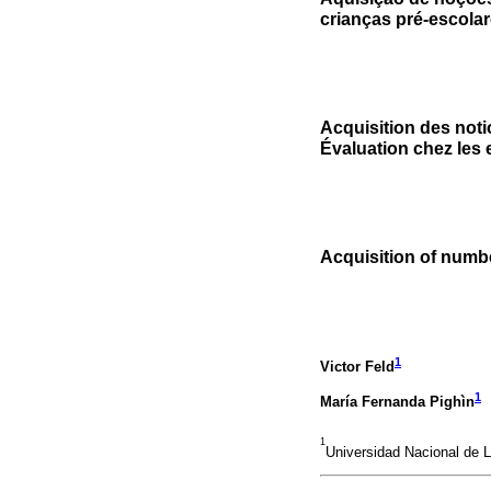
crianças pré-escola
Acquisition des not
Évaluation chez les 
Acquisition of numbe
1
Victor Feld
1
María Fernanda Pighìn
1
Universidad Nacional de L