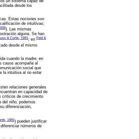
emos un sistema capaz de
cilitada desde los
icas. Estas nociones son
lificación de intuitivas;
006
). Las mismas
ostración alguna. Se han
auss & Curtis, 1981
Feld &
; en
tizado desde el mismo
vida cuando la madre, en
stos casos acompaña al
comunicación social que
la intuitiva al no estar
sten relaciones generales
encuentran en capacidad de
 críticos de crecimiento
je del niño, podemos
su diferenciación,
rtis, 1981
) pueden justificar
 diferenciar números de