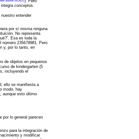
). Pero
e integra conceptos.
a nuestro entender
enera por sí misma ninguna
tuición. No representa
qué?”. Esa es toda la
del número 235678981. Pero
 y, por lo tanto, en
ero de objetos en pequenos
curso de kindergarten (5
s, incluyendo el
, ello se manifiesta a
mo modo, hay
a, aunque esto último
e por lo general parecen
enzo para la integración de
nacimiento y modificar