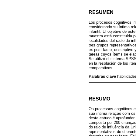
RESUMEN
Los procesos cognitivos imp
considerando su íntima rel
infantil. El objetivo de es
muestra está constituida p
localidades del radio de in
tres grupos representativo
ex post facto, descriptivo 
tareas cuyos ítems se elab
Se utilizó el sistema SPSS 
en la resolución de los íte
comparativas.
Palabras clave
habilidade
RESUMO
Os processos cognitivos en
sua íntima relação com os 
deste estudo é aprofundar
composta por 200 crianças
do raio de influência da U
representativos de diferen