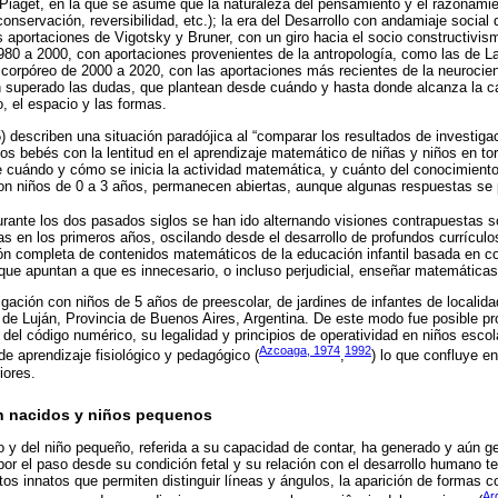
e Piaget, en la que se asume que la naturaleza del pensamiento y el razonamie
(conservación, reversibilidad, etc.); la era del Desarrollo con andamiaje social
s aportaciones de Vigotsky y Bruner, con un giro hacia el socio constructivism
980 a 2000, con aportaciones provenientes de la antropología, como las de La
corpóreo de 2000 a 2020, con las aportaciones más recientes de la neurocienc
n superado las dudas, que plantean desde cuándo y hasta donde alcanza la cap
, el espacio y las formas.
 describen una situación paradójica al “comparar los resultados de investig
s bebés con la lentitud en el aprendizaje matemático de niñas y niños en tor
 cuándo y cómo se inicia la actividad matemática, y cuánto del conocimient
con niños de 0 a 3 años, permanecen abiertas, aunque algunas respuestas se 
rante los dos pasados siglos se han ido alternando visiones contrapuestas s
 en los primeros años, oscilando desde el desarrollo de profundos currícul
ión completa de contenidos matemáticos de la educación infantil basada en c
que apuntan a que es innecesario, o incluso perjudicial, enseñar matemáticas 
gación con niños de 5 años de preescolar, de jardines de infantes de localidad
 de Luján, Provincia de Buenos Aires, Argentina. De este modo fue posible pr
 del código numérico, su legalidad y principios de operatividad en niños escol
Azcoaga, 1974
1992
de aprendizaje fisiológico y pedagógico (
,
) lo que confluye en
iores.
én nacidos y niños pequenos
do y del niño pequeño, referida a su capacidad de contar, ha generado y aún g
por el paso desde su condición fetal y su relación con el desarrollo humano t
os innatos que permiten distinguir líneas y ángulos, la aparición de formas 
Ard