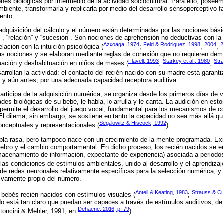
nes biológicas por intermedio de la actividad sociocultural. Para ello, pose
biente, transformarla y replicarla por medio del desarrollo sensoperceptivo fa
ento.
adquisición del cálculo y el número están determinadas por las nociones bás
, “relación” y “sucesión”. Son nociones de aprehensión no deductivas con la ca
Azcoaga, 1974
Feld & Rodriguez, 1998
2004
2
lación con la intuición psicológica (
;
,
,
as nociones y se elaboran mediante reglas de conexión que no requieren dem
Flavell, 1993
Starkey et al., 1980
Str
uación y deshabituación en niños de meses (
;
;
sarrollan la actividad: el contacto del recién nacido con su madre está garan
y aún antes, por una adecuada capacidad receptora auditiva.
 participa de la adquisición numérica, se organiza desde los primeros días de 
ades biológicas de su bebé, le habla, lo arrulla y le canta. La audición en e
ue permite el desarrollo del juego vocal, fundamental para los mecanismos de 
l dilema, sin embargo, se sostiene en tanto la capacidad no sea más allá que 
Segalowitz & Hiscock, 1992
conceptuales y representacionales (
).
abla rasa, pero tampoco nace con un crecimiento de la mente programada. Exi
erebro y el cambio comportamental. En dicho proceso, los recién nacidos se 
acenamiento de información, expectante de experiencia) asociada a periodos
 las condiciones de estímulos ambientales, unido al desarrollo y el aprendiza
de redes neuronales relativamente específicas para la selección numérica, y 
tivamente propio del número.
Antell & Keating, 1983
Strauss & Cu
 bebés recién nacidos con estímulos visuales (
;
No está tan claro que puedan ser capaces a través de estímulos auditivos, de
Dehaene, 2016, p. 79
rtoncini & Mehler, 1991, en
).