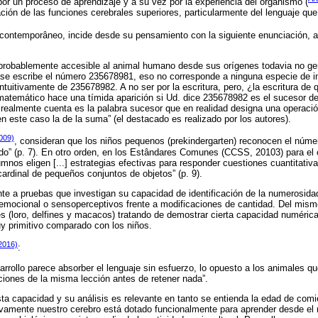
or un proceso de aprendizaje y a su vez por la experiência del organismo (
ación de las funciones cerebrales superiores, particularmente del lenguaje qu
o contemporâneo, incide desde su pensamiento con la siguiente enunciación, 
3 probablemente accesible al animal humano desde sus orígenes todavia no g
se escribe el número 235678981, eso no corresponde a ninguna especie de in
ntuitivamente de 235678982. A no ser por la escritura, pero, ¿la escritura de 
matemático hace una tímida aparición si Ud. dice 235678982 es el sucesor 
realmente cuenta es la palabra sucesor que en realidad designa una operación
 en este caso la de la suma” (el destacado es realizado por los autores).
009)
, consideran que los niños pequenos (prekindergarten) reconocen el núm
do” (p. 7). En otro orden, en los Estândares Comunes (CCSS, 20103) para el 
umnos eligen [...] estrategias efectivas para responder cuestiones cuantitativa
cardinal de pequeños conjuntos de objetos” (p. 9).
te a pruebas que investigan su capacidad de identificación de la numerosidad
 emocional o sensoperceptivos frente a modificaciones de cantidad. Del mis
s (loro, delfines y macacos) tratando de demostrar cierta capacidad numéric
y primitivo comparado con los niños.
2016)
:
rrollo parece absorber el lenguaje sin esfuerzo, lo opuesto a los animales qu
iciones de la misma lección antes de retener nada”.
sta capacidad y su análisis es relevante en tanto se entienda la edad de comi
ivamente nuestro cerebro está dotado funcionalmente para aprender desde el 