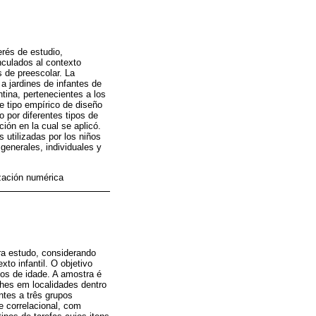
erés de estudio,
nculados al contexto
s de preescolar. La
a jardines de infantes de
ntina, pertenecientes a los
e tipo empírico de diseño
o por diferentes tipos de
ión en la cual se aplicó.
s utilizadas por los niños
 generales, individuales y
ización numérica
ra estudo, considerando
to infantil. O objetivo
os de idade. A amostra é
hes em localidades dentro
ntes a três grupos
e correlacional, com