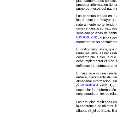
plásticamente sus condicio
procesar información del am
primeros meses del nacimi
Las primeras etapas en la 
las de conjunto “mayor que”
naturalmente no teniendo re
comprenden, a su vez, otr
señalado pruebas de habit
Rodríguez, 2004
) quienes de
momento de su nacimiento 
El código linguístico, que
tanto resuelve las necesid
contacto piel a piel, lo q
debe implementar el niño. E
definidas las estructuras 
El niño nace sin ser una t
entre el crecimiento del c
almacenar información (alm
Greenough et al., 1987
(
). Bajo
especular la conformación 
considerada un léxico rela
Los estudios realizados en
la constancia de objetos. 
sílabas (Bijeljac-Babic, Be