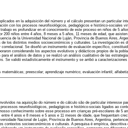
licados en la adquisición del número y el cálculo presentan un particular int
ación con los procesos neurofisiológicos, pedagógicos e histórico-sociales vi
te trabajo es profundizar en el conocimiento de este proceso en niños de 5 año
or 200 niños entre 4 años, 8 meses a 5 años, 11 meses de edad, que asisten 
fluencia de la Universidad Nacional de Luján, Provincia de Buenos Aires, Arge
s de los distintos medios socioeconómicos y culturales. La investigación es d
y correlacional. Se diseñó un instrumento de evaluación específico, constituid
oraron considerando los aspectos evolutivos y didácticos propios de la poblac
para el análisis de datos y se realizó un análisis cualitativo de las estrategia
ms. Se validó estadísticamente el instrumento y se arribó a caracterizaciones
s matemáticas; preescolar; aprendizaje numérico; evaluación infantil; alfabet
volvidos na aquisição do número e do cálculo são de particular interesse pa
processos neurofisiológicos, pedagógicos e histórico-sociais ligados ao contex
 nosso conhecimento sobre esse processo em crianças pré-escolares de 5 an
 entre 4 anos e 8 meses e 5 anos e 11 meses de idade, que frequentam crec
niversidade Nacional de Luján, Província de Buenos Aires, Argentina, pertence
tes contextos socioeconómicos e culturais. A pesquisa é empírica, descritiva 