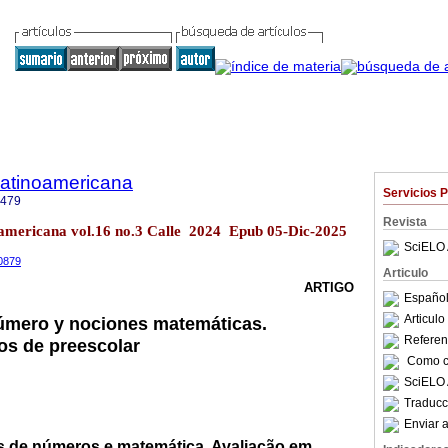
Latinoamericana
Servicios 
9479
Revista
americana vol.16 no.3 Calle 2024 Epub 05-Dic-2025
SciELO 
.0879
Articulo
ARTIGO
Español
Articul
número y nociones matemáticas.
Referenc
os de preescolar
Como ci
SciELO 
Traducc
Enviar a
 de números e matemática. Avaliação em