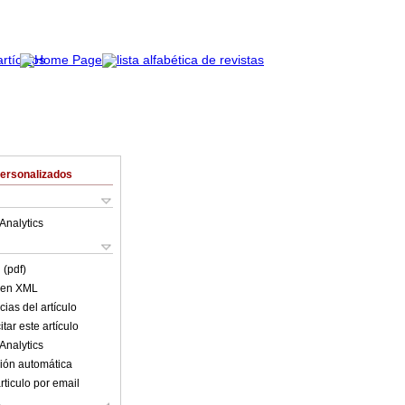
Personalizados
Analytics
 (pdf)
o en XML
ias del artículo
tar este artículo
Analytics
ión automática
rticulo por email