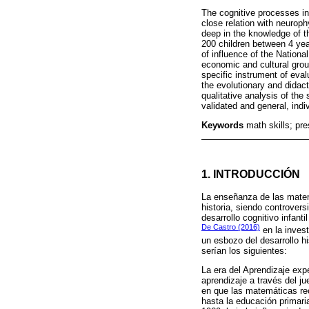
The cognitive processes inv
close relation with neuroph
deep in the knowledge of t
200 children between 4 yea
of influence of the Nationa
economic and cultural group
specific instrument of eva
the evolutionary and didac
qualitative analysis of the
validated and general, ind
Keywords
math skills; pr
1. INTRODUCCIÓN
La enseñanza de las matemá
historia, siendo controver
desarrollo cognitivo infan
De Castro (2016)
en la inves
un esbozo del desarrollo h
serían los siguientes:
La era del Aprendizaje exp
aprendizaje a través del ju
en que las matemáticas rec
hasta la educación primaria