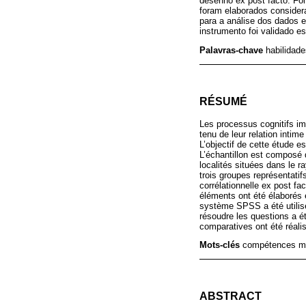
desenho ex post facto. Foi
foram elaborados considera
para a análise dos dados e 
instrumento foi validado es
Palavras-chave
habilidad
RÉSUMÉ
Les processus cognitifs im
tenu de leur relation intim
L’objectif de cette étude 
L’échantillon est composé 
localités situées dans le r
trois groupes représentatif
corrélationnelle ex post f
éléments ont été élaborés e
système SPSS a été utilisé
résoudre les questions a ét
comparatives ont été réali
Mots-clés
compétences mat
ABSTRACT