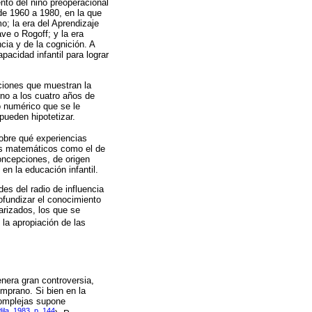
nto del niño preoperacional
 de 1960 a 1980, en la que
o; la era del Aprendizaje
ve o Rogoff; y la era
ia y de la cognición. A
acidad infantil para lograr
aciones que muestran la
no a los cuatro años de
o numérico que se le
pueden hipotetizar.
obre qué experiencias
os matemáticos como el de
oncepciones, de origen
en la educación infantil.
es del radio de influencia
ofundizar el conocimiento
arizados, los que se
 la apropiación de las
enera gran controversia,
emprano. Si bien en la
complejas supone
ila, 1983, p. 144