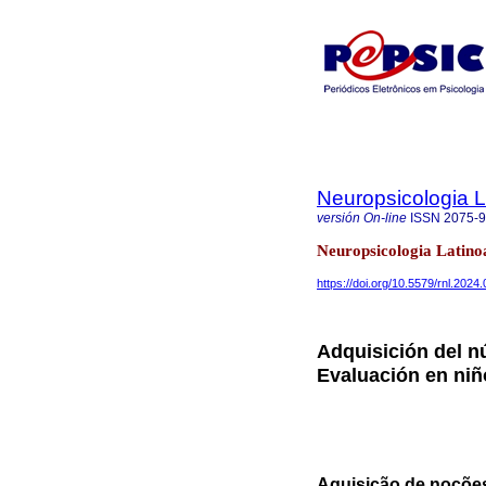
Neuropsicologia 
versión On-line
ISSN
2075-
Neuropsicologia Latino
https://doi.org/10.5579/rnl.2024
Adquisición del 
Evaluación en niñ
Aquisição de noções