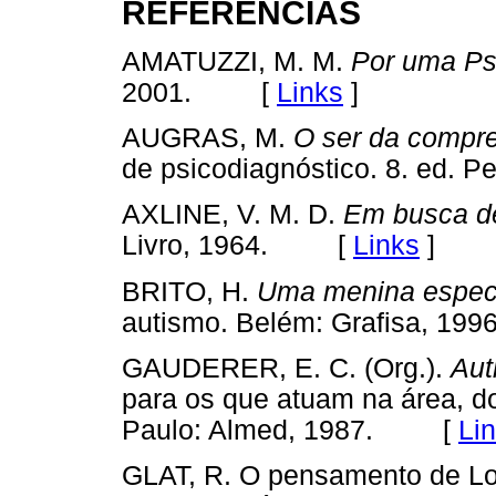
REFERÊNCIAS
AMATUZZI, M. M.
Por uma Ps
2001. [
Links
]
AUGRAS, M.
O ser da compr
de psicodiagnóstico. 8. ed.
AXLINE, V. M. D.
Em busca d
Livro, 1964. [
Links
]
BRITO, H.
Uma menina espec
autismo. Belém: Grafisa, 
GAUDERER, E. C. (Org.).
Aut
para os que atuam na área, do
Paulo: Almed, 1987. [
Li
GLAT, R. O pensamento de Lorn