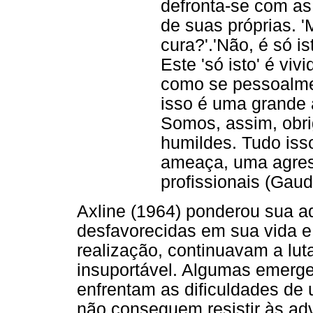
defronta-se com as 
de suas próprias. 
cura?'.'Não, é só i
Este 'só isto' é vi
como se pessoalme
isso é uma grande
Somos, assim, obri
humildes. Tudo iss
ameaça, uma agres
profissionais (Gaud
Axline (1964) ponderou sua a
desfavorecidas em sua vida e 
realização, continuavam a lu
insuportável. Algumas emerg
enfrentam as dificuldades de 
não conseguem resistir às adv