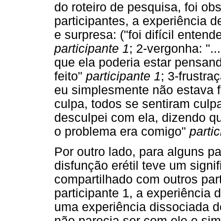
do roteiro de pesquisa, foi o
participantes, a experiência d
e surpresa: ("foi difícil ente
participante 1
; 2-vergonha: ".
que ela poderia estar pensan
feito"
participante 1
; 3-frustra
eu simplesmente não estava 
culpa, todos se sentiram cul
desculpei com ela, dizendo q
o problema era comigo"
parti
Por outro lado, para alguns pa
disfunção erétil teve um signi
compartilhado com outros part
participante 1, a experiência 
uma experiência dissociada d
não parecia ser com ele e si