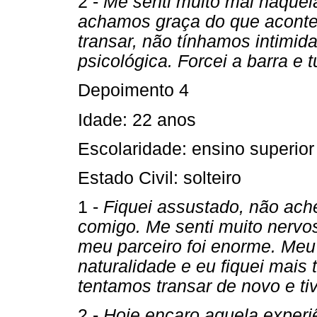
2 -
Me senti muito mal naquel
achamos graça do que aconte
transar, não tínhamos intimid
psicológica. Forcei a barra e 
Depoimento 4
Idade: 22 anos
Escolaridade: ensino superior
Estado Civil: solteiro
1 -
Fiquei assustado, não ach
comigo. Me senti muito nervo
meu parceiro foi enorme. Meu 
naturalidade e eu fiquei mais
tentamos transar de novo e t
2 -
Hoje encaro aquela experiê