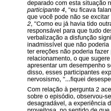
deparado com esta situação 
participante 4
, "eu ficava fa
que você pode não se excitar
2
, "Como eu já havia tido out
responsável para que tudo de
verbalização a disfunção sig
inadmissível que não poderia 
ter ereções não poderia fazer
relacionamento, o que suger
apresentar um desempenho se
disso, esses participantes e
nervosismo, "...fiquei desesp
Com relação à pergunta 2 acer
sobre o episódio, observou-s
desagradável, a experiência de
proveitosa, no sentido de que 