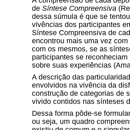
A compreensão de cada depoim
de
Síntese Compreensiva
(Re
dessa súmula é que se tentou 
vivências dos participantes e
Síntese Compreensiva de cad
encontrou mais uma vez com c
com os mesmos, se as síntese
participantes se reconheciam
sobre suas experiências (Ama
A descrição das particularida
envolvidos na vivência da disfu
construção de categorias de si
vivido contidos nas sínteses
Dessa forma pôde-se formular
ou seja, um quadro compreens
existiu de comum e o singular