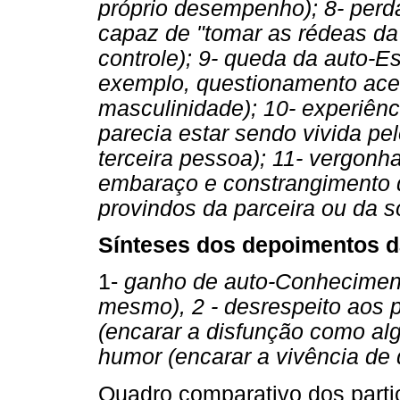
próprio desempenho); 8- perda
capaz de "tomar as rédeas da 
controle); 9- queda da auto-
exemplo, questionamento acer
masculinidade); 10- experiênc
parecia estar sendo vivida pel
terceira pessoa); 11- vergonh
embaraço e constrangimento d
provindos da parceira ou da 
Sínteses dos depoimentos d
1-
ganho de auto-Conheciment
mesmo), 2 - desrespeito aos p
(encarar a disfunção como algo
humor (encarar a vivência d
Quadro comparativo dos parti