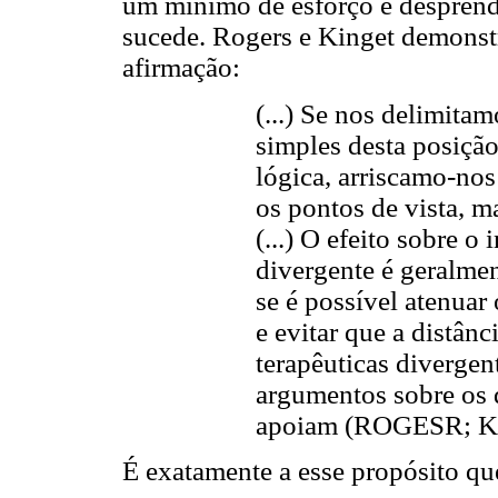
um mínimo de esforço e despren
sucede. Rogers e Kinget demons
afirmação:
(...) Se nos delimita
simples desta posiçã
lógica, arriscamo-no
os pontos de vista, m
(...) O efeito sobre o
divergente é geralmen
se é possível atenuar
e evitar que a distân
terapêuticas diverge
argumentos sobre os q
apoiam (ROGESR; KI
É exatamente a esse propósito que