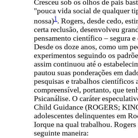
Cresceu sob os olhos de pais bast
"pouca vida social de qualquer t
1
nossa)
. Rogers, desde cedo, esti
certa reclusão, desenvolveu grand
pensamento científico – segura e
Desde os doze anos, como um pequ
experimentos seguindo os padrões 
assim continuou até o estabeleci
pautou suas ponderações em dado
pesquisas e trabalhos científicos 
compreensível, portanto, que tenh
Psicanálise. O caráter especulativ
Child Guidance (ROGERS; KINGET
adolescentes delinquentes em Roc
Iorque na qual trabalhou. Rogers 
seguinte maneira: